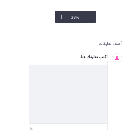
38
%
كتبة المستندات
أضف تعليقات
اكتب تعليقك هنا.