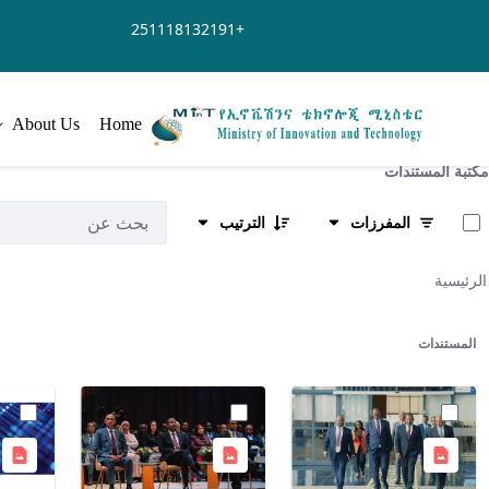
تخطي إلى المحتوى الرئيسي
+251118132191
About Us
Home
مكتبة المستندات
تم تحديد 0 من 355 الأصناف
المفرزات
الترتيب
الرئيسية
المستندات