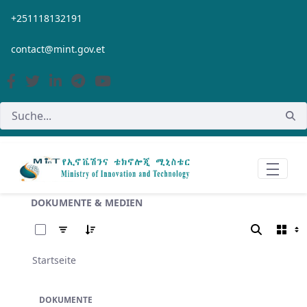
Zum Hauptinhalt springen
+251118132191
contact@mint.gov.et
DOKUMENTE & MEDIEN
0 von 355 Elemente ausgewählt
Startseite
DOKUMENTE