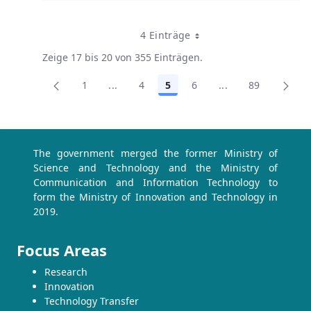
4 Einträge
Pro Seite
Zeige 17 bis 20 von 355 Einträgen.
1
...
4
5
6
...
89
Seite
Zwischenseiten Navigieren mit TAB-Tast
Seite
Seite
Seite
Zwischenseiten Na
Seite
The government merged the former Ministry of
Science and Technology and the Ministry of
Communication and Information Technology to
form the Ministry of Innovation and Technology in
2019.
Focus Areas
Research
Innovation
Technology Transfer