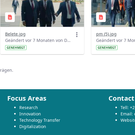
Belete.jpg
pm (5).jpg
Geändert vor 7 Monaten von Denber Getahun.
GENEHMIGT
GENEHMIGT
trägen.
Focus Areas
Contact
Research
Tell: 
Innovation
Email:
Technology Transfer
Websit
Digitalization