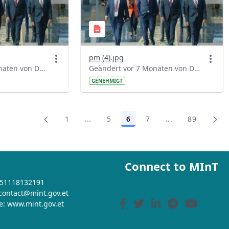
pm (4).jpg
Geändert vor 7 Monaten von Denber Getahun.
Geändert vor 7 Monaten von Denber Getahun.
GENEHMIGT
1
...
5
6
7
...
89
Seite
Zwischenseiten Navigieren mit TAB-Tas
Seite
Seite
Seite
Zwischenseiten 
Seite
Connect to MInT
+251118132191
 contact@mint.gov.et
e: www.mint.gov.et