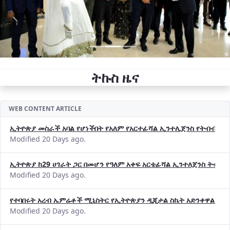
ትኩስ ዜና
WEB CONTENT ARTICLE
ኢትዮጵያ መስራች አባል የሆነችበት የአለም የአርተፊሻል ኢንተሊጀንስ የትብብር ድርጅት (
Modified 20 Days ago.
ኢትዮጵያ ከ29 ሀገራት ጋር በመሆን የዓለም አቀፍ አርቴፊሻል ኢንተለጀንስ ትብብ
Modified 20 Days ago.
የተባበሩት አረብ ኤምሬቶች ሚኒስትር የኢትዮጵያን ዲጂታል ስኬት አድንቀዋል —የ
Modified 20 Days ago.