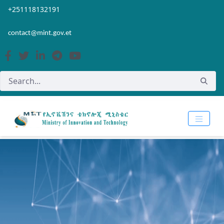
Skip to Main Content
Open Accessibility Menu
+251118132191
contact@mint.gov.et