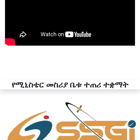
የሚኒስቴር መስሪያ ቤቱ ተጠሪ ተቋማት