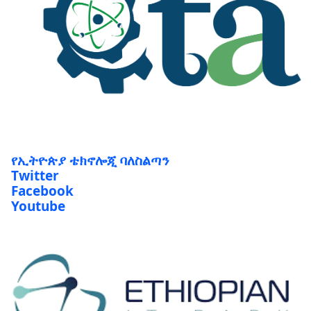
የኢትዮጵያ ቴክኖሎጂ ባለስልጣን
Twitter
Facebook
Youtube