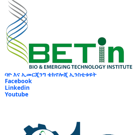
ባዮ እና ኢመርጂንግ ቴክኖሎጂ ኢንስቲቱዩት
Facebook
Linkedin
Youtube