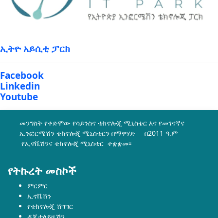
ኢትዮ አይሲቲ ፓርክ
Facebook
Linkedin
Youtube
መንግስት የቀድሞው የሳይንስና ቴክኖሎጂ ሚኒስቴር እና የመገናኛና
ኢንፎርሜሽን ቴክኖሎጂ ሚኒስቴርን በማዋሃድ በ2011 ዓ.ም
የኢኖቬሽንና ቴክኖሎጂ ሚኒስቴር ተቋቋመ፡፡
የትኩረት መስኮች
ምርምር
ኢኖቬሽን
የቴክኖሎጂ ሽግግር
ዲጂታላይዜሽን