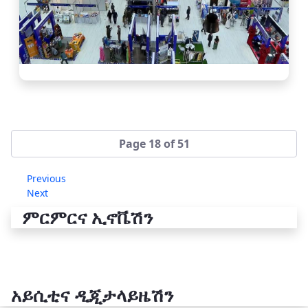
Page 18 of 51
Previous
Next
ምርምርና ኢኖቬሽን
አይሲቲና ዲጂታላይዜሽን