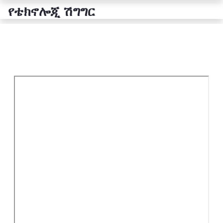
የቴክኖሎጂ ሽግግር