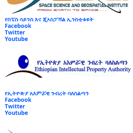
የስፔስ ሳይንስ እና ጂኦስፓሻል ኢንስቲቱዩት
Facebook
Twitter
Youtube
የኢትዮጵያ አእምሯዊ ንብረት ባለስልጣን
Facebook
Twitter
Youtube