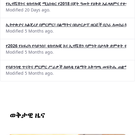
የኢኖቬሽንና ቴክኖሎጂ ሚኒስቴር የ2018 በጀት ዓመት የዕቅድ አፈጻጸምና የቀጣይ 
Modified 20 Days ago.
ኢትዮጵያና አልጄሪያ በምርምር፣ በልማትና በስታርታፕ ዘርፎች በጋራ ለመስራት መከሩ
Modified 5 Months ago.
የ2026 የአፍሪካ የሳይንስ፣ ቴክኖሎጂ እና ኢኖቬሽን ሳምንት በታላቅ ድምቀት ተጠና
Modified 5 Months ago.
የሳይንሳዊ ጥናትና ምርምር ሥራዎች ለዘላቂ የልማት አቅጣጫ መፍትሔ ጠቋሚ መ
Modified 5 Months ago.
ወቅታዊ ዜና