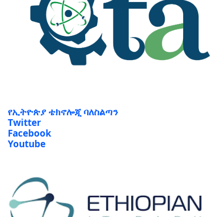
የኢትዮጵያ ቴክኖሎጂ ባለስልጣን
Twitter
Facebook
Youtube