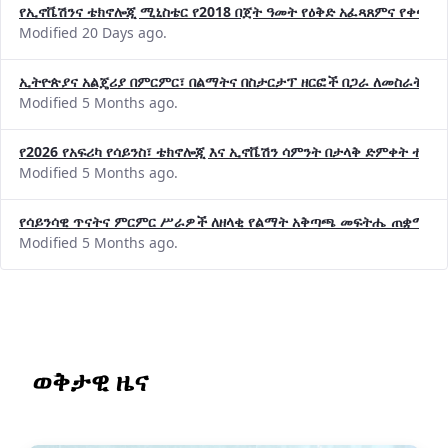
የኢኖቬሽንና ቴክኖሎጂ ሚኒስቴር የ2018 በጀት ዓመት የዕቅድ አፈጻጸምና የቀጣይ 
Modified 20 Days ago.
ኢትዮጵያና አልጄሪያ በምርምር፣ በልማትና በስታርታፕ ዘርፎች በጋራ ለመስራት መከሩ
Modified 5 Months ago.
የ2026 የአፍሪካ የሳይንስ፣ ቴክኖሎጂ እና ኢኖቬሽን ሳምንት በታላቅ ድምቀት ተጠና
Modified 5 Months ago.
የሳይንሳዊ ጥናትና ምርምር ሥራዎች ለዘላቂ የልማት አቅጣጫ መፍትሔ ጠቋሚ መ
Modified 5 Months ago.
ወቅታዊ ዜና