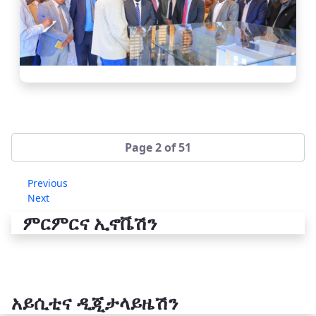
Page 2 of 51
Previous
Next
ምርምርና ኢኖቬሽን
አይሲቲና ዲጂታላይዜሽን