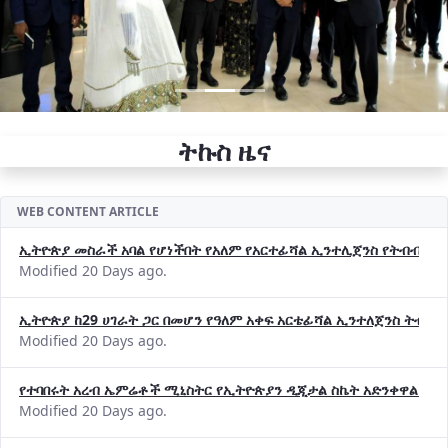
ትኩስ ዜና
WEB CONTENT ARTICLE
ኢትዮጵያ መስራች አባል የሆነችበት የአለም የአርተፊሻል ኢንተሊጀንስ የትብብር ድርጅት (
Modified 20 Days ago.
ኢትዮጵያ ከ29 ሀገራት ጋር በመሆን የዓለም አቀፍ አርቴፊሻል ኢንተለጀንስ ትብብ
Modified 20 Days ago.
የተባበሩት አረብ ኤምሬቶች ሚኒስትር የኢትዮጵያን ዲጂታል ስኬት አድንቀዋል —የ
Modified 20 Days ago.