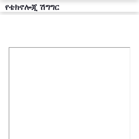
የቴክኖሎጂ ሽግግር