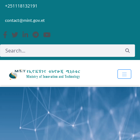
Skip to Main Content
Open Accessibility Menu
+251118132191
contact@mint.gov.et