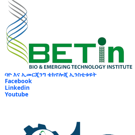
ባዮ እና ኢመርጂንግ ቴክኖሎጂ ኢንስቲቱዩት
Facebook
Linkedin
Youtube