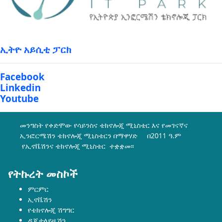
ኢትዮ አይሲቲ ፓርክ
Facebook
Linkedin
Youtube
መንግስት የቀድሞው የሳይንስና ቴክኖሎጂ ሚኒስቴር እና የመገናኛና
ኢንፎርሜሽን ቴክኖሎጂ ሚኒስቴርን በማዋሃድ በ2011 ዓ.ም
የኢኖቬሽንና ቴክኖሎጂ ሚኒስቴር ተቋቋመ፡፡
የትኩረት መስኮች
ምርምር
ኢኖቬሽን
የቴክኖሎጂ ሽግግር
ዲጂታላይዜሽን