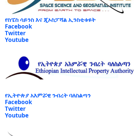
የስፔስ ሳይንስ እና ጂኦስፓሻል ኢንስቲቱዩት
Facebook
Twitter
Youtube
የኢትዮጵያ አእምሯዊ ንብረት ባለስልጣን
Facebook
Twitter
Youtube