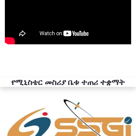
የሚኒስቴር መስሪያ ቤቱ ተጠሪ ተቋማት