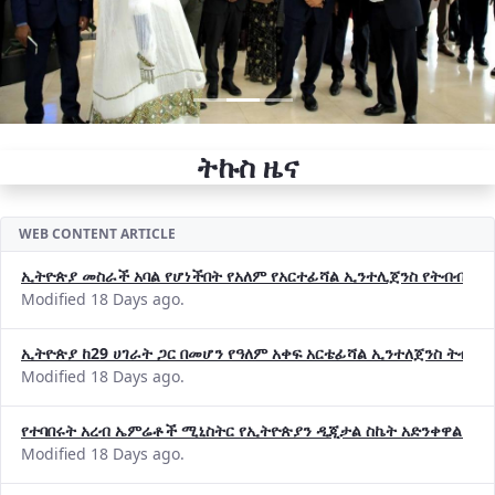
ትኩስ ዜና
WEB CONTENT ARTICLE
ኢትዮጵያ መስራች አባል የሆነችበት የአለም የአርተፊሻል ኢንተሊጀንስ የትብብር ድርጅት (
Modified 18 Days ago.
ኢትዮጵያ ከ29 ሀገራት ጋር በመሆን የዓለም አቀፍ አርቴፊሻል ኢንተለጀንስ ትብብ
Modified 18 Days ago.
የተባበሩት አረብ ኤምሬቶች ሚኒስትር የኢትዮጵያን ዲጂታል ስኬት አድንቀዋል —የ
Modified 18 Days ago.