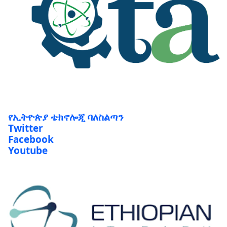
የኢትዮጵያ ቴክኖሎጂ ባለስልጣን
Twitter
Facebook
Youtube