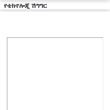
የቴክኖሎጂ ሽግግር