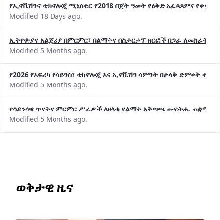
የኢኖቬሽንና ቴክኖሎጂ ሚኒስቴር የ2018 በጀት ዓመት የዕቅድ አፈጻጸምና የቀጣይ 
Modified 18 Days ago.
ኢትዮጵያና አልጄሪያ በምርምር፣ በልማትና በስታርታፕ ዘርፎች በጋራ ለመስራት መከሩ
Modified 5 Months ago.
የ2026 የአፍሪካ የሳይንስ፣ ቴክኖሎጂ እና ኢኖቬሽን ሳምንት በታላቅ ድምቀት ተጠና
Modified 5 Months ago.
የሳይንሳዊ ጥናትና ምርምር ሥራዎች ለዘላቂ የልማት አቅጣጫ መፍትሔ ጠቋሚ መ
Modified 5 Months ago.
ወቅታዊ ዜና