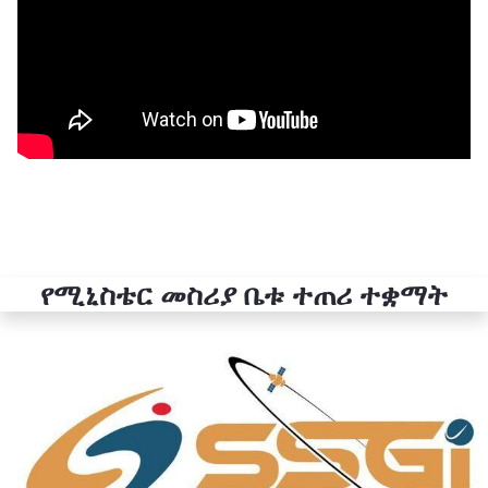
የሚኒስቴር መስሪያ ቤቱ ተጠሪ ተቋማት