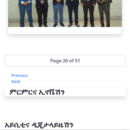
Page 26 of 51
Previous
Next
ምርምርና ኢኖቬሽን
አይሲቲና ዲጂታላይዜሽን