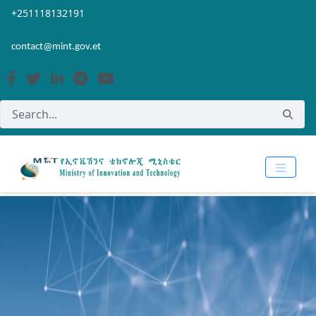
Skip to Main Content
Open Accessibility Menu
+251118132191
contact@mint.gov.et