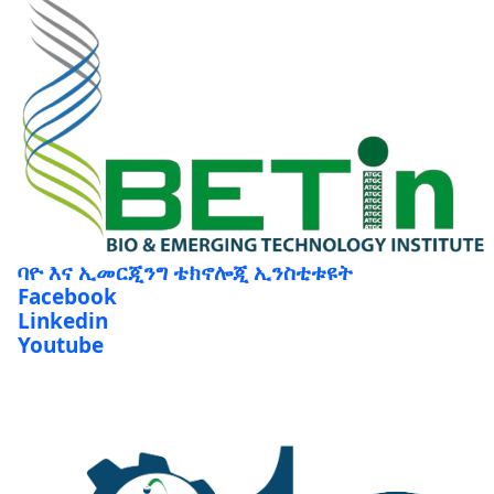
ባዮ እና ኢመርጂንግ ቴክኖሎጂ ኢንስቲቱዩት
Facebook
Linkedin
Youtube