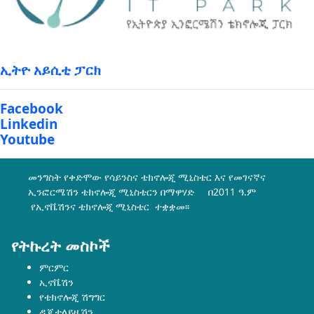
ኢትዮ አይሲቲ ፓርክ
Facebook
Linkedin
Youtube
መንግስት የቀድሞው የሳይንስና ቴክኖሎጂ ሚኒስቴር እና የመገናኛና
ኢንፎርሜሽን ቴክኖሎጂ ሚኒስቴርን በማዋሃድ በ2011 ዓ.ም
የኢኖቬሽንና ቴክኖሎጂ ሚኒስቴር ተቋቋመ፡፡
የትኩረት መስኮች
ምርምር
ኢኖቬሽን
የቴክኖሎጂ ሽግግር
ዲጂታላይዜሽን