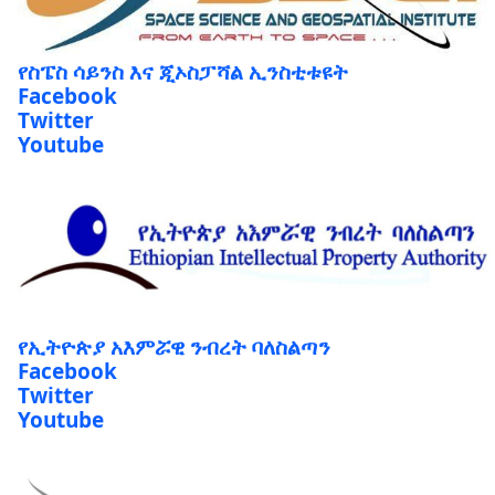
የስፔስ ሳይንስ እና ጂኦስፓሻል ኢንስቲቱዩት
Facebook
Twitter
Youtube
የኢትዮጵያ አእምሯዊ ንብረት ባለስልጣን
Facebook
Twitter
Youtube