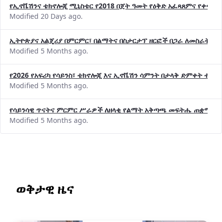
የኢኖቬሽንና ቴክኖሎጂ ሚኒስቴር የ2018 በጀት ዓመት የዕቅድ አፈጻጸምና የቀጣይ 
Modified 20 Days ago.
ኢትዮጵያና አልጄሪያ በምርምር፣ በልማትና በስታርታፕ ዘርፎች በጋራ ለመስራት መከሩ
Modified 5 Months ago.
የ2026 የአፍሪካ የሳይንስ፣ ቴክኖሎጂ እና ኢኖቬሽን ሳምንት በታላቅ ድምቀት ተጠና
Modified 5 Months ago.
የሳይንሳዊ ጥናትና ምርምር ሥራዎች ለዘላቂ የልማት አቅጣጫ መፍትሔ ጠቋሚ መ
Modified 5 Months ago.
ወቅታዊ ዜና