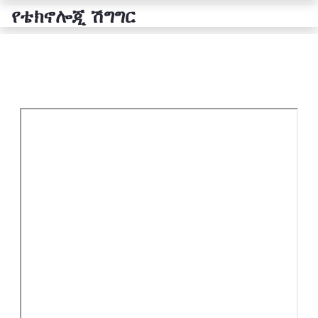
የቴክኖሎጂ ሽግግር