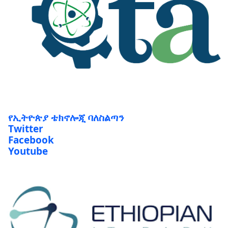
የኢትዮጵያ ቴክኖሎጂ ባለስልጣን
Twitter
Facebook
Youtube