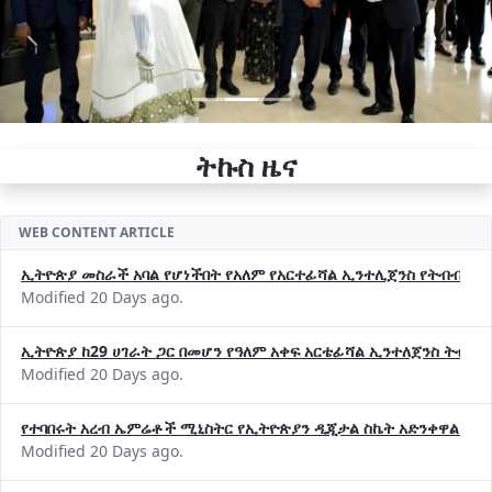
ትኩስ ዜና
WEB CONTENT ARTICLE
ኢትዮጵያ መስራች አባል የሆነችበት የአለም የአርተፊሻል ኢንተሊጀንስ የትብብር ድርጅት (
Modified 20 Days ago.
ኢትዮጵያ ከ29 ሀገራት ጋር በመሆን የዓለም አቀፍ አርቴፊሻል ኢንተለጀንስ ትብብ
Modified 20 Days ago.
የተባበሩት አረብ ኤምሬቶች ሚኒስትር የኢትዮጵያን ዲጂታል ስኬት አድንቀዋል —የ
Modified 20 Days ago.