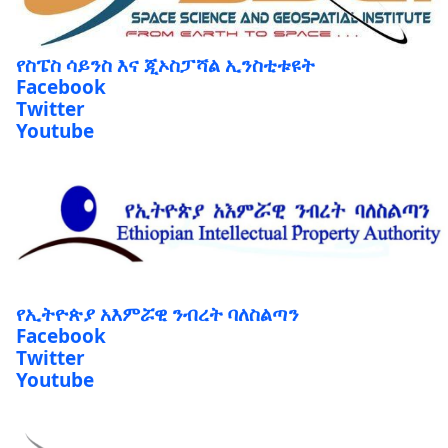
የስፔስ ሳይንስ እና ጂኦስፓሻል ኢንስቲቱዩት
Facebook
Twitter
Youtube
የኢትዮጵያ አእምሯዊ ንብረት ባለስልጣን
Facebook
Twitter
Youtube