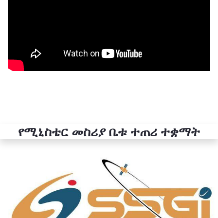
የሚኒስቴር መስሪያ ቤቱ ተጠሪ ተቋማት