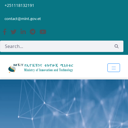
Skip to Main Content
Open Accessibility Menu
+251118132191
contact@mint.gov.et