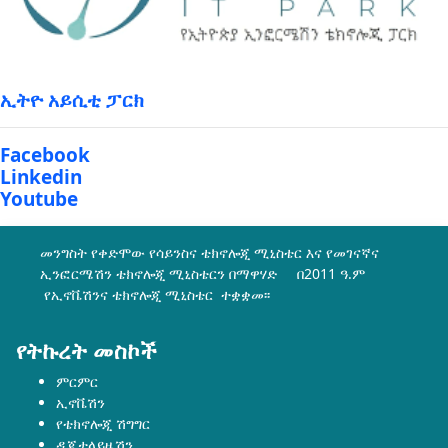
ኢትዮ አይሲቲ ፓርክ
Facebook
Linkedin
Youtube
መንግስት የቀድሞው የሳይንስና ቴክኖሎጂ ሚኒስቴር እና የመገናኛና
ኢንፎርሜሽን ቴክኖሎጂ ሚኒስቴርን በማዋሃድ በ2011 ዓ.ም
የኢኖቬሽንና ቴክኖሎጂ ሚኒስቴር ተቋቋመ፡፡
የትኩረት መስኮች
ምርምር
ኢኖቬሽን
የቴክኖሎጂ ሽግግር
ዲጂታላይዜሽን