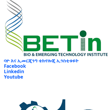
ባዮ እና ኢመርጂንግ ቴክኖሎጂ ኢንስቲቱዩት
Facebook
Linkedin
Youtube