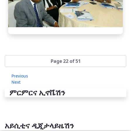
Page 22 of 51
Previous
Next
ምርምርና ኢኖቬሽን
አይሲቲና ዲጂታላይዜሽን