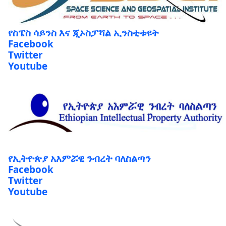
የስፔስ ሳይንስ እና ጂኦስፓሻል ኢንስቲቱዩት
Facebook
Twitter
Youtube
የኢትዮጵያ አእምሯዊ ንብረት ባለስልጣን
Facebook
Twitter
Youtube