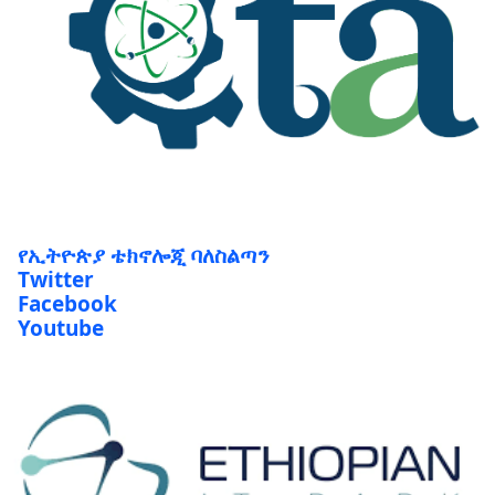
የኢትዮጵያ ቴክኖሎጂ ባለስልጣን
Twitter
Facebook
Youtube