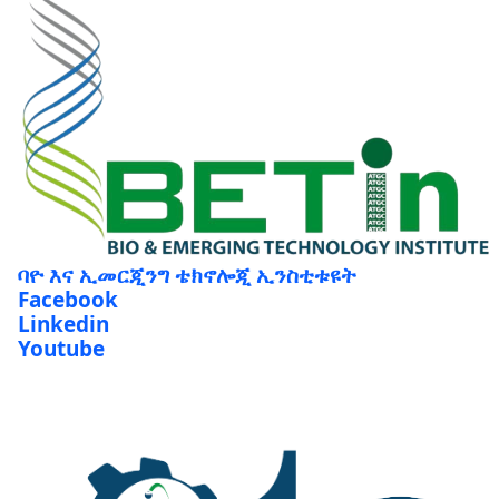
ባዮ እና ኢመርጂንግ ቴክኖሎጂ ኢንስቲቱዩት
Facebook
Linkedin
Youtube