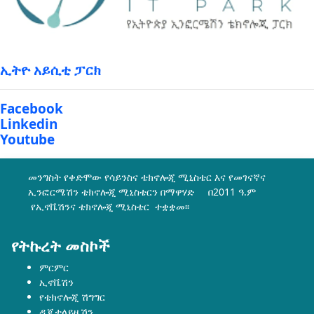
ኢትዮ አይሲቲ ፓርክ
Facebook
Linkedin
Youtube
መንግስት የቀድሞው የሳይንስና ቴክኖሎጂ ሚኒስቴር እና የመገናኛና
ኢንፎርሜሽን ቴክኖሎጂ ሚኒስቴርን በማዋሃድ በ2011 ዓ.ም
የኢኖቬሽንና ቴክኖሎጂ ሚኒስቴር ተቋቋመ፡፡
የትኩረት መስኮች
ምርምር
ኢኖቬሽን
የቴክኖሎጂ ሽግግር
ዲጂታላይዜሽን