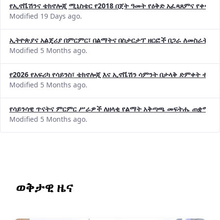
የኢኖቬሽንና ቴክኖሎጂ ሚኒስቴር የ2018 በጀት ዓመት የዕቅድ አፈጻጸምና የቀጣይ 
Modified 19 Days ago.
ኢትዮጵያና አልጄሪያ በምርምር፣ በልማትና በስታርታፕ ዘርፎች በጋራ ለመስራት መከሩ
Modified 5 Months ago.
የ2026 የአፍሪካ የሳይንስ፣ ቴክኖሎጂ እና ኢኖቬሽን ሳምንት በታላቅ ድምቀት ተጠና
Modified 5 Months ago.
የሳይንሳዊ ጥናትና ምርምር ሥራዎች ለዘላቂ የልማት አቅጣጫ መፍትሔ ጠቋሚ መ
Modified 5 Months ago.
ወቅታዊ ዜና