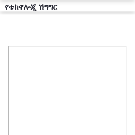
የቴክኖሎጂ ሽግግር