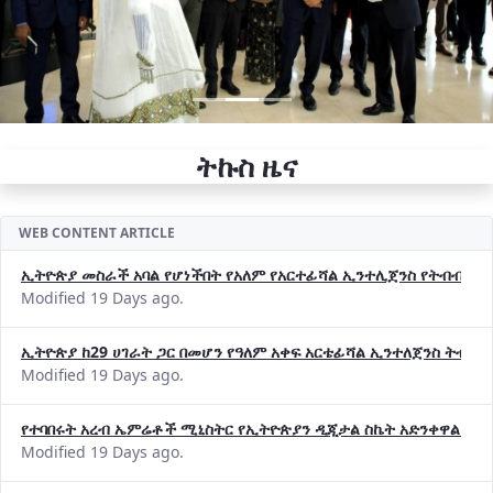
ትኩስ ዜና
WEB CONTENT ARTICLE
ኢትዮጵያ መስራች አባል የሆነችበት የአለም የአርተፊሻል ኢንተሊጀንስ የትብብር ድርጅት (
Modified 19 Days ago.
ኢትዮጵያ ከ29 ሀገራት ጋር በመሆን የዓለም አቀፍ አርቴፊሻል ኢንተለጀንስ ትብብ
Modified 19 Days ago.
የተባበሩት አረብ ኤምሬቶች ሚኒስትር የኢትዮጵያን ዲጂታል ስኬት አድንቀዋል —የ
Modified 19 Days ago.