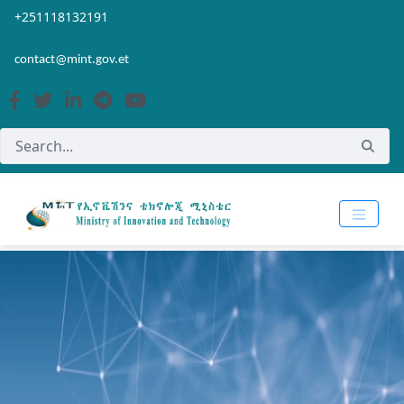
Skip to Main Content
Open Accessibility Menu
+251118132191
contact@mint.gov.et