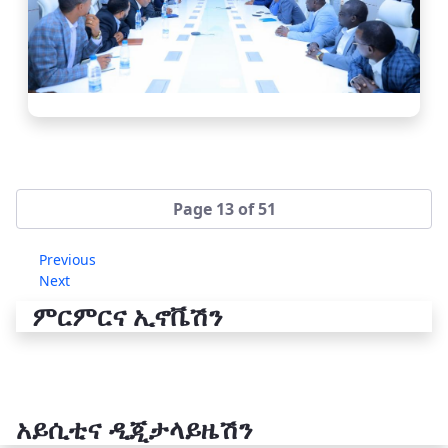
Page 13 of 51
Previous
Next
ምርምርና ኢኖቬሽን
አይሲቲና ዲጂታላይዜሽን