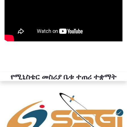
የሚኒስቴር መስሪያ ቤቱ ተጠሪ ተቋማት