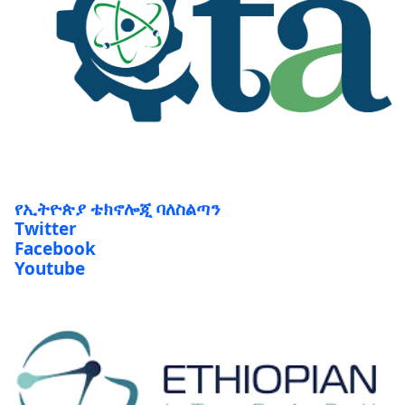
የኢትዮጵያ ቴክኖሎጂ ባለስልጣን
Twitter
Facebook
Youtube