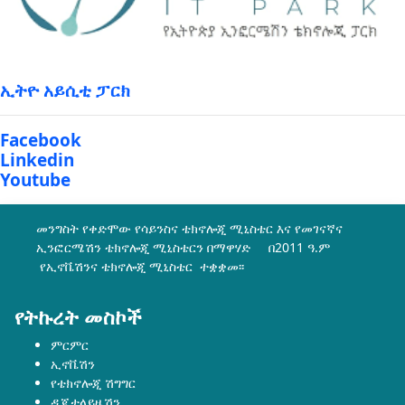
ኢትዮ አይሲቲ ፓርክ
Facebook
Linkedin
Youtube
መንግስት የቀድሞው የሳይንስና ቴክኖሎጂ ሚኒስቴር እና የመገናኛና
ኢንፎርሜሽን ቴክኖሎጂ ሚኒስቴርን በማዋሃድ በ2011 ዓ.ም
የኢኖቬሽንና ቴክኖሎጂ ሚኒስቴር ተቋቋመ፡፡
የትኩረት መስኮች
ምርምር
ኢኖቬሽን
የቴክኖሎጂ ሽግግር
ዲጂታላይዜሽን