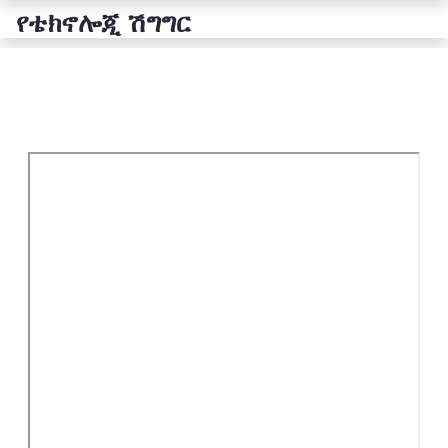
የቴክኖሎጂ ሽግግር