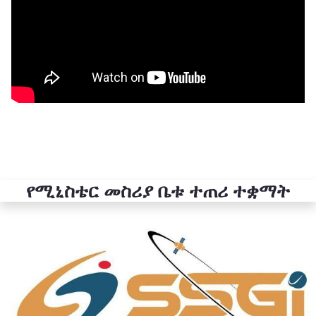
የሚኒስቴር መስሪያ ቤቱ ተጠሪ ተቋማት