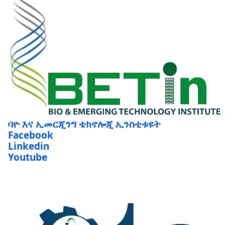
ባዮ እና ኢመርጂንግ ቴክኖሎጂ ኢንስቲቱዩት
Facebook
Linkedin
Youtube