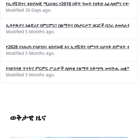
የኢኖቬሽንና ቴክኖሎጂ ሚኒስቴር የ2018 በጀት ዓመት የዕቅድ አፈጻጸምና የቀጣይ 
Modified 20 Days ago.
ኢትዮጵያና አልጄሪያ በምርምር፣ በልማትና በስታርታፕ ዘርፎች በጋራ ለመስራት መከሩ
Modified 5 Months ago.
የ2026 የአፍሪካ የሳይንስ፣ ቴክኖሎጂ እና ኢኖቬሽን ሳምንት በታላቅ ድምቀት ተጠና
Modified 5 Months ago.
የሳይንሳዊ ጥናትና ምርምር ሥራዎች ለዘላቂ የልማት አቅጣጫ መፍትሔ ጠቋሚ መ
Modified 5 Months ago.
ወቅታዊ ዜና