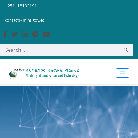
Skip to Main Content
Open Accessibility Menu
+251118132191
contact@mint.gov.et