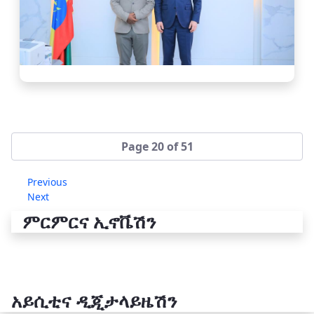
Page 20 of 51
Previous
Next
ምርምርና ኢኖቬሽን
አይሲቲና ዲጂታላይዜሽን