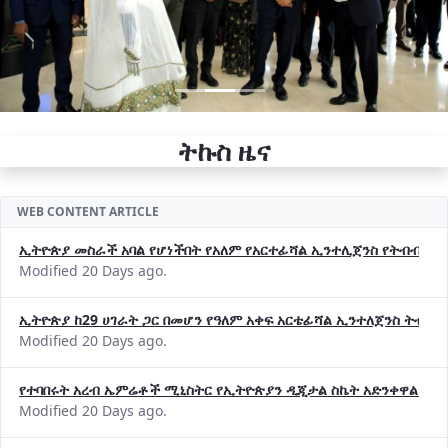
ትኩስ ዜና
WEB CONTENT ARTICLE
ኢትዮጵያ መስራች አባል የሆነችበት የአለም የአርተፊሻል ኢንተሊጀንስ የትብብር ድርጅት (
Modified 20 Days ago.
ኢትዮጵያ ከ29 ሀገራት ጋር በመሆን የዓለም አቀፍ አርቴፊሻል ኢንተለጀንስ ትብብ
Modified 20 Days ago.
የተባበሩት አረብ ኤምሬቶች ሚኒስትር የኢትዮጵያን ዲጂታል ስኬት አድንቀዋል —የ
Modified 20 Days ago.