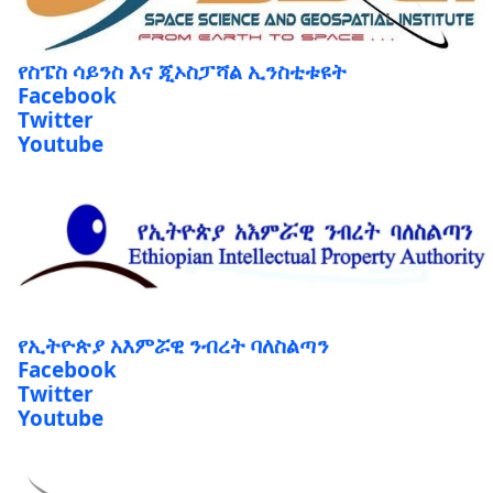
የስፔስ ሳይንስ እና ጂኦስፓሻል ኢንስቲቱዩት
Facebook
Twitter
Youtube
የኢትዮጵያ አእምሯዊ ንብረት ባለስልጣን
Facebook
Twitter
Youtube