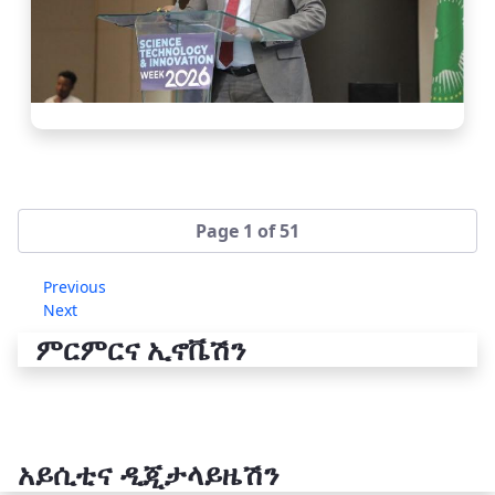
Page 1 of 51
Previous
Next
ምርምርና ኢኖቬሽን
አይሲቲና ዲጂታላይዜሽን