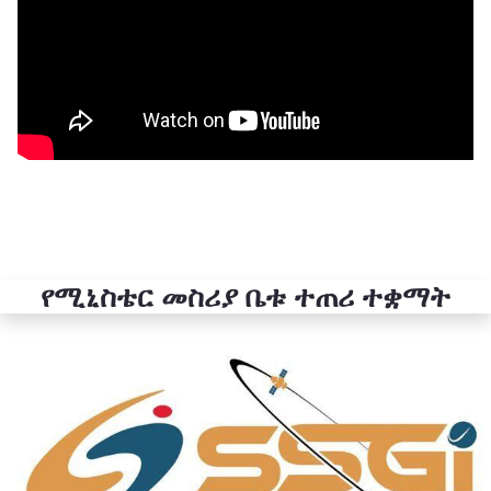
የሚኒስቴር መስሪያ ቤቱ ተጠሪ ተቋማት