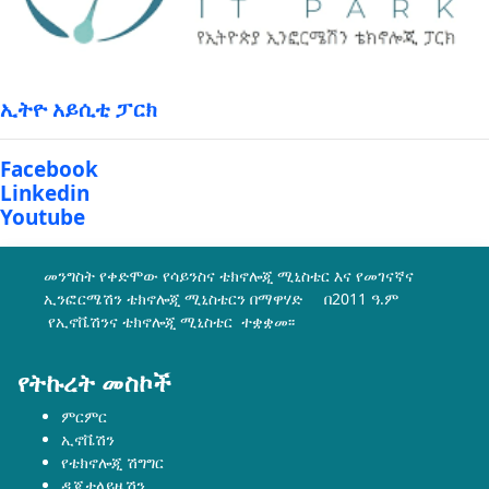
ኢትዮ አይሲቲ ፓርክ
Facebook
Linkedin
Youtube
መንግስት የቀድሞው የሳይንስና ቴክኖሎጂ ሚኒስቴር እና የመገናኛና
ኢንፎርሜሽን ቴክኖሎጂ ሚኒስቴርን በማዋሃድ በ2011 ዓ.ም
የኢኖቬሽንና ቴክኖሎጂ ሚኒስቴር ተቋቋመ፡፡
የትኩረት መስኮች
ምርምር
ኢኖቬሽን
የቴክኖሎጂ ሽግግር
ዲጂታላይዜሽን