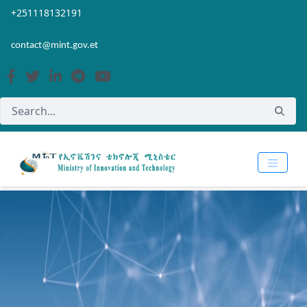
Skip to Main Content
Open Accessibility Menu
+251118132191
contact@mint.gov.et