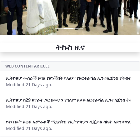
ትኩስ ዜና
WEB CONTENT ARTICLE
ኢትዮጵያ መስራች አባል የሆነችበት የአለም የአርተፊሻል ኢንተሊጀንስ የትብብር ድርጅት (
Modified 21 Days ago.
ኢትዮጵያ ከ29 ሀገራት ጋር በመሆን የዓለም አቀፍ አርቴፊሻል ኢንተለጀንስ ትብብ
Modified 21 Days ago.
የተባበሩት አረብ ኤምሬቶች ሚኒስትር የኢትዮጵያን ዲጂታል ስኬት አድንቀዋል —የ
Modified 21 Days ago.