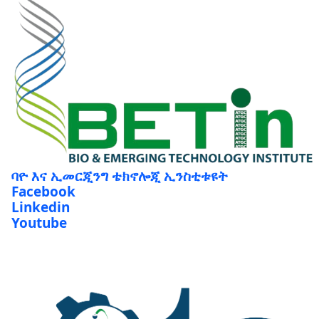
ባዮ እና ኢመርጂንግ ቴክኖሎጂ ኢንስቲቱዩት
Facebook
Linkedin
Youtube