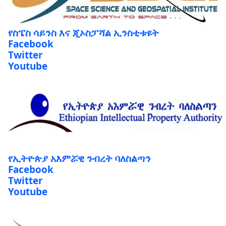
የስፔስ ሳይንስ እና ጂኦስፓሻል ኢንስቲቱዩት
Facebook
Twitter
Youtube
የኢትዮጵያ አእምሯዊ ንብረት ባለስልጣን
Facebook
Twitter
Youtube