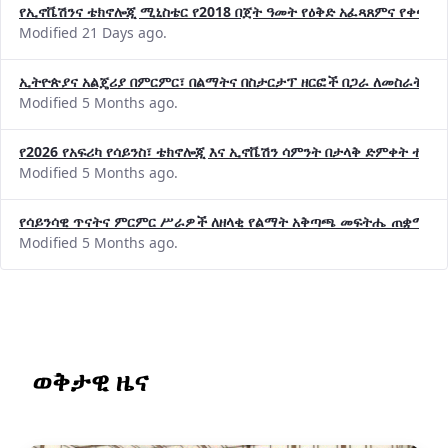
የኢኖቬሽንና ቴክኖሎጂ ሚኒስቴር የ2018 በጀት ዓመት የዕቅድ አፈጻጸምና የቀጣይ 
Modified 21 Days ago.
ኢትዮጵያና አልጄሪያ በምርምር፣ በልማትና በስታርታፕ ዘርፎች በጋራ ለመስራት መከሩ
Modified 5 Months ago.
የ2026 የአፍሪካ የሳይንስ፣ ቴክኖሎጂ እና ኢኖቬሽን ሳምንት በታላቅ ድምቀት ተጠና
Modified 5 Months ago.
የሳይንሳዊ ጥናትና ምርምር ሥራዎች ለዘላቂ የልማት አቅጣጫ መፍትሔ ጠቋሚ መ
Modified 5 Months ago.
ወቅታዊ ዜና