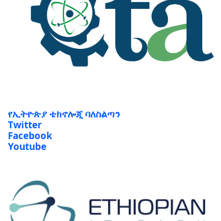
የኢትዮጵያ ቴክኖሎጂ ባለስልጣን
Twitter
Facebook
Youtube