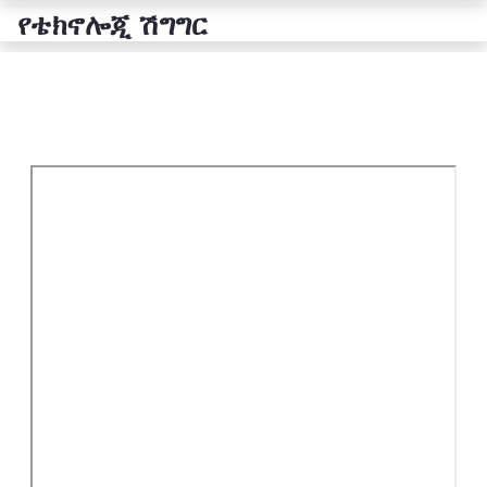
የቴክኖሎጂ ሽግግር