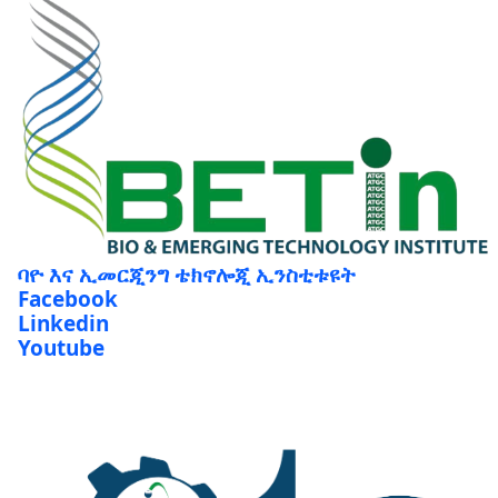
ባዮ እና ኢመርጂንግ ቴክኖሎጂ ኢንስቲቱዩት
Facebook
Linkedin
Youtube