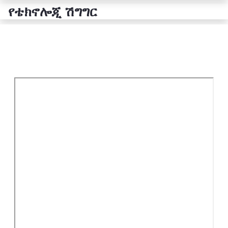
የቴክኖሎጂ ሽግግር