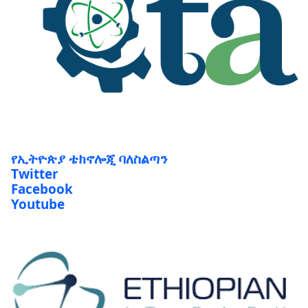
የኢትዮጵያ ቴክኖሎጂ ባለስልጣን
Twitter
Facebook
Youtube