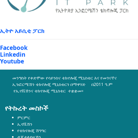
ኢትዮ አይሲቲ ፓርክ
Facebook
Linkedin
Youtube
መንግስት የቀድሞው የሳይንስና ቴክኖሎጂ ሚኒስቴር እና የመገናኛና
ኢንፎርሜሽን ቴክኖሎጂ ሚኒስቴርን በማዋሃድ በ2011 ዓ.ም
የኢኖቬሽንና ቴክኖሎጂ ሚኒስቴር ተቋቋመ፡፡
የትኩረት መስኮች
ምርምር
ኢኖቬሽን
የቴክኖሎጂ ሽግግር
ዲጂታላይዜሽን