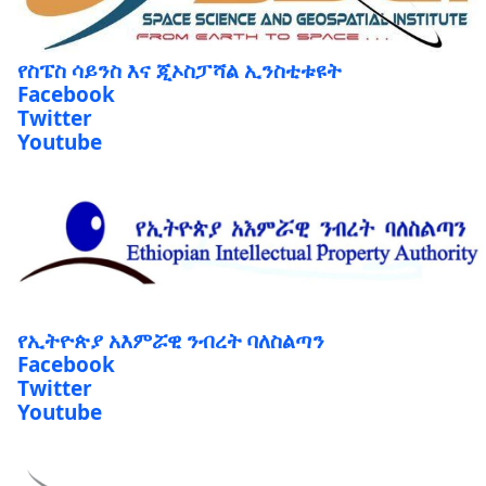
የስፔስ ሳይንስ እና ጂኦስፓሻል ኢንስቲቱዩት
Facebook
Twitter
Youtube
የኢትዮጵያ አእምሯዊ ንብረት ባለስልጣን
Facebook
Twitter
Youtube