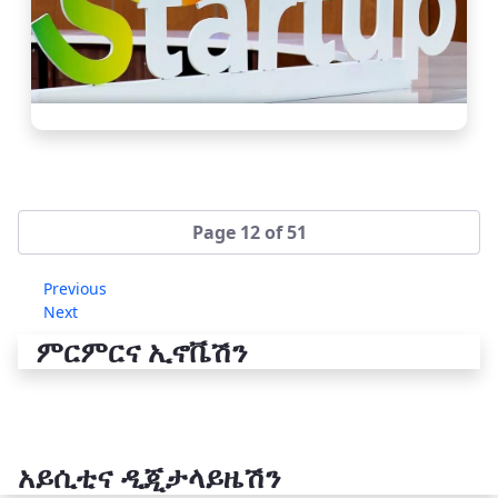
Page 12 of 51
Previous
Next
ምርምርና ኢኖቬሽን
አይሲቲና ዲጂታላይዜሽን