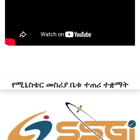
የሚኒስቴር መስሪያ ቤቱ ተጠሪ ተቋማት