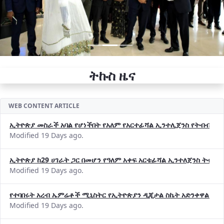
ትኩስ ዜና
WEB CONTENT ARTICLE
ኢትዮጵያ መስራች አባል የሆነችበት የአለም የአርተፊሻል ኢንተሊጀንስ የትብብር ድርጅት (
Modified 19 Days ago.
ኢትዮጵያ ከ29 ሀገራት ጋር በመሆን የዓለም አቀፍ አርቴፊሻል ኢንተለጀንስ ትብብ
Modified 19 Days ago.
የተባበሩት አረብ ኤምሬቶች ሚኒስትር የኢትዮጵያን ዲጂታል ስኬት አድንቀዋል —የ
Modified 19 Days ago.