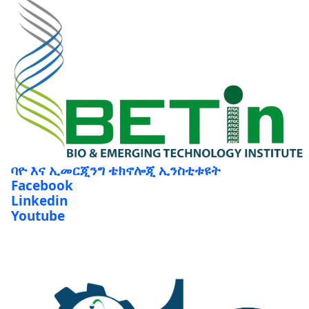
ባዮ እና ኢመርጂንግ ቴክኖሎጂ ኢንስቲቱዩት
Facebook
Linkedin
Youtube