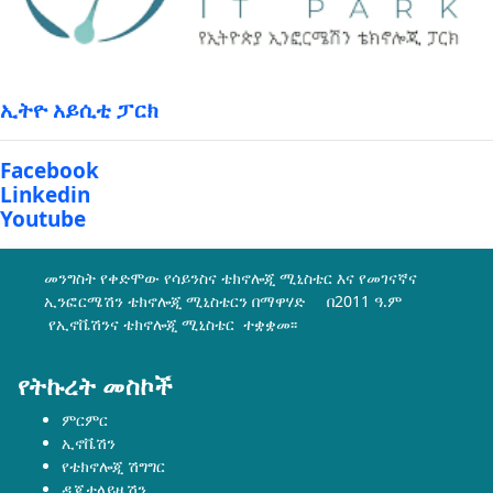
ኢትዮ አይሲቲ ፓርክ
Facebook
Linkedin
Youtube
መንግስት የቀድሞው የሳይንስና ቴክኖሎጂ ሚኒስቴር እና የመገናኛና
ኢንፎርሜሽን ቴክኖሎጂ ሚኒስቴርን በማዋሃድ በ2011 ዓ.ም
የኢኖቬሽንና ቴክኖሎጂ ሚኒስቴር ተቋቋመ፡፡
የትኩረት መስኮች
ምርምር
ኢኖቬሽን
የቴክኖሎጂ ሽግግር
ዲጂታላይዜሽን