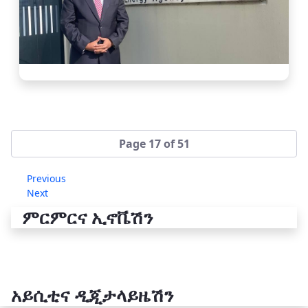
Page 17 of 51
Previous
Next
ምርምርና ኢኖቬሽን
አይሲቲና ዲጂታላይዜሽን