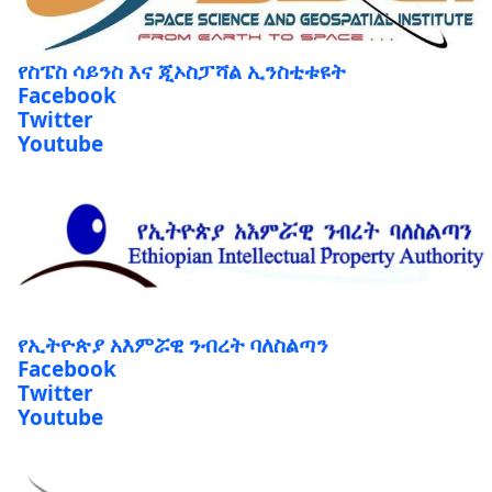
የስፔስ ሳይንስ እና ጂኦስፓሻል ኢንስቲቱዩት
Facebook
Twitter
Youtube
የኢትዮጵያ አእምሯዊ ንብረት ባለስልጣን
Facebook
Twitter
Youtube