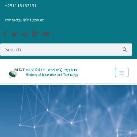
Skip to Main Content
Open Accessibility Menu
+251118132191
contact@mint.gov.et