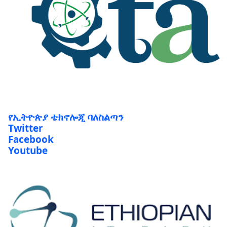
የኢትዮጵያ ቴክኖሎጂ ባለስልጣን
Twitter
Facebook
Youtube