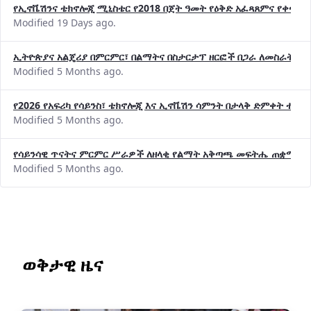
የኢኖቬሽንና ቴክኖሎጂ ሚኒስቴር የ2018 በጀት ዓመት የዕቅድ አፈጻጸምና የቀጣይ 
Modified 19 Days ago.
ኢትዮጵያና አልጄሪያ በምርምር፣ በልማትና በስታርታፕ ዘርፎች በጋራ ለመስራት መከሩ
Modified 5 Months ago.
የ2026 የአፍሪካ የሳይንስ፣ ቴክኖሎጂ እና ኢኖቬሽን ሳምንት በታላቅ ድምቀት ተጠና
Modified 5 Months ago.
የሳይንሳዊ ጥናትና ምርምር ሥራዎች ለዘላቂ የልማት አቅጣጫ መፍትሔ ጠቋሚ መ
Modified 5 Months ago.
ወቅታዊ ዜና