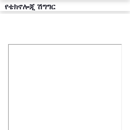
የቴክኖሎጂ ሽግግር