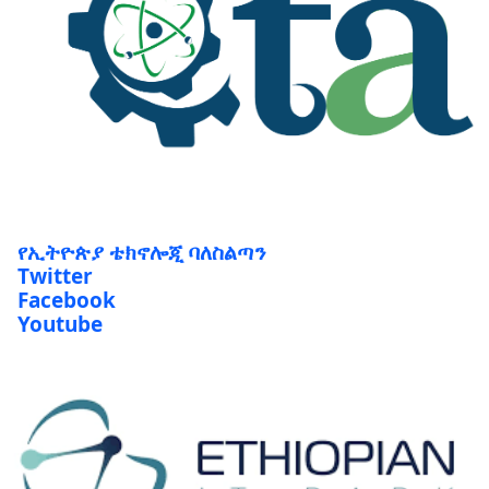
የኢትዮጵያ ቴክኖሎጂ ባለስልጣን
Twitter
Facebook
Youtube