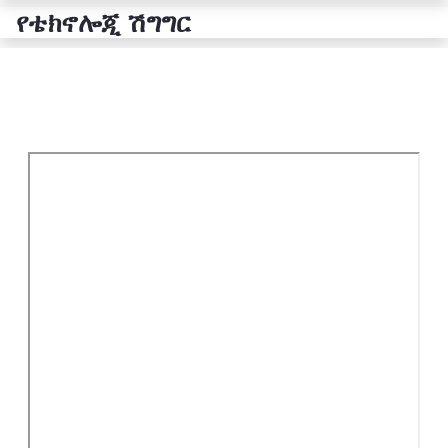
የቴክኖሎጂ ሽግግር