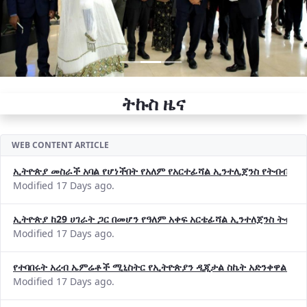
ትኩስ ዜና
WEB CONTENT ARTICLE
ኢትዮጵያ መስራች አባል የሆነችበት የአለም የአርተፊሻል ኢንተሊጀንስ የትብብር ድርጅት (
Modified 17 Days ago.
ኢትዮጵያ ከ29 ሀገራት ጋር በመሆን የዓለም አቀፍ አርቴፊሻል ኢንተለጀንስ ትብብ
Modified 17 Days ago.
የተባበሩት አረብ ኤምሬቶች ሚኒስትር የኢትዮጵያን ዲጂታል ስኬት አድንቀዋል —የ
Modified 17 Days ago.