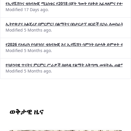
የኢኖቬሽንና ቴክኖሎጂ ሚኒስቴር የ2018 በጀት ዓመት የዕቅድ አፈጻጸምና የቀጣይ 
Modified 17 Days ago.
ኢትዮጵያና አልጄሪያ በምርምር፣ በልማትና በስታርታፕ ዘርፎች በጋራ ለመስራት መከሩ
Modified 5 Months ago.
የ2026 የአፍሪካ የሳይንስ፣ ቴክኖሎጂ እና ኢኖቬሽን ሳምንት በታላቅ ድምቀት ተጠና
Modified 5 Months ago.
የሳይንሳዊ ጥናትና ምርምር ሥራዎች ለዘላቂ የልማት አቅጣጫ መፍትሔ ጠቋሚ መ
Modified 5 Months ago.
ወቅታዊ ዜና