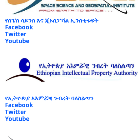
የስፔስ ሳይንስ እና ጂኦስፓሻል ኢንስቲቱዩት
Facebook
Twitter
Youtube
የኢትዮጵያ አእምሯዊ ንብረት ባለስልጣን
Facebook
Twitter
Youtube