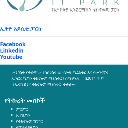
ኢትዮ አይሲቲ ፓርክ
Facebook
Linkedin
Youtube
መንግስት የቀድሞው የሳይንስና ቴክኖሎጂ ሚኒስቴር እና የመገናኛና
ኢንፎርሜሽን ቴክኖሎጂ ሚኒስቴርን በማዋሃድ በ2011 ዓ.ም
የኢኖቬሽንና ቴክኖሎጂ ሚኒስቴር ተቋቋመ፡፡
የትኩረት መስኮች
ምርምር
ኢኖቬሽን
የቴክኖሎጂ ሽግግር
ዲጂታላይዜሽን