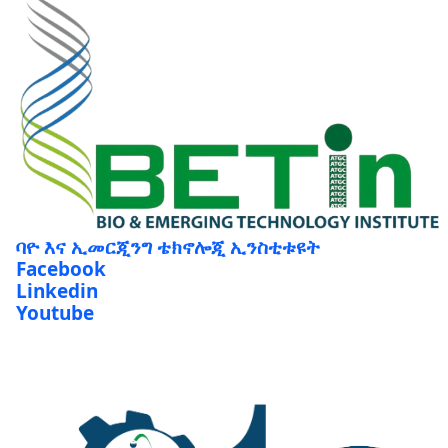
ባዮ እና ኢመርጂንግ ቴክኖሎጂ ኢንስቲቱዩት
Facebook
Linkedin
Youtube