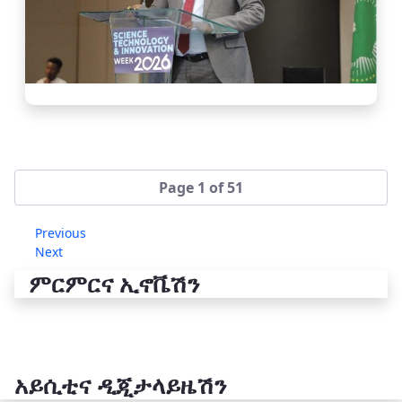
Page 1 of 51
Previous
Next
ምርምርና ኢኖቬሽን
አይሲቲና ዲጂታላይዜሽን