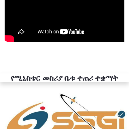
የሚኒስቴር መስሪያ ቤቱ ተጠሪ ተቋማት