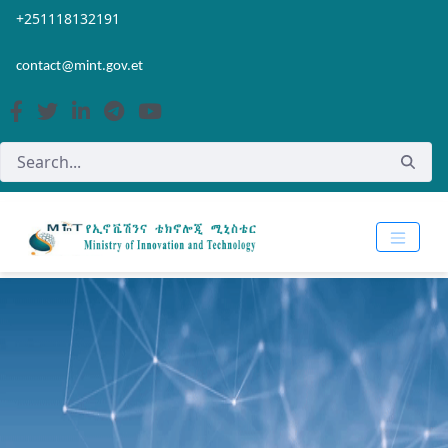
Skip to Main Content
Open Accessibility Menu
+251118132191
contact@mint.gov.et