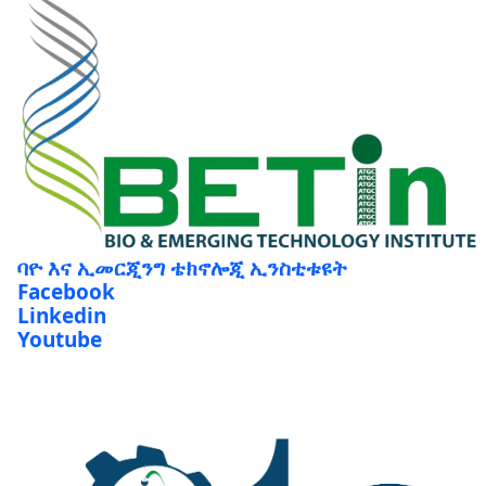
ባዮ እና ኢመርጂንግ ቴክኖሎጂ ኢንስቲቱዩት
Facebook
Linkedin
Youtube