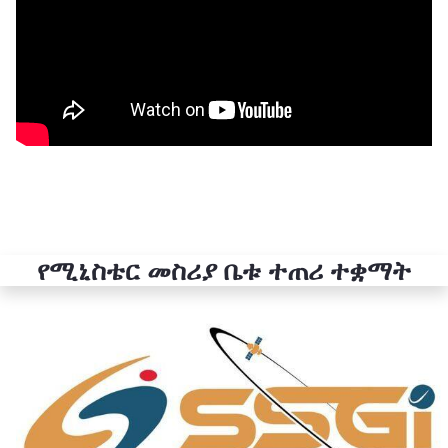
የሚኒስቴር መስሪያ ቤቱ ተጠሪ ተቋማት