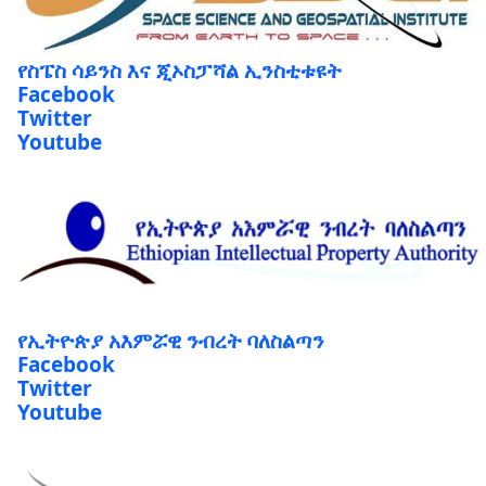
የስፔስ ሳይንስ እና ጂኦስፓሻል ኢንስቲቱዩት
Facebook
Twitter
Youtube
የኢትዮጵያ አእምሯዊ ንብረት ባለስልጣን
Facebook
Twitter
Youtube