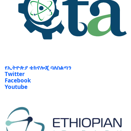
የኢትዮጵያ ቴክኖሎጂ ባለስልጣን
Twitter
Facebook
Youtube