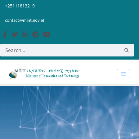
Skip to Main Content
Open Accessibility Menu
+251118132191
contact@mint.gov.et