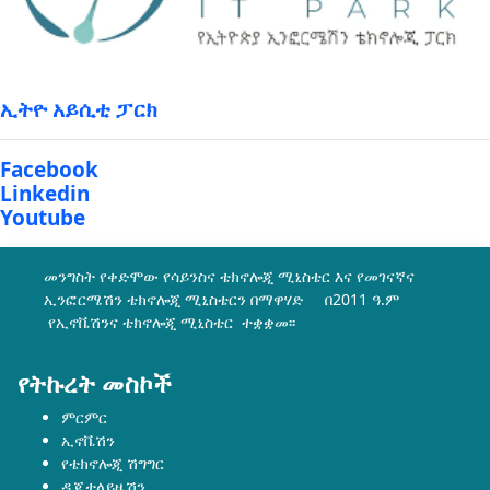
ኢትዮ አይሲቲ ፓርክ
Facebook
Linkedin
Youtube
መንግስት የቀድሞው የሳይንስና ቴክኖሎጂ ሚኒስቴር እና የመገናኛና
ኢንፎርሜሽን ቴክኖሎጂ ሚኒስቴርን በማዋሃድ በ2011 ዓ.ም
የኢኖቬሽንና ቴክኖሎጂ ሚኒስቴር ተቋቋመ፡፡
የትኩረት መስኮች
ምርምር
ኢኖቬሽን
የቴክኖሎጂ ሽግግር
ዲጂታላይዜሽን