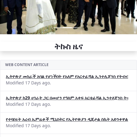
ትኩስ ዜና
WEB CONTENT ARTICLE
ኢትዮጵያ መስራች አባል የሆነችበት የአለም የአርተፊሻል ኢንተሊጀንስ የትብብር ድርጅት (
Modified 17 Days ago.
ኢትዮጵያ ከ29 ሀገራት ጋር በመሆን የዓለም አቀፍ አርቴፊሻል ኢንተለጀንስ ትብብ
Modified 17 Days ago.
የተባበሩት አረብ ኤምሬቶች ሚኒስትር የኢትዮጵያን ዲጂታል ስኬት አድንቀዋል —የ
Modified 17 Days ago.