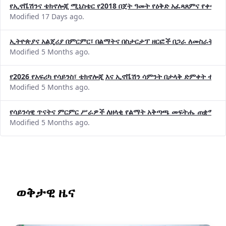
የኢኖቬሽንና ቴክኖሎጂ ሚኒስቴር የ2018 በጀት ዓመት የዕቅድ አፈጻጸምና የቀጣይ 
Modified 17 Days ago.
ኢትዮጵያና አልጄሪያ በምርምር፣ በልማትና በስታርታፕ ዘርፎች በጋራ ለመስራት መከሩ
Modified 5 Months ago.
የ2026 የአፍሪካ የሳይንስ፣ ቴክኖሎጂ እና ኢኖቬሽን ሳምንት በታላቅ ድምቀት ተጠና
Modified 5 Months ago.
የሳይንሳዊ ጥናትና ምርምር ሥራዎች ለዘላቂ የልማት አቅጣጫ መፍትሔ ጠቋሚ መ
Modified 5 Months ago.
ወቅታዊ ዜና