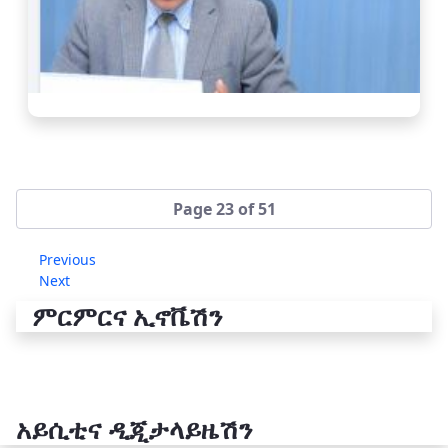
Page 23 of 51
Previous
Next
ምርምርና ኢኖቬሽን
አይሲቲና ዲጂታላይዜሽን