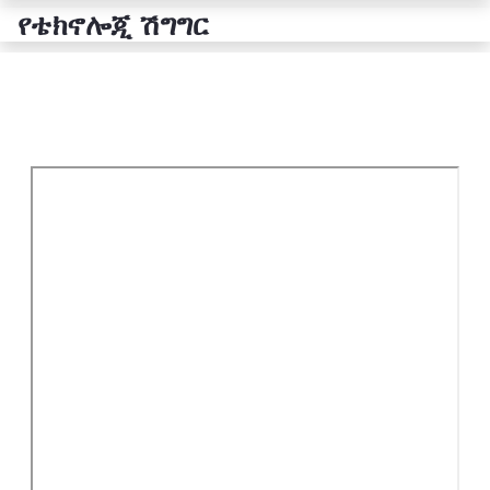
የቴክኖሎጂ ሽግግር