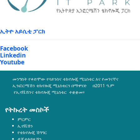
ኢትዮ አይሲቲ ፓርክ
Facebook
Linkedin
Youtube
መንግስት የቀድሞው የሳይንስና ቴክኖሎጂ ሚኒስቴር እና የመገናኛና
ኢንፎርሜሽን ቴክኖሎጂ ሚኒስቴርን በማዋሃድ በ2011 ዓ.ም
የኢኖቬሽንና ቴክኖሎጂ ሚኒስቴር ተቋቋመ፡፡
የትኩረት መስኮች
ምርምር
ኢኖቬሽን
የቴክኖሎጂ ሽግግር
ዲጂታላይዜሽን