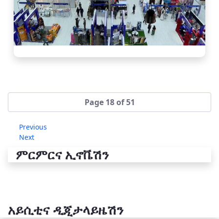
Page 18 of 51
Previous
Next
ምርምርና ኢኖቬሽን
አይሲቲና ዲጂታላይዜሽን