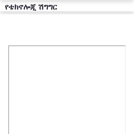
የቴክኖሎጂ ሽግግር