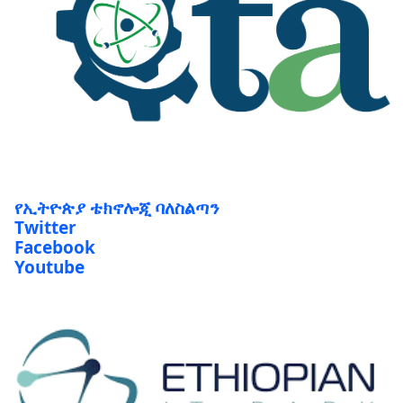
የኢትዮጵያ ቴክኖሎጂ ባለስልጣን
Twitter
Facebook
Youtube