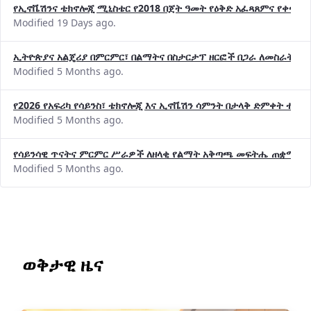
የኢኖቬሽንና ቴክኖሎጂ ሚኒስቴር የ2018 በጀት ዓመት የዕቅድ አፈጻጸምና የቀጣይ 
Modified 19 Days ago.
ኢትዮጵያና አልጄሪያ በምርምር፣ በልማትና በስታርታፕ ዘርፎች በጋራ ለመስራት መከሩ
Modified 5 Months ago.
የ2026 የአፍሪካ የሳይንስ፣ ቴክኖሎጂ እና ኢኖቬሽን ሳምንት በታላቅ ድምቀት ተጠና
Modified 5 Months ago.
የሳይንሳዊ ጥናትና ምርምር ሥራዎች ለዘላቂ የልማት አቅጣጫ መፍትሔ ጠቋሚ መ
Modified 5 Months ago.
ወቅታዊ ዜና