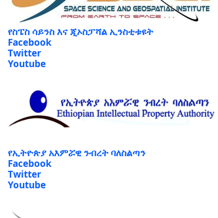
የስፔስ ሳይንስ እና ጂኦስፓሻል ኢንስቲቱዩት
Facebook
Twitter
Youtube
የኢትዮጵያ አእምሯዊ ንብረት ባለስልጣን
Facebook
Twitter
Youtube