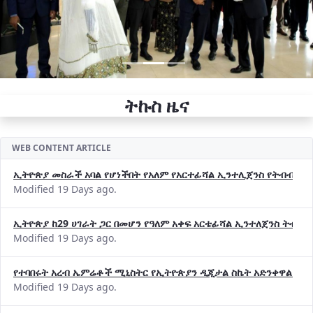
ትኩስ ዜና
WEB CONTENT ARTICLE
ኢትዮጵያ መስራች አባል የሆነችበት የአለም የአርተፊሻል ኢንተሊጀንስ የትብብር ድርጅት (
Modified 19 Days ago.
ኢትዮጵያ ከ29 ሀገራት ጋር በመሆን የዓለም አቀፍ አርቴፊሻል ኢንተለጀንስ ትብብ
Modified 19 Days ago.
የተባበሩት አረብ ኤምሬቶች ሚኒስትር የኢትዮጵያን ዲጂታል ስኬት አድንቀዋል —የ
Modified 19 Days ago.