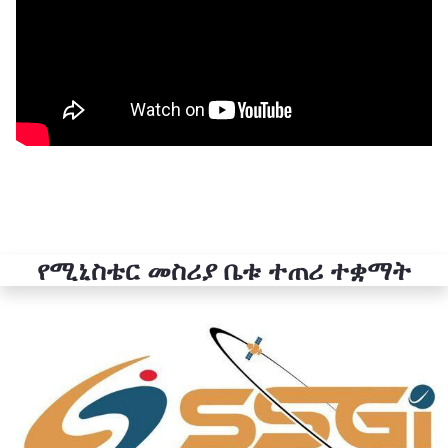
የሚኒስቴር መስሪያ ቤቱ ተጠሪ ተቋማት