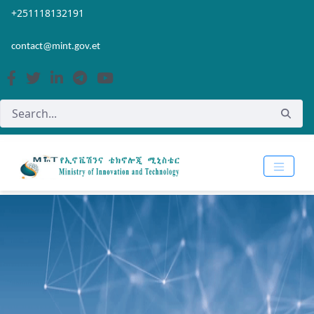
Skip to Main Content
Open Accessibility Menu
+251118132191
contact@mint.gov.et