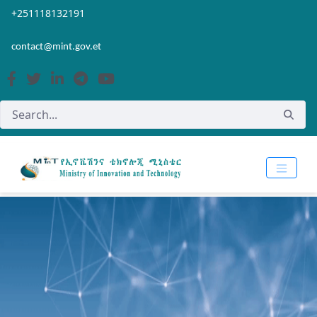
Skip to Main Content
Open Accessibility Menu
+251118132191
contact@mint.gov.et