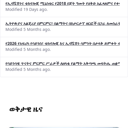
የኢኖቬሽንና ቴክኖሎጂ ሚኒስቴር የ2018 በጀት ዓመት የዕቅድ አፈጻጸምና የቀጣይ 
Modified 19 Days ago.
ኢትዮጵያና አልጄሪያ በምርምር፣ በልማትና በስታርታፕ ዘርፎች በጋራ ለመስራት መከሩ
Modified 5 Months ago.
የ2026 የአፍሪካ የሳይንስ፣ ቴክኖሎጂ እና ኢኖቬሽን ሳምንት በታላቅ ድምቀት ተጠና
Modified 5 Months ago.
የሳይንሳዊ ጥናትና ምርምር ሥራዎች ለዘላቂ የልማት አቅጣጫ መፍትሔ ጠቋሚ መ
Modified 5 Months ago.
ወቅታዊ ዜና