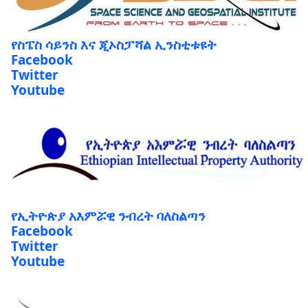
የስፔስ ሳይንስ እና ጂኦስፓሻል ኢንስቲቱዩት
Facebook
Twitter
Youtube
የኢትዮጵያ አእምሯዊ ንብረት ባለስልጣን
Facebook
Twitter
Youtube