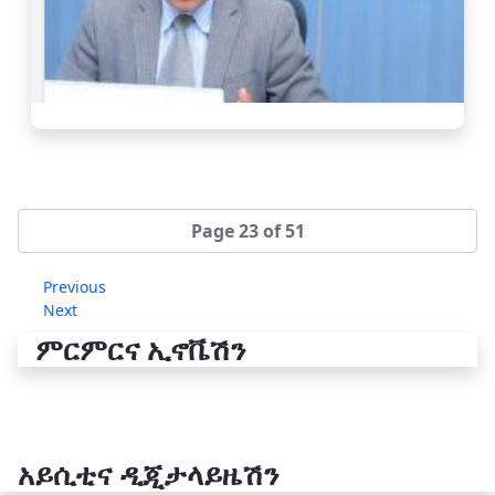
Page 23 of 51
Previous
Next
ምርምርና ኢኖቬሽን
አይሲቲና ዲጂታላይዜሽን