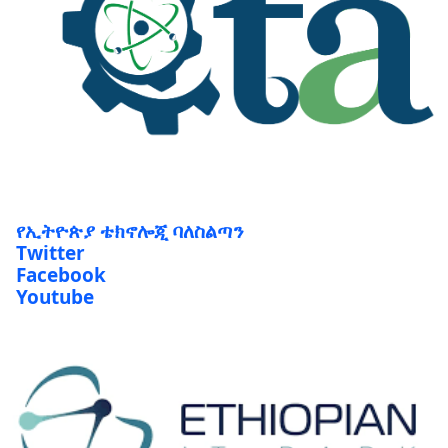
የኢትዮጵያ ቴክኖሎጂ ባለስልጣን
Twitter
Facebook
Youtube