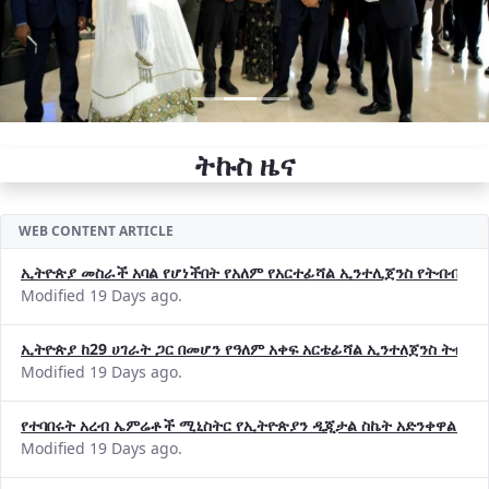
ትኩስ ዜና
WEB CONTENT ARTICLE
ኢትዮጵያ መስራች አባል የሆነችበት የአለም የአርተፊሻል ኢንተሊጀንስ የትብብር ድርጅት (
Modified 19 Days ago.
ኢትዮጵያ ከ29 ሀገራት ጋር በመሆን የዓለም አቀፍ አርቴፊሻል ኢንተለጀንስ ትብብ
Modified 19 Days ago.
የተባበሩት አረብ ኤምሬቶች ሚኒስትር የኢትዮጵያን ዲጂታል ስኬት አድንቀዋል —የ
Modified 19 Days ago.