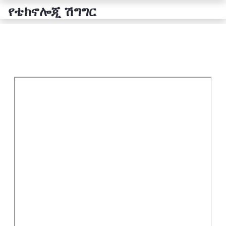
የቴክኖሎጂ ሽግግር