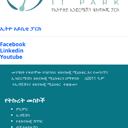
ኢትዮ አይሲቲ ፓርክ
Facebook
Linkedin
Youtube
መንግስት የቀድሞው የሳይንስና ቴክኖሎጂ ሚኒስቴር እና የመገናኛና
ኢንፎርሜሽን ቴክኖሎጂ ሚኒስቴርን በማዋሃድ በ2011 ዓ.ም
የኢኖቬሽንና ቴክኖሎጂ ሚኒስቴር ተቋቋመ፡፡
የትኩረት መስኮች
ምርምር
ኢኖቬሽን
የቴክኖሎጂ ሽግግር
ዲጂታላይዜሽን