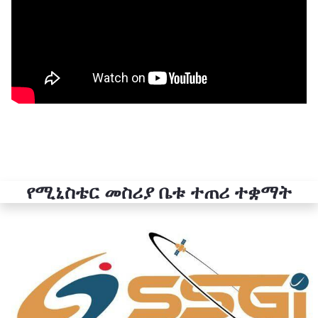
የሚኒስቴር መስሪያ ቤቱ ተጠሪ ተቋማት