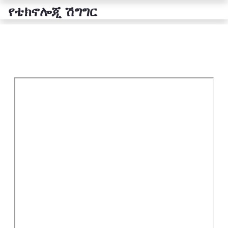
የቴክኖሎጂ ሽግግር