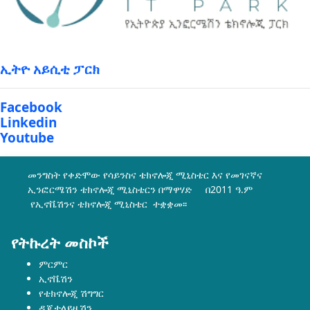
ኢትዮ አይሲቲ ፓርክ
Facebook
Linkedin
Youtube
መንግስት የቀድሞው የሳይንስና ቴክኖሎጂ ሚኒስቴር እና የመገናኛና
ኢንፎርሜሽን ቴክኖሎጂ ሚኒስቴርን በማዋሃድ በ2011 ዓ.ም
የኢኖቬሽንና ቴክኖሎጂ ሚኒስቴር ተቋቋመ፡፡
የትኩረት መስኮች
ምርምር
ኢኖቬሽን
የቴክኖሎጂ ሽግግር
ዲጂታላይዜሽን