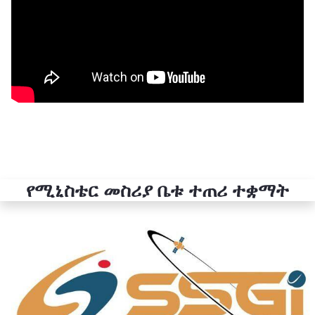
የሚኒስቴር መስሪያ ቤቱ ተጠሪ ተቋማት