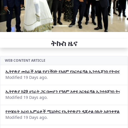
ትኩስ ዜና
WEB CONTENT ARTICLE
ኢትዮጵያ መስራች አባል የሆነችበት የአለም የአርተፊሻል ኢንተሊጀንስ የትብብር ድርጅት (
Modified 19 Days ago.
ኢትዮጵያ ከ29 ሀገራት ጋር በመሆን የዓለም አቀፍ አርቴፊሻል ኢንተለጀንስ ትብብ
Modified 19 Days ago.
የተባበሩት አረብ ኤምሬቶች ሚኒስትር የኢትዮጵያን ዲጂታል ስኬት አድንቀዋል —የ
Modified 19 Days ago.