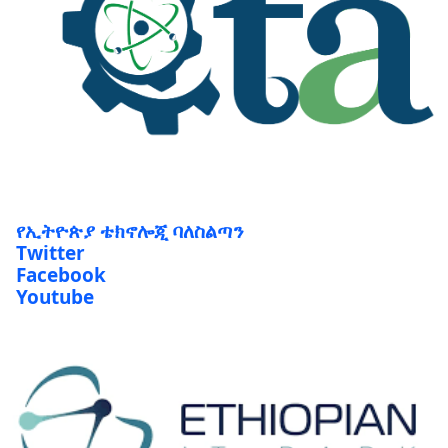
የኢትዮጵያ ቴክኖሎጂ ባለስልጣን
Twitter
Facebook
Youtube