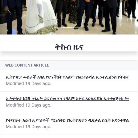
ትኩስ ዜና
WEB CONTENT ARTICLE
ኢትዮጵያ መስራች አባል የሆነችበት የአለም የአርተፊሻል ኢንተሊጀንስ የትብብር ድርጅት (
Modified 19 Days ago.
ኢትዮጵያ ከ29 ሀገራት ጋር በመሆን የዓለም አቀፍ አርቴፊሻል ኢንተለጀንስ ትብብ
Modified 19 Days ago.
የተባበሩት አረብ ኤምሬቶች ሚኒስትር የኢትዮጵያን ዲጂታል ስኬት አድንቀዋል —የ
Modified 19 Days ago.
የኢኖቬሽንና ቴክኖሎጂ ሚኒስቴር የ2018 በጀት ዓመት የዕቅድ አፈጻጸምና የቀጣይ 