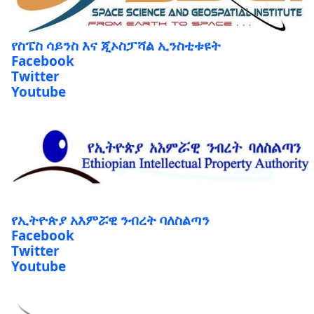
የስፔስ ሳይንስ እና ጂኦስፓሻል ኢንስቲቱዩት
Facebook
Twitter
Youtube
የኢትዮጵያ አእምሯዊ ንብረት ባለስልጣን
Facebook
Twitter
Youtube