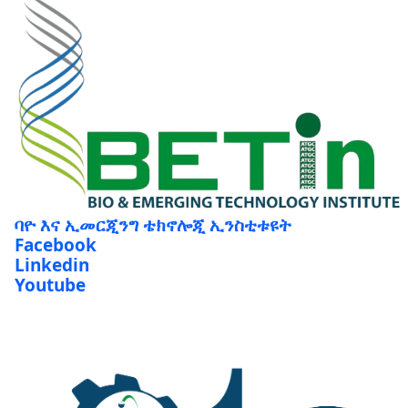
ባዮ እና ኢመርጂንግ ቴክኖሎጂ ኢንስቲቱዩት
Facebook
Linkedin
Youtube