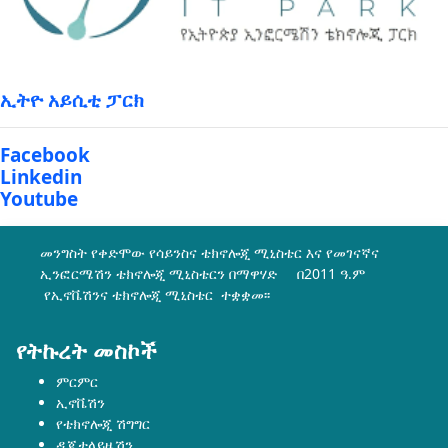
ኢትዮ አይሲቲ ፓርክ
Facebook
Linkedin
Youtube
መንግስት የቀድሞው የሳይንስና ቴክኖሎጂ ሚኒስቴር እና የመገናኛና
ኢንፎርሜሽን ቴክኖሎጂ ሚኒስቴርን በማዋሃድ በ2011 ዓ.ም
የኢኖቬሽንና ቴክኖሎጂ ሚኒስቴር ተቋቋመ፡፡
የትኩረት መስኮች
ምርምር
ኢኖቬሽን
የቴክኖሎጂ ሽግግር
ዲጂታላይዜሽን