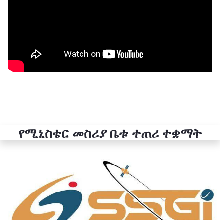
የሚኒስቴር መስሪያ ቤቱ ተጠሪ ተቋማት