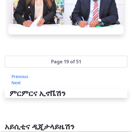
Page 19 of 51
Previous
Next
ምርምርና ኢኖቬሽን
አይሲቲና ዲጂታላይዜሽን
የቴክኖሎጂ ሽግግር