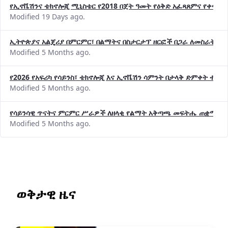
Modified 19 Days ago.
ኢትዮጵያና አልጄሪያ በምርምር፣ በልማትና በስታርታፕ ዘርፎች በጋራ ለመስራት መከሩ
Modified 5 Months ago.
የ2026 የአፍሪካ የሳይንስ፣ ቴክኖሎጂ እና ኢኖቬሽን ሳምንት በታላቅ ድምቀት ተጠና
Modified 5 Months ago.
የሳይንሳዊ ጥናትና ምርምር ሥራዎች ለዘላቂ የልማት አቅጣጫ መፍትሔ ጠቋሚ መ
Modified 5 Months ago.
ወቅታዊ ዜና