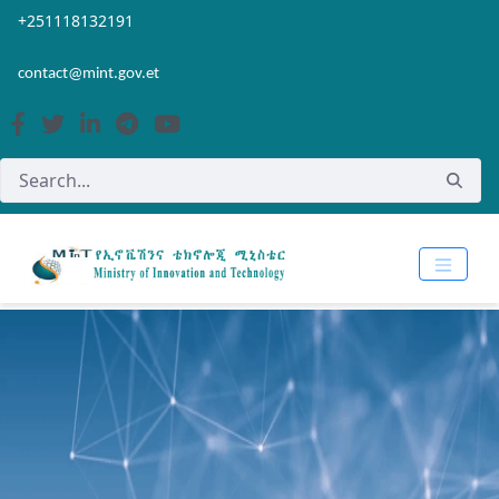
Skip to Main Content
Open Accessibility Menu
+251118132191
contact@mint.gov.et