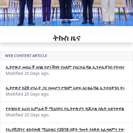
ትኩስ ዜና
WEB CONTENT ARTICLE
ኢትዮጵያ መስራች አባል የሆነችበት የአለም የአርተፊሻል ኢንተሊጀንስ የትብብር ድርጅት (
Modified 20 Days ago.
ኢትዮጵያ ከ29 ሀገራት ጋር በመሆን የዓለም አቀፍ አርቴፊሻል ኢንተለጀንስ ትብብ
Modified 20 Days ago.
የተባበሩት አረብ ኤምሬቶች ሚኒስትር የኢትዮጵያን ዲጂታል ስኬት አድንቀዋል —የ
Modified 20 Days ago.
የኢኖቬሽንና ቴክኖሎጂ ሚኒስቴር የ2018 በጀት ዓመት የዕቅድ አፈጻጸምና የቀጣይ 