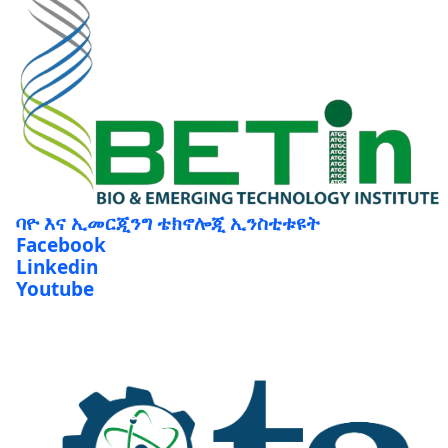
ባዮ እና ኢመርጂንግ ቴክኖሎጂ ኢንስቲቱዩት
Facebook
Linkedin
Youtube