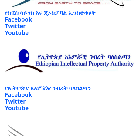
የስፔስ ሳይንስ እና ጂኦስፓሻል ኢንስቲቱዩት
Facebook
Twitter
Youtube
የኢትዮጵያ አእምሯዊ ንብረት ባለስልጣን
Facebook
Twitter
Youtube