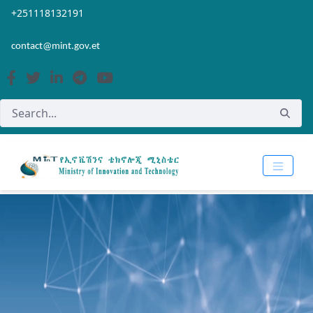
Skip to Main Content
Open Accessibility Menu
+251118132191
contact@mint.gov.et