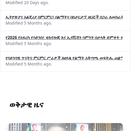
Modified 20 Days ago.
ኢትዮጵያና አልጄሪያ በምርምር፣ በልማትና በስታርታፕ ዘርፎች በጋራ ለመስራት መከሩ
Modified 5 Months ago.
የ2026 የአፍሪካ የሳይንስ፣ ቴክኖሎጂ እና ኢኖቬሽን ሳምንት በታላቅ ድምቀት ተጠና
Modified 5 Months ago.
የሳይንሳዊ ጥናትና ምርምር ሥራዎች ለዘላቂ የልማት አቅጣጫ መፍትሔ ጠቋሚ መ
Modified 5 Months ago.
ወቅታዊ ዜና