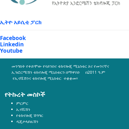
ኢትዮ አይሲቲ ፓርክ
Facebook
Linkedin
Youtube
መንግስት የቀድሞው የሳይንስና ቴክኖሎጂ ሚኒስቴር እና የመገናኛና
ኢንፎርሜሽን ቴክኖሎጂ ሚኒስቴርን በማዋሃድ በ2011 ዓ.ም
የኢኖቬሽንና ቴክኖሎጂ ሚኒስቴር ተቋቋመ፡፡
የትኩረት መስኮች
ምርምር
ኢኖቬሽን
የቴክኖሎጂ ሽግግር
ዲጂታላይዜሽን