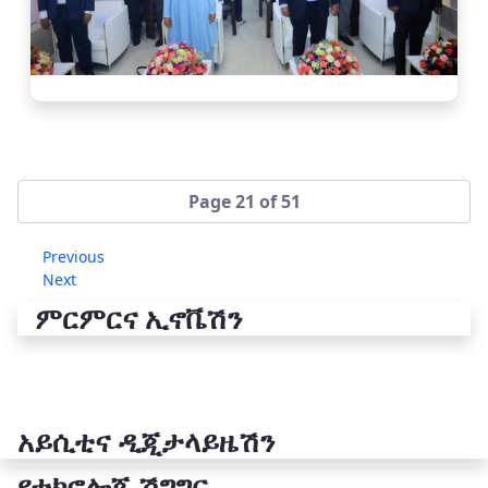
Page 21 of 51
Previous
Next
ምርምርና ኢኖቬሽን
አይሲቲና ዲጂታላይዜሽን
የቴክኖሎጂ ሽግግር