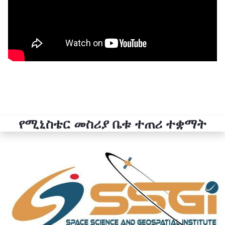
የሚኒስቴር መስሪያ ቤቱ ተጠሪ ተቋማት