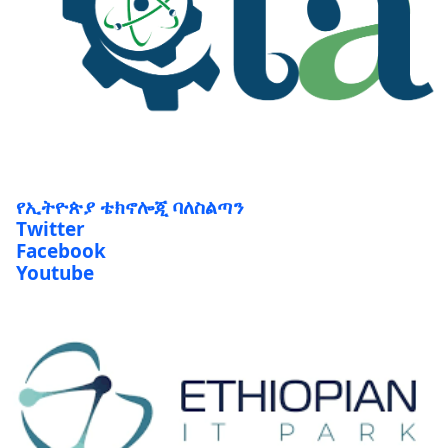
የኢትዮጵያ ቴክኖሎጂ ባለስልጣን
Twitter
Facebook
Youtube