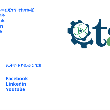
ኢመርጂንግ ቴክኖሎጂ
ዩት
ok
in
e
ኢትዮ አይሲቲ ፓርክ
Facebook
Linkedin
Youtube