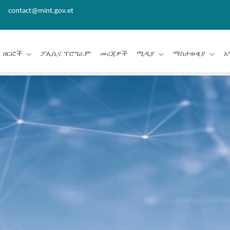
contact@mint.gov.et
ዘርፎች
ፖሊሲና ፕሮግራም
መረጃዎች
ሚዲያ
ማስታወቂያ
አ