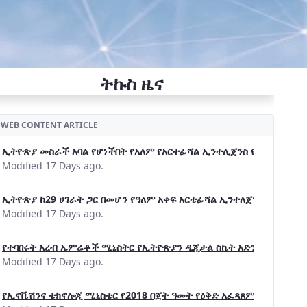
ትኩስ ዜና
WEB CONTENT ARTICLE
ኢትዮጵያ መስራች አባል የሆነችበት የአለም የአርተፊሻል ኢንተሊጀንስ የትብብር ድርጅት (Wo
Modified 17 Days ago.
ኢትዮጵያ ከ29 ሀገራት ጋር በመሆን የዓለም አቀፍ አርቴፊሻል ኢንተለጀንስ ትብብር 
Modified 17 Days ago.
የተባበሩት አረብ ኤምሬቶች ሚኒስትር የኢትዮጵያን ዲጂታል ስኬት አድንቀዋል —የኢት
Modified 17 Days ago.
የኢኖቬሽንና ቴክኖሎጂ ሚኒስቴር የ2018 በጀት ዓመት የዕቅድ አፈጻጸምና የቀጣይ አቅ