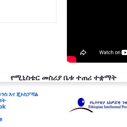
የሚኒስቴር መስሪያ ቤቱ ተጠሪ ተቋማት
ይንስ እና ጂኦስፓሻል
ዩት
ok
e