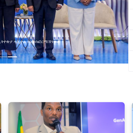
በኢትዮጵያ ዲጂታል ትራንስፎርሜሽን ጉዞ