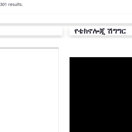
301 results.
የቴክኖሎጂ ሽግግር