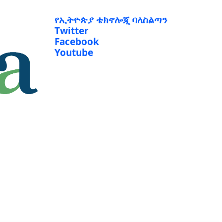
የኢትዮጵያ ቴክኖሎጂ ባለስልጣን
Twitter
Facebook
Youtube