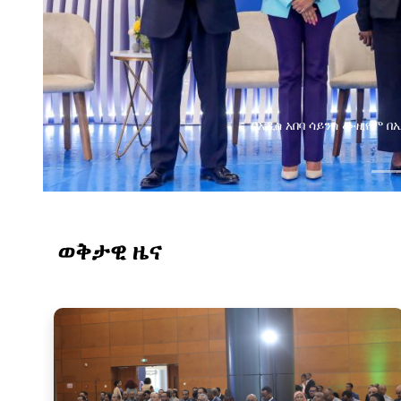
በአዲስ አበባ ሳይንስ ሙዚየም 
ወቅታዊ ዜና