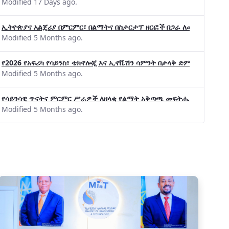
Modified 17 Days ago.
ኢትዮጵያና አልጄሪያ በምርምር፣ በልማትና በስታርታፕ ዘርፎች በጋራ ለመስራት መከሩ፡፡
Modified 5 Months ago.
የ2026 የአፍሪካ የሳይንስ፣ ቴክኖሎጂ እና ኢኖቬሽን ሳምንት በታላቅ ድምቀት ተጠናቀቀ
Modified 5 Months ago.
የሳይንሳዊ ጥናትና ምርምር ሥራዎች ለዘላቂ የልማት አቅጣጫ መፍትሔ ጠቋሚ መሆና
Modified 5 Months ago.