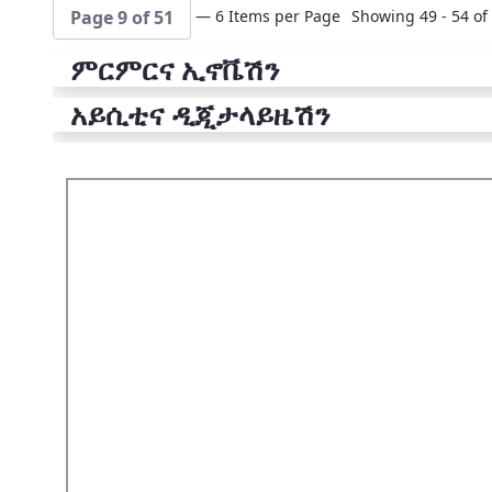
— 6 Items per Page
Showing 49 - 54 of 
Page 9 of 51
ምርምርና ኢኖቬሽን
አይሲቲና ዲጂታላይዜሽን