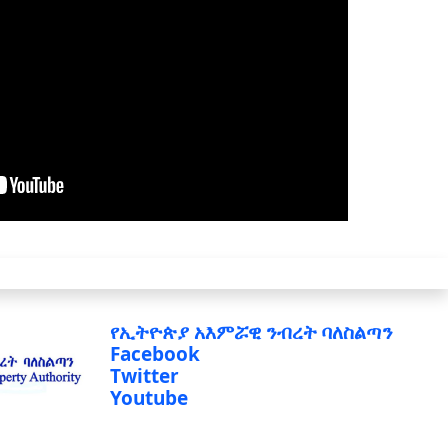
የኢትዮጵያ አእምሯዊ ንብረት ባለስልጣን
Facebook
Twitter
Youtube