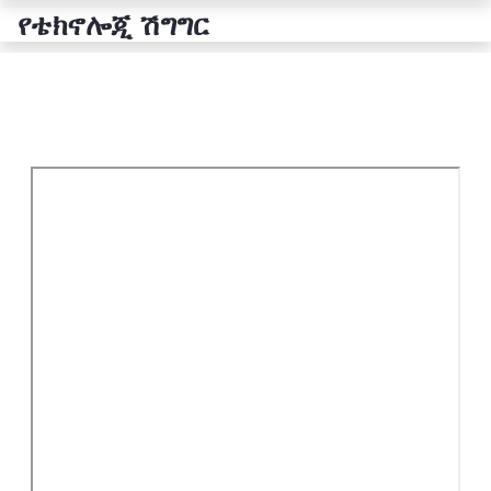
የቴክኖሎጂ ሽግግር