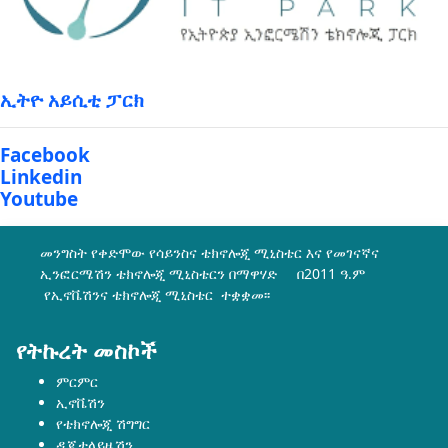
ኢትዮ አይሲቲ ፓርክ
Facebook
Linkedin
Youtube
መንግስት የቀድሞው የሳይንስና ቴክኖሎጂ ሚኒስቴር እና የመገናኛና
ኢንፎርሜሽን ቴክኖሎጂ ሚኒስቴርን በማዋሃድ በ2011 ዓ.ም
የኢኖቬሽንና ቴክኖሎጂ ሚኒስቴር ተቋቋመ፡፡
የትኩረት መስኮች
ምርምር
ኢኖቬሽን
የቴክኖሎጂ ሽግግር
ዲጂታላይዜሽን