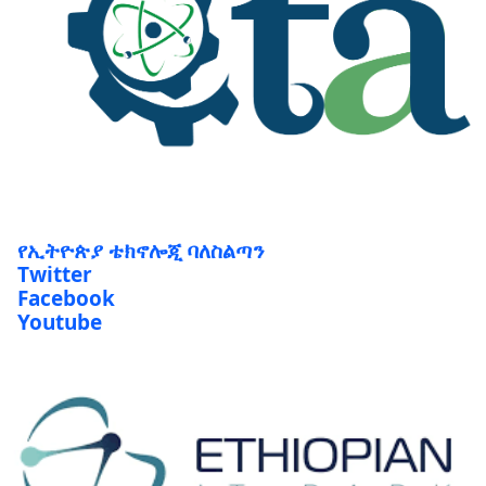
የኢትዮጵያ ቴክኖሎጂ ባለስልጣን
Twitter
Facebook
Youtube