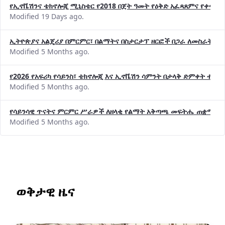
የኢኖቬሽንና ቴክኖሎጂ ሚኒስቴር የ2018 በጀት ዓመት የዕቅድ አፈጻጸምና የቀጣይ 
Modified 19 Days ago.
ኢትዮጵያና አልጄሪያ በምርምር፣ በልማትና በስታርታፕ ዘርፎች በጋራ ለመስራት መከሩ
Modified 5 Months ago.
የ2026 የአፍሪካ የሳይንስ፣ ቴክኖሎጂ እና ኢኖቬሽን ሳምንት በታላቅ ድምቀት ተጠና
Modified 5 Months ago.
የሳይንሳዊ ጥናትና ምርምር ሥራዎች ለዘላቂ የልማት አቅጣጫ መፍትሔ ጠቋሚ መ
Modified 5 Months ago.
ወቅታዊ ዜና