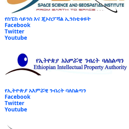
የስፔስ ሳይንስ እና ጂኦስፓሻል ኢንስቲቱዩት
Facebook
Twitter
Youtube
የኢትዮጵያ አእምሯዊ ንብረት ባለስልጣን
Facebook
Twitter
Youtube