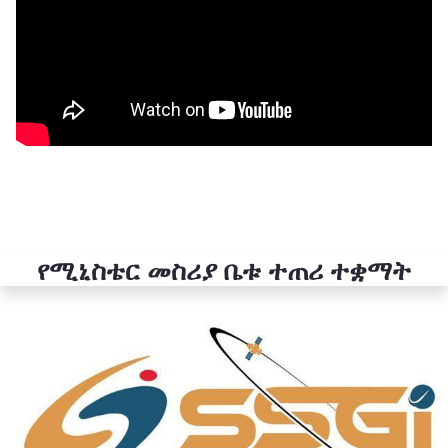
የሚኒስቴር መስሪያ ቤቱ ተጠሪ ተቋማት