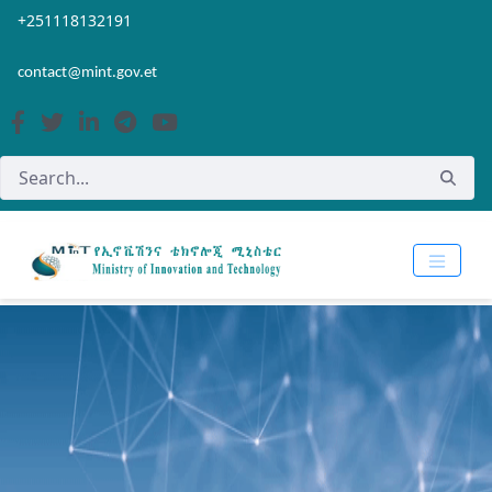
Skip to Main Content
Open Accessibility Menu
+251118132191
contact@mint.gov.et