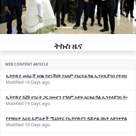
ትኩስ ዜና
WEB CONTENT ARTICLE
ኢትዮጵያ መስራች አባል የሆነችበት የአለም የአርተፊሻል ኢንተሊጀንስ የትብብር ድርጅት (
Modified 19 Days ago.
ኢትዮጵያ ከ29 ሀገራት ጋር በመሆን የዓለም አቀፍ አርቴፊሻል ኢንተለጀንስ ትብብ
Modified 19 Days ago.
የተባበሩት አረብ ኤምሬቶች ሚኒስትር የኢትዮጵያን ዲጂታል ስኬት አድንቀዋል —የ
Modified 19 Days ago.