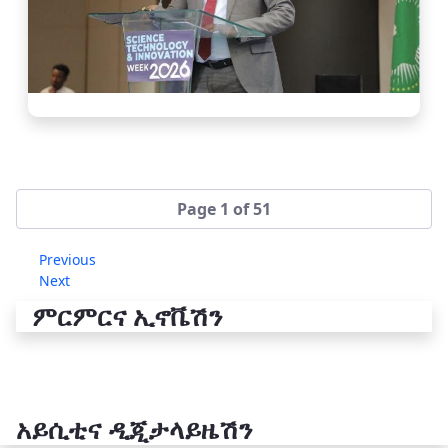
Page 1 of 51
Previous
Next
ምርምርና ኢኖቬሽን
አይሲቲና ዲጂታላይዜሽን