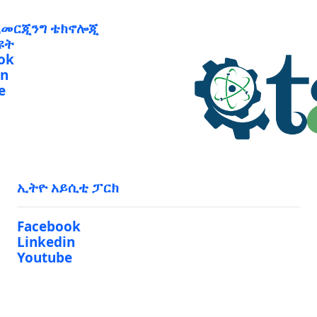
ኢመርጂንግ ቴክኖሎጂ
ዩት
ok
in
e
ኢትዮ አይሲቲ ፓርክ
Facebook
Linkedin
Youtube