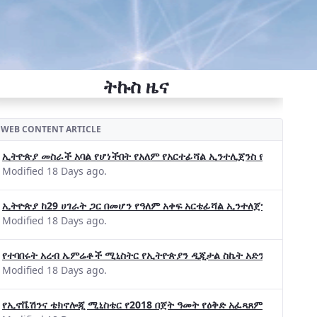
ትኩስ ዜና
WEB CONTENT ARTICLE
ኢትዮጵያ መስራች አባል የሆነችበት የአለም የአርተፊሻል ኢንተሊጀንስ የትብብር ድርጅት (Wo
Modified 18 Days ago.
ኢትዮጵያ ከ29 ሀገራት ጋር በመሆን የዓለም አቀፍ አርቴፊሻል ኢንተለጀንስ ትብብር 
Modified 18 Days ago.
የተባበሩት አረብ ኤምሬቶች ሚኒስትር የኢትዮጵያን ዲጂታል ስኬት አድንቀዋል —የኢት
Modified 18 Days ago.
የኢኖቬሽንና ቴክኖሎጂ ሚኒስቴር የ2018 በጀት ዓመት የዕቅድ አፈጻጸምና የቀጣይ አቅ