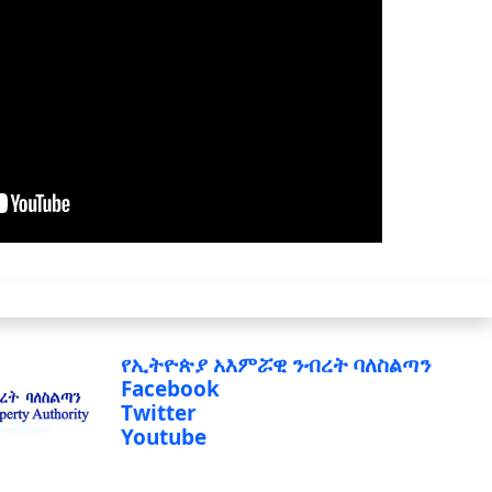
የኢትዮጵያ አእምሯዊ ንብረት ባለስልጣን
Facebook
Twitter
Youtube