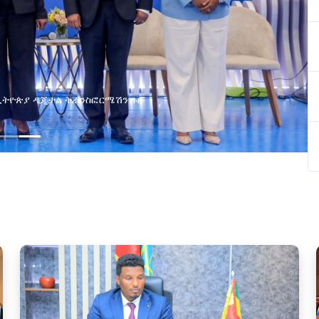
በኢትዮጵያ ዲጂታል ትራንስፎርሜሽን ጉዞ