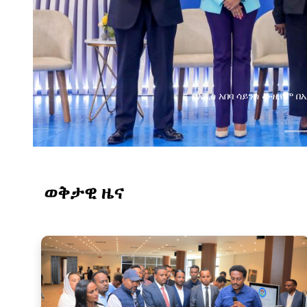
በአዲስ አበባ ሳይንስ ሙዚየም 
ወቅታዊ ዜና