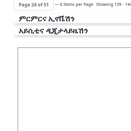
— 6 Items per Page
Showing 139 - 144
Page 24 of 51
ምርምርና ኢኖቬሽን
አይሲቲና ዲጂታላይዜሽን