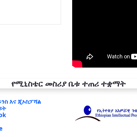
የሚኒስቴር መስሪያ ቤቱ ተጠሪ ተቋማት
ይንስ እና ጂኦስፓሻል
ዩት
ok
e