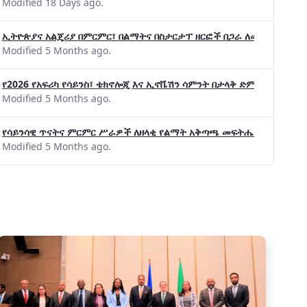
Modified 18 Days ago.
ኢትዮጵያና አልጄሪያ በምርምር፣ በልማትና በስታርታፕ ዘርፎች በጋራ ለመስራት መከሩ፡፡
Modified 5 Months ago.
የ2026 የአፍሪካ የሳይንስ፣ ቴክኖሎጂ እና ኢኖቬሽን ሳምንት በታላቅ ድምቀት ተጠናቀቀ
Modified 5 Months ago.
የሳይንሳዊ ጥናትና ምርምር ሥራዎች ለዘላቂ የልማት አቅጣጫ መፍትሔ ጠቋሚ መሆና
Modified 5 Months ago.