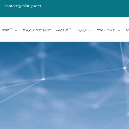
contact@mint.gov.et
ዘርፎች
ፖሊሲና ፕሮግራም
መረጃዎች
ሚዲያ
ማስታወቂያ
አ