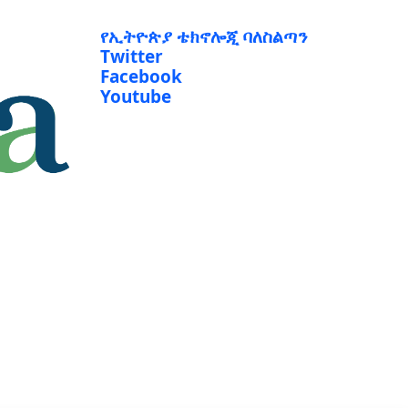
የኢትዮጵያ ቴክኖሎጂ ባለስልጣን
Twitter
Facebook
Youtube