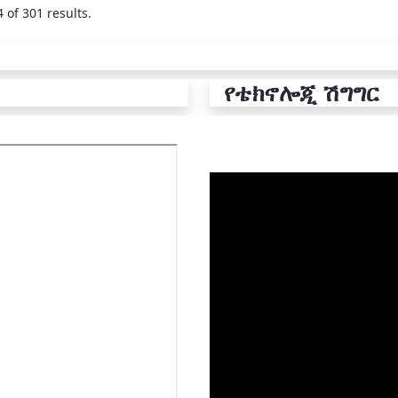
 of 301 results.
የቴክኖሎጂ ሽግግር