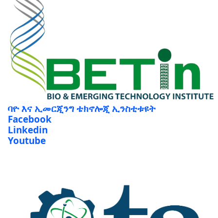
ባዮ እና ኢመርጂንግ ቴክኖሎጂ ኢንስቲቱዩት
Facebook
Linkedin
Youtube