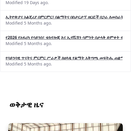
Modified 19 Days ago.
ኢትዮጵያና አልጄሪያ በምርምር፣ በልማትና በስታርታፕ ዘርፎች በጋራ ለመስራት መከሩ
Modified 5 Months ago.
የ2026 የአፍሪካ የሳይንስ፣ ቴክኖሎጂ እና ኢኖቬሽን ሳምንት በታላቅ ድምቀት ተጠና
Modified 5 Months ago.
የሳይንሳዊ ጥናትና ምርምር ሥራዎች ለዘላቂ የልማት አቅጣጫ መፍትሔ ጠቋሚ መ
Modified 5 Months ago.
ወቅታዊ ዜና