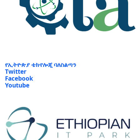
የኢትዮጵያ ቴክኖሎጂ ባለስልጣን
Twitter
Facebook
Youtube