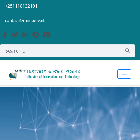
Skip to Main Content
Open Accessibility Menu
+251118132191
contact@mint.gov.et