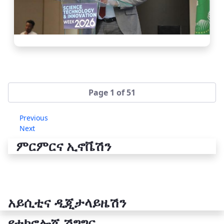
Page 1 of 51
Previous
Next
ምርምርና ኢኖቬሽን
አይሲቲና ዲጂታላይዜሽን
የቴክኖሎጂ ሽግግር