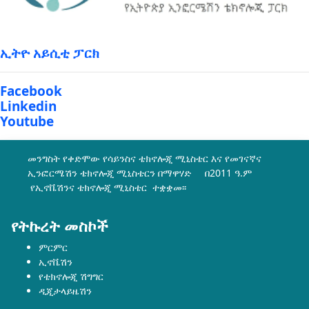
ኢትዮ አይሲቲ ፓርክ
Facebook
Linkedin
Youtube
መንግስት የቀድሞው የሳይንስና ቴክኖሎጂ ሚኒስቴር እና የመገናኛና
ኢንፎርሜሽን ቴክኖሎጂ ሚኒስቴርን በማዋሃድ በ2011 ዓ.ም
የኢኖቬሽንና ቴክኖሎጂ ሚኒስቴር ተቋቋመ፡፡
የትኩረት መስኮች
ምርምር
ኢኖቬሽን
የቴክኖሎጂ ሽግግር
ዲጂታላይዜሽን