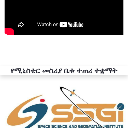
የሚኒስቴር መስሪያ ቤቱ ተጠሪ ተቋማት