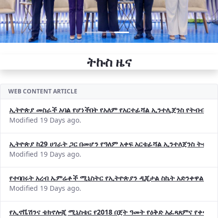
ትኩስ ዜና
WEB CONTENT ARTICLE
ኢትዮጵያ መስራች አባል የሆነችበት የአለም የአርተፊሻል ኢንተሊጀንስ የትብብር ድርጅት (
Modified 19 Days ago.
ኢትዮጵያ ከ29 ሀገራት ጋር በመሆን የዓለም አቀፍ አርቴፊሻል ኢንተለጀንስ ትብብ
Modified 19 Days ago.
የተባበሩት አረብ ኤምሬቶች ሚኒስትር የኢትዮጵያን ዲጂታል ስኬት አድንቀዋል —የ
Modified 19 Days ago.
የኢኖቬሽንና ቴክኖሎጂ ሚኒስቴር የ2018 በጀት ዓመት የዕቅድ አፈጻጸምና የቀጣይ 