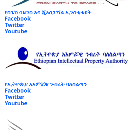
የስፔስ ሳይንስ እና ጂኦስፓሻል ኢንስቲቱዩት
Facebook
Twitter
Youtube
የኢትዮጵያ አእምሯዊ ንብረት ባለስልጣን
Facebook
Twitter
Youtube