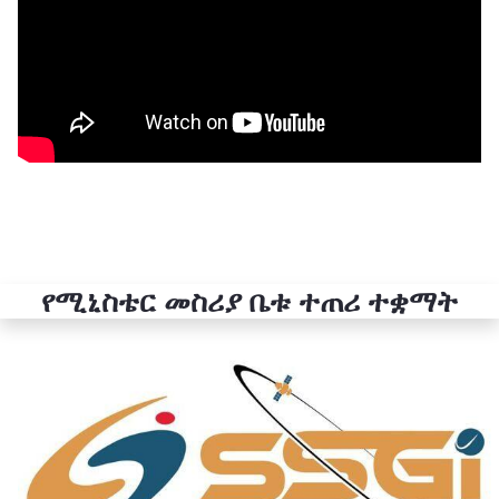
የሚኒስቴር መስሪያ ቤቱ ተጠሪ ተቋማት