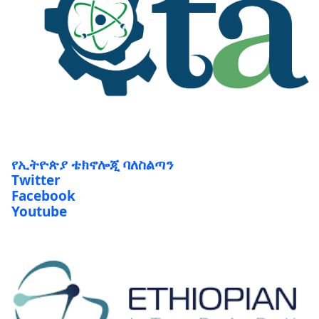
የኢትዮጵያ ቴክኖሎጂ ባለስልጣን
Twitter
Facebook
Youtube