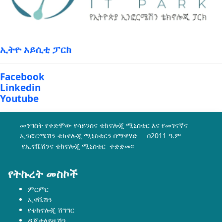
ኢትዮ አይሲቲ ፓርክ
Facebook
Linkedin
Youtube
መንግስት የቀድሞው የሳይንስና ቴክኖሎጂ ሚኒስቴር እና የመገናኛና
ኢንፎርሜሽን ቴክኖሎጂ ሚኒስቴርን በማዋሃድ በ2011 ዓ.ም
የኢኖቬሽንና ቴክኖሎጂ ሚኒስቴር ተቋቋመ፡፡
የትኩረት መስኮች
ምርምር
ኢኖቬሽን
የቴክኖሎጂ ሽግግር
ዲጂታላይዜሽን