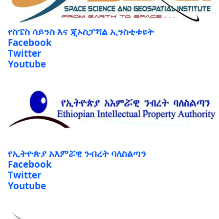
የስፔስ ሳይንስ እና ጂኦስፓሻል ኢንስቲቱዩት
Facebook
Twitter
Youtube
የኢትዮጵያ አእምሯዊ ንብረት ባለስልጣን
Facebook
Twitter
Youtube