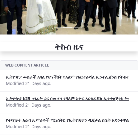
ትኩስ ዜና
WEB CONTENT ARTICLE
ኢትዮጵያ መስራች አባል የሆነችበት የአለም የአርተፊሻል ኢንተሊጀንስ የትብብር ድርጅት (
Modified 21 Days ago.
ኢትዮጵያ ከ29 ሀገራት ጋር በመሆን የዓለም አቀፍ አርቴፊሻል ኢንተለጀንስ ትብብ
Modified 21 Days ago.
የተባበሩት አረብ ኤምሬቶች ሚኒስትር የኢትዮጵያን ዲጂታል ስኬት አድንቀዋል —የ
Modified 21 Days ago.