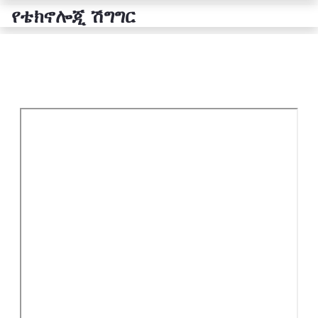
የቴክኖሎጂ ሽግግር