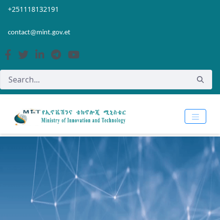
Skip to Main Content
Open Accessibility Menu
+251118132191
contact@mint.gov.et