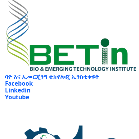
ባዮ እና ኢመርጂንግ ቴክኖሎጂ ኢንስቲቱዩት
Facebook
Linkedin
Youtube