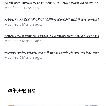
የኢኖቬሽንና ቴክኖሎጂ ሚኒስቴር የ2018 በጀት ዓመት የዕቅድ አፈጻጸምና የቀጣይ 
Modified 21 Days ago.
ኢትዮጵያና አልጄሪያ በምርምር፣ በልማትና በስታርታፕ ዘርፎች በጋራ ለመስራት መከሩ
Modified 5 Months ago.
የ2026 የአፍሪካ የሳይንስ፣ ቴክኖሎጂ እና ኢኖቬሽን ሳምንት በታላቅ ድምቀት ተጠና
Modified 5 Months ago.
የሳይንሳዊ ጥናትና ምርምር ሥራዎች ለዘላቂ የልማት አቅጣጫ መፍትሔ ጠቋሚ መ
Modified 5 Months ago.
ወቅታዊ ዜና