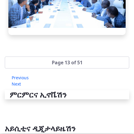
Page 13 of 51
Previous
Next
ምርምርና ኢኖቬሽን
አይሲቲና ዲጂታላይዜሽን