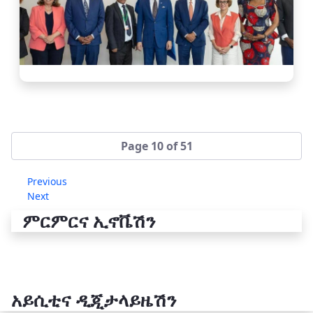
Page 10 of 51
Previous
Next
ምርምርና ኢኖቬሽን
አይሲቲና ዲጂታላይዜሽን