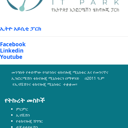
ኢትዮ አይሲቲ ፓርክ
Facebook
Linkedin
Youtube
መንግስት የቀድሞው የሳይንስና ቴክኖሎጂ ሚኒስቴር እና የመገናኛና
ኢንፎርሜሽን ቴክኖሎጂ ሚኒስቴርን በማዋሃድ በ2011 ዓ.ም
የኢኖቬሽንና ቴክኖሎጂ ሚኒስቴር ተቋቋመ፡፡
የትኩረት መስኮች
ምርምር
ኢኖቬሽን
የቴክኖሎጂ ሽግግር
ዲጂታላይዜሽን