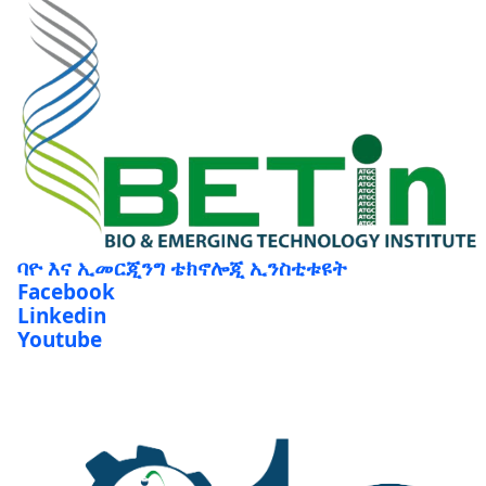
ባዮ እና ኢመርጂንግ ቴክኖሎጂ ኢንስቲቱዩት
Facebook
Linkedin
Youtube