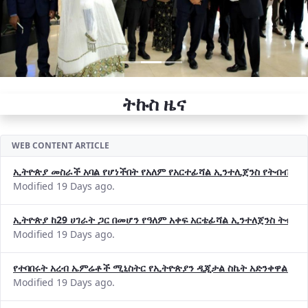
ትኩስ ዜና
WEB CONTENT ARTICLE
ኢትዮጵያ መስራች አባል የሆነችበት የአለም የአርተፊሻል ኢንተሊጀንስ የትብብር ድርጅት (
Modified 19 Days ago.
ኢትዮጵያ ከ29 ሀገራት ጋር በመሆን የዓለም አቀፍ አርቴፊሻል ኢንተለጀንስ ትብብ
Modified 19 Days ago.
የተባበሩት አረብ ኤምሬቶች ሚኒስትር የኢትዮጵያን ዲጂታል ስኬት አድንቀዋል —የ
Modified 19 Days ago.