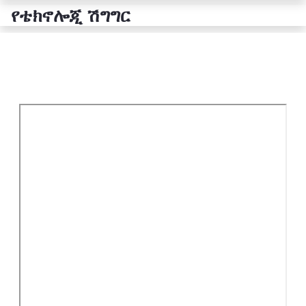
የቴክኖሎጂ ሽግግር