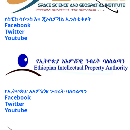
የስፔስ ሳይንስ እና ጂኦስፓሻል ኢንስቲቱዩት
Facebook
Twitter
Youtube
የኢትዮጵያ አእምሯዊ ንብረት ባለስልጣን
Facebook
Twitter
Youtube