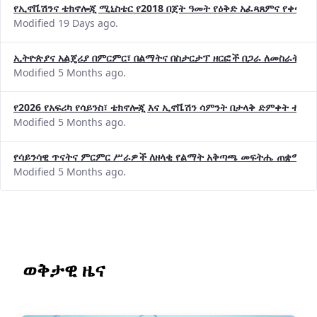
የኢኖቬሽንና ቴክኖሎጂ ሚኒስቴር የ2018 በጀት ዓመት የዕቅድ አፈጻጸምና የቀጣይ 
Modified 19 Days ago.
ኢትዮጵያና አልጄሪያ በምርምር፣ በልማትና በስታርታፕ ዘርፎች በጋራ ለመስራት መከሩ
Modified 5 Months ago.
የ2026 የአፍሪካ የሳይንስ፣ ቴክኖሎጂ እና ኢኖቬሽን ሳምንት በታላቅ ድምቀት ተጠና
Modified 5 Months ago.
የሳይንሳዊ ጥናትና ምርምር ሥራዎች ለዘላቂ የልማት አቅጣጫ መፍትሔ ጠቋሚ መ
Modified 5 Months ago.
ወቅታዊ ዜና