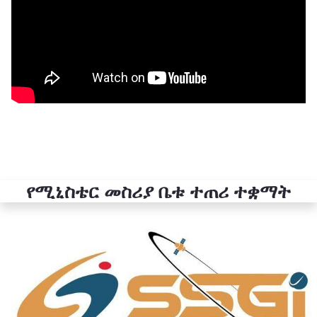
የሚኒስቴር መስሪያ ቤቱ ተጠሪ ተቋማት