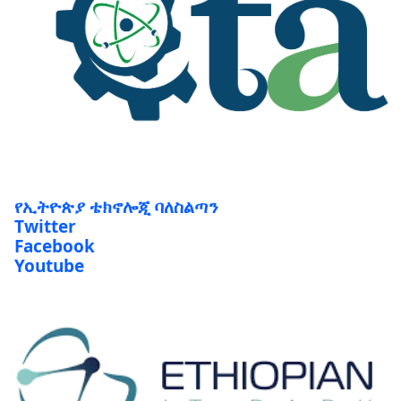
የኢትዮጵያ ቴክኖሎጂ ባለስልጣን
Twitter
Facebook
Youtube