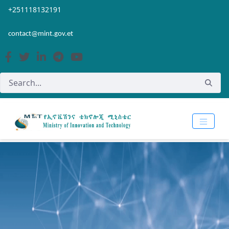
Skip to Main Content
Open Accessibility Menu
+251118132191
contact@mint.gov.et