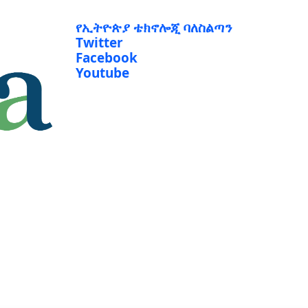
የኢትዮጵያ ቴክኖሎጂ ባለስልጣን
Twitter
Facebook
Youtube