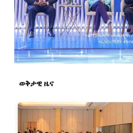
ወቅታዊ ዜና