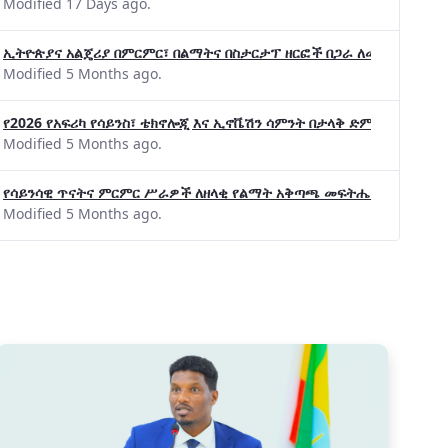
Modified 17 Days ago.
ኢትዮጵያና አልጄሪያ በምርምር፣ በልማትና በስታርታፕ ዘርፎች በጋራ ለመስራት መከሩ፡፡
Modified 5 Months ago.
የ2026 የአፍሪካ የሳይንስ፣ ቴክኖሎጂ እና ኢኖቬሽን ሳምንት በታላቅ ድምቀት ተጠናቀቀ
Modified 5 Months ago.
የሳይንሳዊ ጥናትና ምርምር ሥራዎች ለዘላቂ የልማት አቅጣጫ መፍትሔ ጠቋሚ መሆና
Modified 5 Months ago.