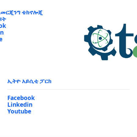
ኢመርጂንግ ቴክኖሎጂ
ዩት
ok
in
e
ኢትዮ አይሲቲ ፓርክ
Facebook
Linkedin
Youtube