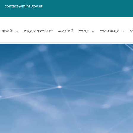
contact@mint.gov.et
ዘርፎች
ፖሊሲና ፕሮግራም
መረጃዎች
ሚዲያ
ማስታወቂያ
አ