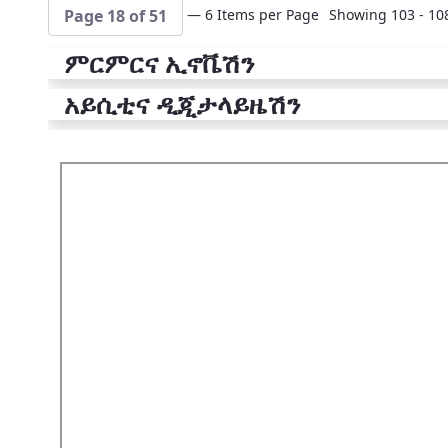
— 6 Items per Page
Showing 103 - 108
Page 18 of 51
ምርምርና ኢኖቬሽን
አይሲቲና ዲጂታላይዜሽን