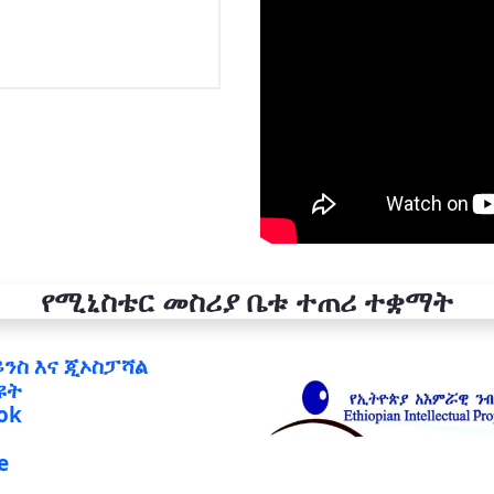
የሚኒስቴር መስሪያ ቤቱ ተጠሪ ተቋማት
ይንስ እና ጂኦስፓሻል
ዩት
ok
e