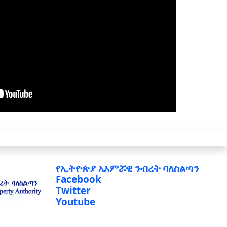
የኢትዮጵያ አእምሯዊ ንብረት ባለስልጣን
Facebook
Twitter
Youtube