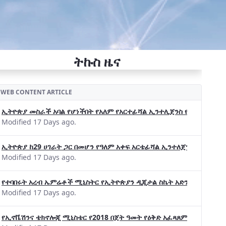
ትኩስ ዜና
WEB CONTENT ARTICLE
ኢትዮጵያ መስራች አባል የሆነችበት የአለም የአርተፊሻል ኢንተሊጀንስ የትብብር ድርጅት (Wo
Modified 17 Days ago.
ኢትዮጵያ ከ29 ሀገራት ጋር በመሆን የዓለም አቀፍ አርቴፊሻል ኢንተለጀንስ ትብብር 
Modified 17 Days ago.
የተባበሩት አረብ ኤምሬቶች ሚኒስትር የኢትዮጵያን ዲጂታል ስኬት አድንቀዋል —የኢት
Modified 17 Days ago.
የኢኖቬሽንና ቴክኖሎጂ ሚኒስቴር የ2018 በጀት ዓመት የዕቅድ አፈጻጸምና የቀጣይ አቅ