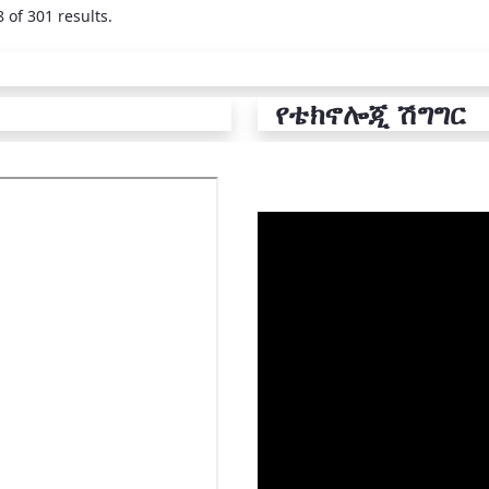
 of 301 results.
የቴክኖሎጂ ሽግግር