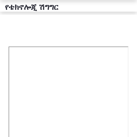
የቴክኖሎጂ ሽግግር