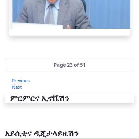
Page 23 of 51
Previous
Next
ምርምርና ኢኖቬሽን
አይሲቲና ዲጂታላይዜሽን