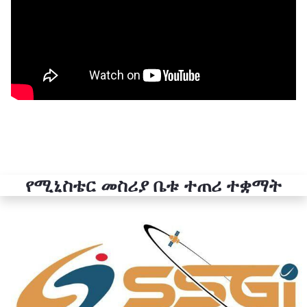
የሚኒስቴር መስሪያ ቤቱ ተጠሪ ተቋማት