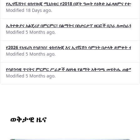
የኢኖቬሽንና ቴክኖሎጂ ሚኒስቴር የ2018 በጀት ዓመት የዕቅድ አፈጻጸምና የቀጣይ 
Modified 18 Days ago.
ኢትዮጵያና አልጄሪያ በምርምር፣ በልማትና በስታርታፕ ዘርፎች በጋራ ለመስራት መከሩ
Modified 5 Months ago.
የ2026 የአፍሪካ የሳይንስ፣ ቴክኖሎጂ እና ኢኖቬሽን ሳምንት በታላቅ ድምቀት ተጠና
Modified 5 Months ago.
የሳይንሳዊ ጥናትና ምርምር ሥራዎች ለዘላቂ የልማት አቅጣጫ መፍትሔ ጠቋሚ መ
Modified 5 Months ago.
ወቅታዊ ዜና