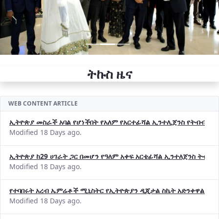
ትኩስ ዜና
WEB CONTENT ARTICLE
ኢትዮጵያ መስራች አባል የሆነችበት የአለም የአርተፊሻል ኢንተሊጀንስ የትብብር ድርጅት (
Modified 18 Days ago.
ኢትዮጵያ ከ29 ሀገራት ጋር በመሆን የዓለም አቀፍ አርቴፊሻል ኢንተለጀንስ ትብብ
Modified 18 Days ago.
የተባበሩት አረብ ኤምሬቶች ሚኒስትር የኢትዮጵያን ዲጂታል ስኬት አድንቀዋል —የ
Modified 18 Days ago.