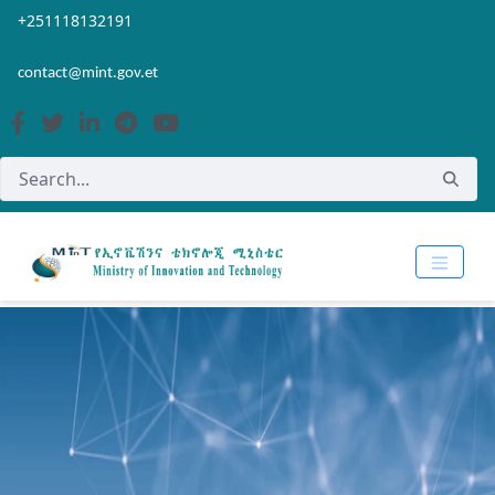
Skip to Main Content
Open Accessibility Menu
+251118132191
contact@mint.gov.et