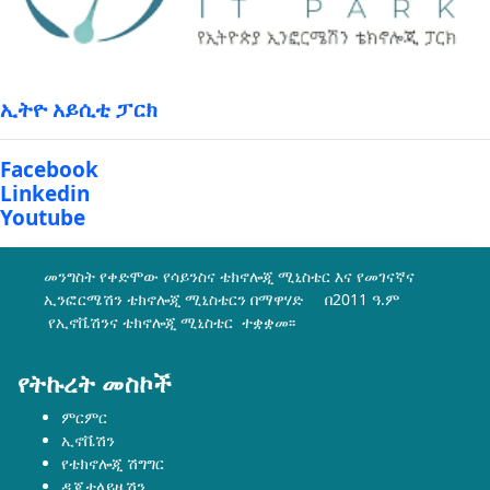
ኢትዮ አይሲቲ ፓርክ
Facebook
Linkedin
Youtube
መንግስት የቀድሞው የሳይንስና ቴክኖሎጂ ሚኒስቴር እና የመገናኛና
ኢንፎርሜሽን ቴክኖሎጂ ሚኒስቴርን በማዋሃድ በ2011 ዓ.ም
የኢኖቬሽንና ቴክኖሎጂ ሚኒስቴር ተቋቋመ፡፡
የትኩረት መስኮች
ምርምር
ኢኖቬሽን
የቴክኖሎጂ ሽግግር
ዲጂታላይዜሽን