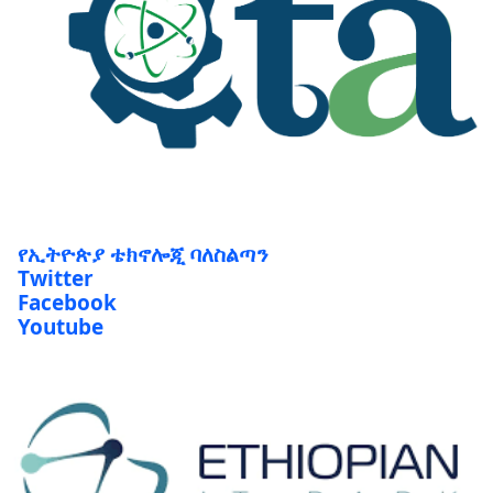
የኢትዮጵያ ቴክኖሎጂ ባለስልጣን
Twitter
Facebook
Youtube