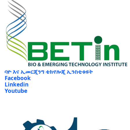
ባዮ እና ኢመርጂንግ ቴክኖሎጂ ኢንስቲቱዩት
Facebook
Linkedin
Youtube