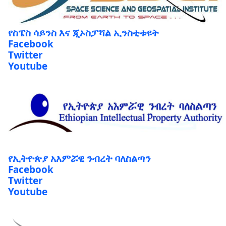
የስፔስ ሳይንስ እና ጂኦስፓሻል ኢንስቲቱዩት
Facebook
Twitter
Youtube
የኢትዮጵያ አእምሯዊ ንብረት ባለስልጣን
Facebook
Twitter
Youtube