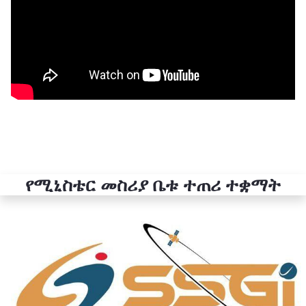
የሚኒስቴር መስሪያ ቤቱ ተጠሪ ተቋማት