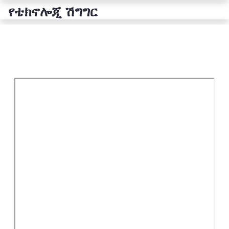
የቴክኖሎጂ ሽግግር