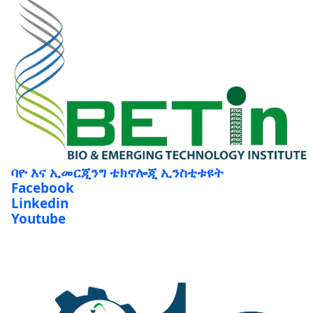
ባዮ እና ኢመርጂንግ ቴክኖሎጂ ኢንስቲቱዩት
Facebook
Linkedin
Youtube