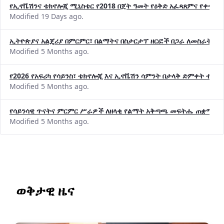
የኢኖቬሽንና ቴክኖሎጂ ሚኒስቴር የ2018 በጀት ዓመት የዕቅድ አፈጻጸምና የቀጣይ 
Modified 19 Days ago.
ኢትዮጵያና አልጄሪያ በምርምር፣ በልማትና በስታርታፕ ዘርፎች በጋራ ለመስራት መከሩ
Modified 5 Months ago.
የ2026 የአፍሪካ የሳይንስ፣ ቴክኖሎጂ እና ኢኖቬሽን ሳምንት በታላቅ ድምቀት ተጠና
Modified 5 Months ago.
የሳይንሳዊ ጥናትና ምርምር ሥራዎች ለዘላቂ የልማት አቅጣጫ መፍትሔ ጠቋሚ መ
Modified 5 Months ago.
ወቅታዊ ዜና