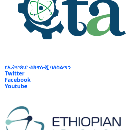
የኢትዮጵያ ቴክኖሎጂ ባለስልጣን
Twitter
Facebook
Youtube