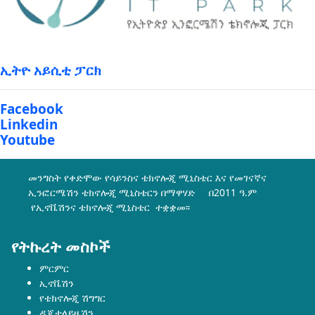
ኢትዮ አይሲቲ ፓርክ
Facebook
Linkedin
Youtube
መንግስት የቀድሞው የሳይንስና ቴክኖሎጂ ሚኒስቴር እና የመገናኛና
ኢንፎርሜሽን ቴክኖሎጂ ሚኒስቴርን በማዋሃድ በ2011 ዓ.ም
የኢኖቬሽንና ቴክኖሎጂ ሚኒስቴር ተቋቋመ፡፡
የትኩረት መስኮች
ምርምር
ኢኖቬሽን
የቴክኖሎጂ ሽግግር
ዲጂታላይዜሽን