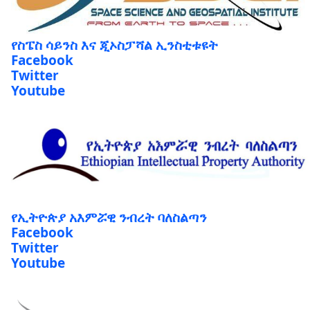
የስፔስ ሳይንስ እና ጂኦስፓሻል ኢንስቲቱዩት
Facebook
Twitter
Youtube
የኢትዮጵያ አእምሯዊ ንብረት ባለስልጣን
Facebook
Twitter
Youtube