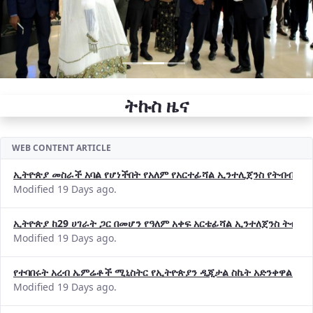
ትኩስ ዜና
WEB CONTENT ARTICLE
ኢትዮጵያ መስራች አባል የሆነችበት የአለም የአርተፊሻል ኢንተሊጀንስ የትብብር ድርጅት (
Modified 19 Days ago.
ኢትዮጵያ ከ29 ሀገራት ጋር በመሆን የዓለም አቀፍ አርቴፊሻል ኢንተለጀንስ ትብብ
Modified 19 Days ago.
የተባበሩት አረብ ኤምሬቶች ሚኒስትር የኢትዮጵያን ዲጂታል ስኬት አድንቀዋል —የ
Modified 19 Days ago.