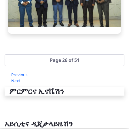
Page 26 of 51
Previous
Next
ምርምርና ኢኖቬሽን
አይሲቲና ዲጂታላይዜሽን