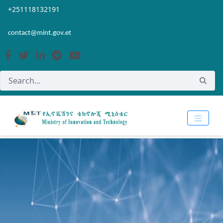
Skip to Main Content
Open Accessibility Menu
+251118132191
contact@mint.gov.et