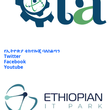
የኢትዮጵያ ቴክኖሎጂ ባለስልጣን
Twitter
Facebook
Youtube