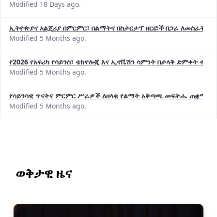
Modified 18 Days ago.
ኢትዮጵያና አልጄሪያ በምርምር፣ በልማትና በስታርታፕ ዘርፎች በጋራ ለመስራት መከሩ
Modified 5 Months ago.
የ2026 የአፍሪካ የሳይንስ፣ ቴክኖሎጂ እና ኢኖቬሽን ሳምንት በታላቅ ድምቀት ተጠና
Modified 5 Months ago.
የሳይንሳዊ ጥናትና ምርምር ሥራዎች ለዘላቂ የልማት አቅጣጫ መፍትሔ ጠቋሚ መ
Modified 5 Months ago.
ወቅታዊ ዜና