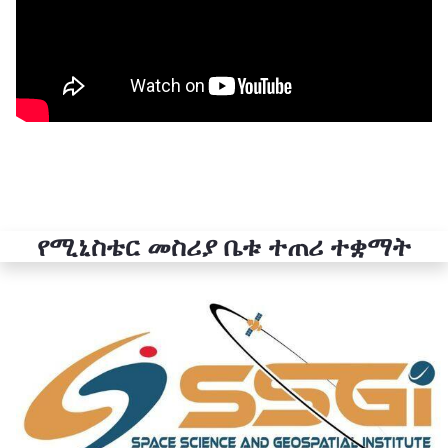
የሚኒስቴር መስሪያ ቤቱ ተጠሪ ተቋማት