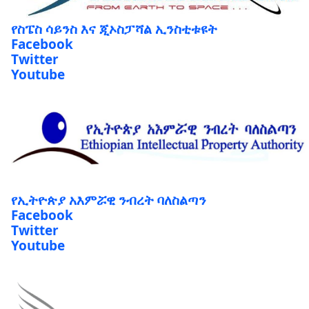
የስፔስ ሳይንስ እና ጂኦስፓሻል ኢንስቲቱዩት
Facebook
Twitter
Youtube
የኢትዮጵያ አእምሯዊ ንብረት ባለስልጣን
Facebook
Twitter
Youtube