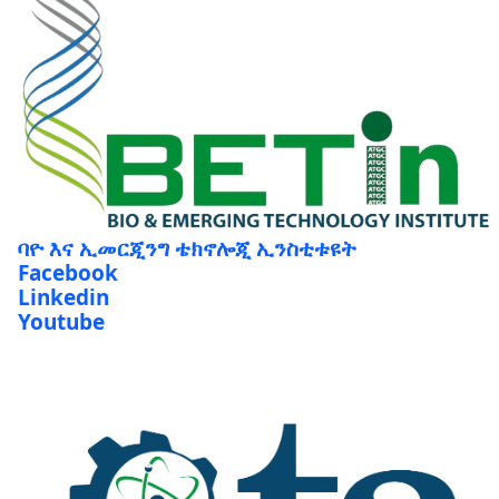
ባዮ እና ኢመርጂንግ ቴክኖሎጂ ኢንስቲቱዩት
Facebook
Linkedin
Youtube