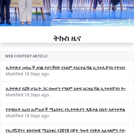
ትኩስ ዜና
WEB CONTENT ARTICLE
ኢትዮጵያ መስራች አባል የሆነችበት የአለም የአርተፊሻል ኢንተሊጀንስ የትብብር ድርጅት (
Modified 18 Days ago.
ኢትዮጵያ ከ29 ሀገራት ጋር በመሆን የዓለም አቀፍ አርቴፊሻል ኢንተለጀንስ ትብብ
Modified 18 Days ago.
የተባበሩት አረብ ኤምሬቶች ሚኒስትር የኢትዮጵያን ዲጂታል ስኬት አድንቀዋል —የ
Modified 18 Days ago.
የኢኖቬሽንና ቴክኖሎጂ ሚኒስቴር የ2018 በጀት ዓመት የዕቅድ አፈጻጸምና የቀጣይ 