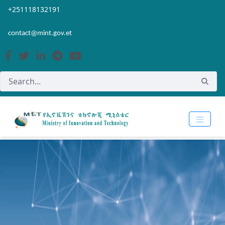
Skip to Main Content
Open Accessibility Menu
+251118132191
contact@mint.gov.et