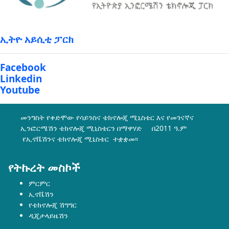
ኢትዮ አይሲቲ ፓርክ
Facebook
Linkedin
Youtube
መንግስት የቀድሞው የሳይንስና ቴክኖሎጂ ሚኒስቴር እና የመገናኛና
ኢንፎርሜሽን ቴክኖሎጂ ሚኒስቴርን በማዋሃድ በ2011 ዓ.ም
የኢኖቬሽንና ቴክኖሎጂ ሚኒስቴር ተቋቋመ፡፡
የትኩረት መስኮች
ምርምር
ኢኖቬሽን
የቴክኖሎጂ ሽግግር
ዲጂታላይዜሽን