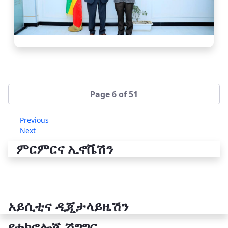
Page 6 of 51
Previous
Next
ምርምርና ኢኖቬሽን
አይሲቲና ዲጂታላይዜሽን
የቴክኖሎጂ ሽግግር