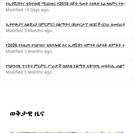
የኢኖቬሽንና ቴክኖሎጂ ሚኒስቴር የ2018 በጀት ዓመት የዕቅድ አፈጻጸምና የቀጣይ 
Modified 19 Days ago.
ኢትዮጵያና አልጄሪያ በምርምር፣ በልማትና በስታርታፕ ዘርፎች በጋራ ለመስራት መከሩ
Modified 5 Months ago.
የ2026 የአፍሪካ የሳይንስ፣ ቴክኖሎጂ እና ኢኖቬሽን ሳምንት በታላቅ ድምቀት ተጠና
Modified 5 Months ago.
የሳይንሳዊ ጥናትና ምርምር ሥራዎች ለዘላቂ የልማት አቅጣጫ መፍትሔ ጠቋሚ መ
Modified 5 Months ago.
ወቅታዊ ዜና