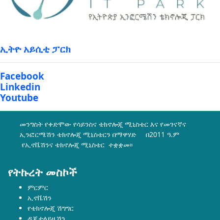
ኢትዮ አይሲቲ ፓርክ
Facebook
Linkedin
Youtube
መንግስት የቀድሞው የሳይንስና ቴክኖሎጂ ሚኒስቴር እና የመገናኛና
ኢንፎርሜሽን ቴክኖሎጂ ሚኒስቴርን በማዋሃድ በ2011 ዓ.ም
የኢኖቬሽንና ቴክኖሎጂ ሚኒስቴር ተቋቋመ፡፡
የትኩረት መስኮች
ምርምር
ኢኖቬሽን
የቴክኖሎጂ ሽግግር
ዲጂታላይዜሽን