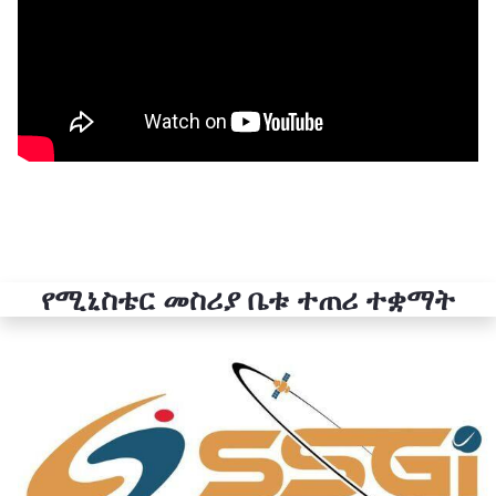
የሚኒስቴር መስሪያ ቤቱ ተጠሪ ተቋማት