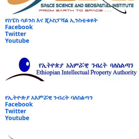
የስፔስ ሳይንስ እና ጂኦስፓሻል ኢንስቲቱዩት
Facebook
Twitter
Youtube
የኢትዮጵያ አእምሯዊ ንብረት ባለስልጣን
Facebook
Twitter
Youtube