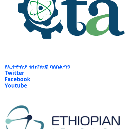
የኢትዮጵያ ቴክኖሎጂ ባለስልጣን
Twitter
Facebook
Youtube