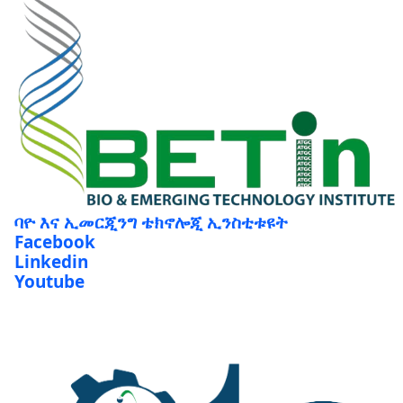
ባዮ እና ኢመርጂንግ ቴክኖሎጂ ኢንስቲቱዩት
Facebook
Linkedin
Youtube