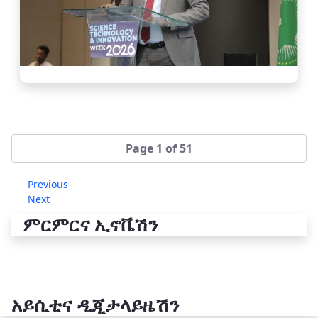
Page 1 of 51
Previous
Next
ምርምርና ኢኖቬሽን
አይሲቲና ዲጂታላይዜሽን