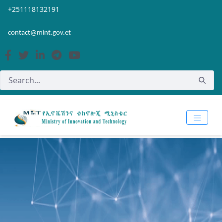
Skip to Main Content
Open Accessibility Menu
+251118132191
contact@mint.gov.et