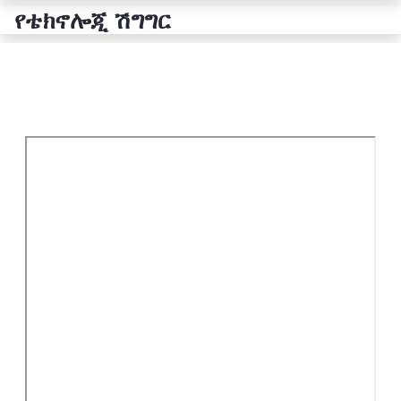
የቴክኖሎጂ ሽግግር