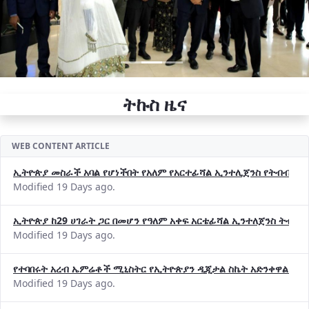
ትኩስ ዜና
WEB CONTENT ARTICLE
ኢትዮጵያ መስራች አባል የሆነችበት የአለም የአርተፊሻል ኢንተሊጀንስ የትብብር ድርጅት (
Modified 19 Days ago.
ኢትዮጵያ ከ29 ሀገራት ጋር በመሆን የዓለም አቀፍ አርቴፊሻል ኢንተለጀንስ ትብብ
Modified 19 Days ago.
የተባበሩት አረብ ኤምሬቶች ሚኒስትር የኢትዮጵያን ዲጂታል ስኬት አድንቀዋል —የ
Modified 19 Days ago.