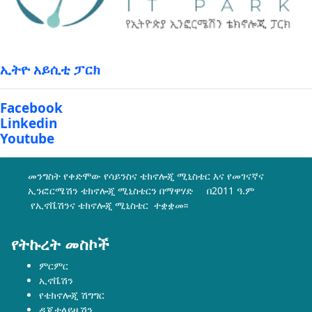
ኢትዮ አይሲቲ ፓርክ
Facebook
Linkedin
Youtube
መንግስት የቀድሞው የሳይንስና ቴክኖሎጂ ሚኒስቴር እና የመገናኛና
ኢንፎርሜሽን ቴክኖሎጂ ሚኒስቴርን በማዋሃድ በ2011 ዓ.ም
የኢኖቬሽንና ቴክኖሎጂ ሚኒስቴር ተቋቋመ፡፡
የትኩረት መስኮች
ምርምር
ኢኖቬሽን
የቴክኖሎጂ ሽግግር
ዲጂታላይዜሽን