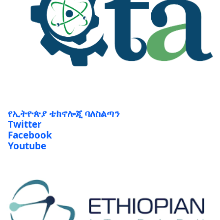
የኢትዮጵያ ቴክኖሎጂ ባለስልጣን
Twitter
Facebook
Youtube