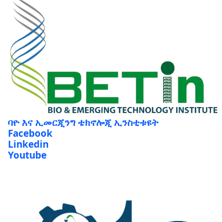
ባዮ እና ኢመርጂንግ ቴክኖሎጂ ኢንስቲቱዩት
Facebook
Linkedin
Youtube