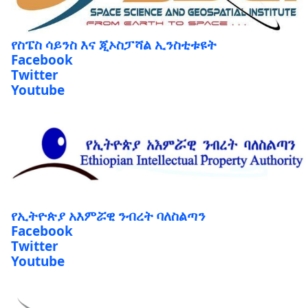
የስፔስ ሳይንስ እና ጂኦስፓሻል ኢንስቲቱዩት
Facebook
Twitter
Youtube
የኢትዮጵያ አእምሯዊ ንብረት ባለስልጣን
Facebook
Twitter
Youtube