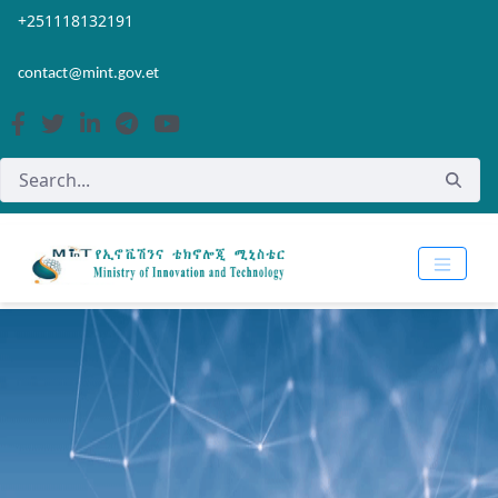
Skip to Main Content
Open Accessibility Menu
+251118132191
contact@mint.gov.et