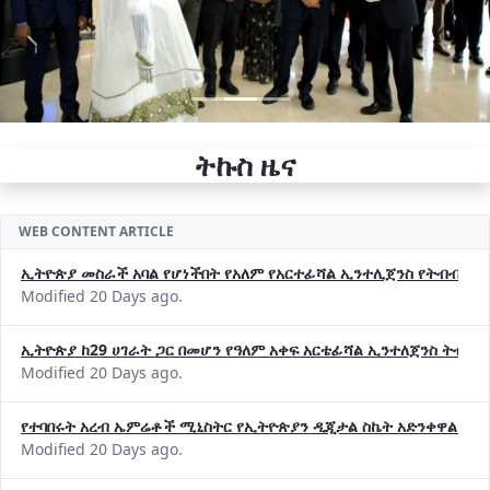
ትኩስ ዜና
WEB CONTENT ARTICLE
ኢትዮጵያ መስራች አባል የሆነችበት የአለም የአርተፊሻል ኢንተሊጀንስ የትብብር ድርጅት (
Modified 20 Days ago.
ኢትዮጵያ ከ29 ሀገራት ጋር በመሆን የዓለም አቀፍ አርቴፊሻል ኢንተለጀንስ ትብብ
Modified 20 Days ago.
የተባበሩት አረብ ኤምሬቶች ሚኒስትር የኢትዮጵያን ዲጂታል ስኬት አድንቀዋል —የ
Modified 20 Days ago.