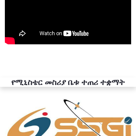
የሚኒስቴር መስሪያ ቤቱ ተጠሪ ተቋማት