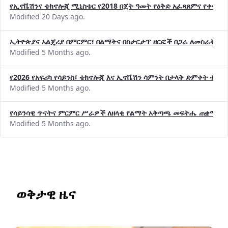
የኢኖቬሽንና ቴክኖሎጂ ሚኒስቴር የ2018 በጀት ዓመት የዕቅድ አፈጻጸምና የቀጣይ 
Modified 20 Days ago.
ኢትዮጵያና አልጄሪያ በምርምር፣ በልማትና በስታርታፕ ዘርፎች በጋራ ለመስራት መከሩ
Modified 5 Months ago.
የ2026 የአፍሪካ የሳይንስ፣ ቴክኖሎጂ እና ኢኖቬሽን ሳምንት በታላቅ ድምቀት ተጠና
Modified 5 Months ago.
የሳይንሳዊ ጥናትና ምርምር ሥራዎች ለዘላቂ የልማት አቅጣጫ መፍትሔ ጠቋሚ መ
Modified 5 Months ago.
ወቅታዊ ዜና