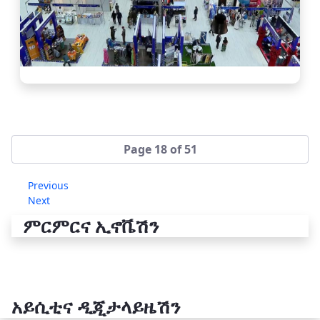
Page 18 of 51
Previous
Next
ምርምርና ኢኖቬሽን
አይሲቲና ዲጂታላይዜሽን