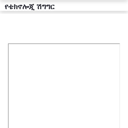
የቴክኖሎጂ ሽግግር