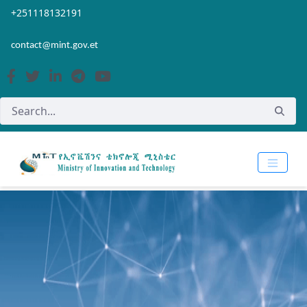
Skip to Main Content
Open Accessibility Menu
+251118132191
contact@mint.gov.et