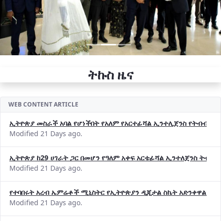
ትኩስ ዜና
WEB CONTENT ARTICLE
ኢትዮጵያ መስራች አባል የሆነችበት የአለም የአርተፊሻል ኢንተሊጀንስ የትብብር ድርጅት (
Modified 21 Days ago.
ኢትዮጵያ ከ29 ሀገራት ጋር በመሆን የዓለም አቀፍ አርቴፊሻል ኢንተለጀንስ ትብብ
Modified 21 Days ago.
የተባበሩት አረብ ኤምሬቶች ሚኒስትር የኢትዮጵያን ዲጂታል ስኬት አድንቀዋል —የ
Modified 21 Days ago.