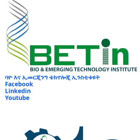
ባዮ እና ኢመርጂንግ ቴክኖሎጂ ኢንስቲቱዩት
Facebook
Linkedin
Youtube