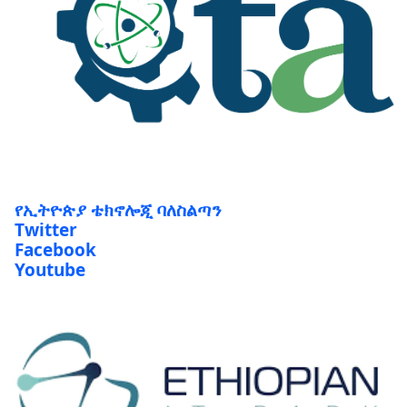
የኢትዮጵያ ቴክኖሎጂ ባለስልጣን
Twitter
Facebook
Youtube