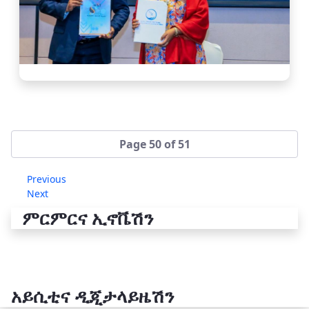
Page 50 of 51
Previous
Next
ምርምርና ኢኖቬሽን
አይሲቲና ዲጂታላይዜሽን