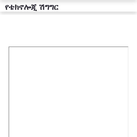
የቴክኖሎጂ ሽግግር