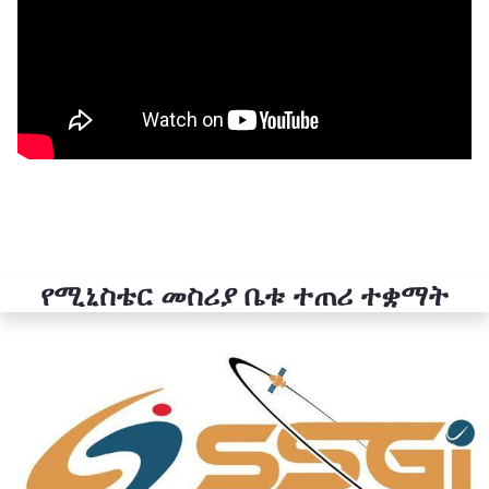
የሚኒስቴር መስሪያ ቤቱ ተጠሪ ተቋማት