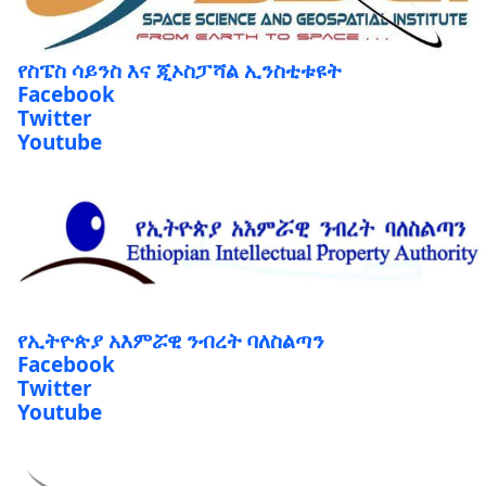
የስፔስ ሳይንስ እና ጂኦስፓሻል ኢንስቲቱዩት
Facebook
Twitter
Youtube
የኢትዮጵያ አእምሯዊ ንብረት ባለስልጣን
Facebook
Twitter
Youtube