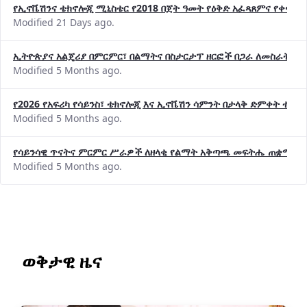
የኢኖቬሽንና ቴክኖሎጂ ሚኒስቴር የ2018 በጀት ዓመት የዕቅድ አፈጻጸምና የቀጣይ 
Modified 21 Days ago.
ኢትዮጵያና አልጄሪያ በምርምር፣ በልማትና በስታርታፕ ዘርፎች በጋራ ለመስራት መከሩ
Modified 5 Months ago.
የ2026 የአፍሪካ የሳይንስ፣ ቴክኖሎጂ እና ኢኖቬሽን ሳምንት በታላቅ ድምቀት ተጠና
Modified 5 Months ago.
የሳይንሳዊ ጥናትና ምርምር ሥራዎች ለዘላቂ የልማት አቅጣጫ መፍትሔ ጠቋሚ መ
Modified 5 Months ago.
ወቅታዊ ዜና