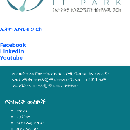
ኢትዮ አይሲቲ ፓርክ
Facebook
Linkedin
Youtube
መንግስት የቀድሞው የሳይንስና ቴክኖሎጂ ሚኒስቴር እና የመገናኛና
ኢንፎርሜሽን ቴክኖሎጂ ሚኒስቴርን በማዋሃድ በ2011 ዓ.ም
የኢኖቬሽንና ቴክኖሎጂ ሚኒስቴር ተቋቋመ፡፡
የትኩረት መስኮች
ምርምር
ኢኖቬሽን
የቴክኖሎጂ ሽግግር
ዲጂታላይዜሽን