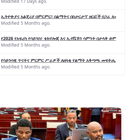
Modified 17 Days ago.
ኢትዮጵያና አልጄሪያ በምርምር፣ በልማትና በስታርታፕ ዘርፎች በጋራ ለመስራት መከሩ፡፡
Modified 5 Months ago.
የ2026 የአፍሪካ የሳይንስ፣ ቴክኖሎጂ እና ኢኖቬሽን ሳምንት በታላቅ ድምቀት ተጠናቀቀ
Modified 5 Months ago.
የሳይንሳዊ ጥናትና ምርምር ሥራዎች ለዘላቂ የልማት አቅጣጫ መፍትሔ ጠቋሚ መሆና
Modified 5 Months ago.