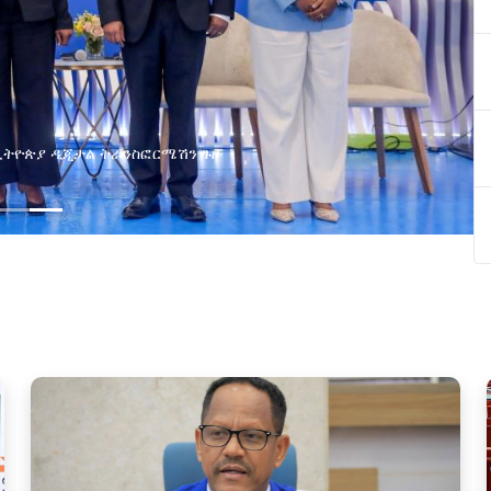
ያዘ የኢኖቬሽን፣የዲጅታል ኢኮኖሚ እና
ጂ የጋራ ግብረሃይል ተቋቋመ