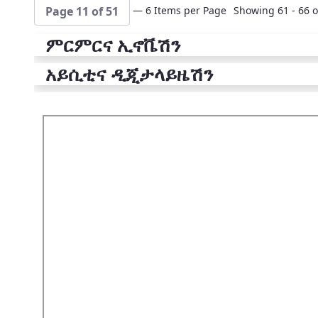
— 6 Items per Page
Showing 61 - 66 o
Page 11 of 51
ምርምርና ኢኖቬሽን
አይሲቲና ዲጂታላይዜሽን