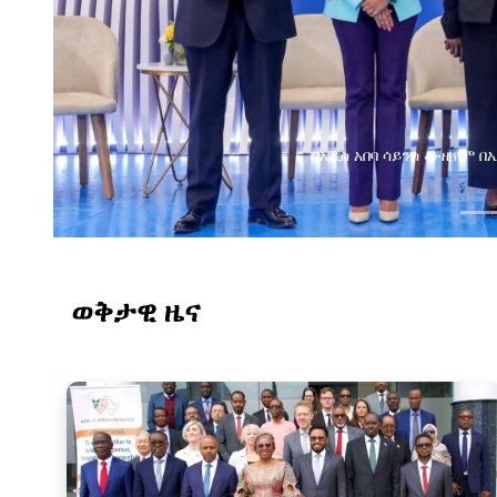
የልማት አጋሮች በአባልነት የየ
የኢንፎርሜሽን ቴክኖሎ
ወቅታዊ ዜና