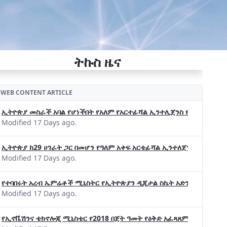
ትኩስ ዜና
WEB CONTENT ARTICLE
ኢትዮጵያ መስራች አባል የሆነችበት የአለም የአርተፊሻል ኢንተሊጀንስ የትብብር ድርጅት (Wo
Modified 17 Days ago.
ኢትዮጵያ ከ29 ሀገራት ጋር በመሆን የዓለም አቀፍ አርቴፊሻል ኢንተለጀንስ ትብብር 
Modified 17 Days ago.
የተባበሩት አረብ ኤምሬቶች ሚኒስትር የኢትዮጵያን ዲጂታል ስኬት አድንቀዋል —የኢት
Modified 17 Days ago.
የኢኖቬሽንና ቴክኖሎጂ ሚኒስቴር የ2018 በጀት ዓመት የዕቅድ አፈጻጸምና የቀጣይ አቅ