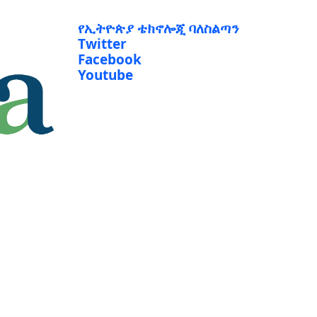
የኢትዮጵያ ቴክኖሎጂ ባለስልጣን
Twitter
Facebook
Youtube