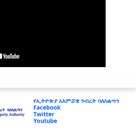
የኢትዮጵያ አእምሯዊ ንብረት ባለስልጣን
Facebook
Twitter
Youtube