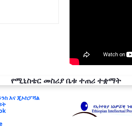
የሚኒስቴር መስሪያ ቤቱ ተጠሪ ተቋማት
ይንስ እና ጂኦስፓሻል
ዩት
ok
e