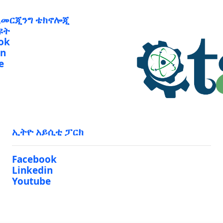
ኢመርጂንግ ቴክኖሎጂ
ዩት
ok
in
e
ኢትዮ አይሲቲ ፓርክ
Facebook
Linkedin
Youtube