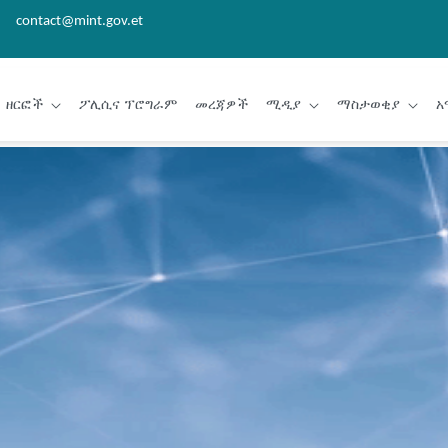
contact@mint.gov.et
ዘርፎች
ፖሊሲና ፕሮግራም
መረጃዎች
ሚዲያ
ማስታወቂያ
አ