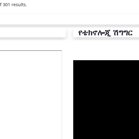
f 301 results.
የቴክኖሎጂ ሽግግር