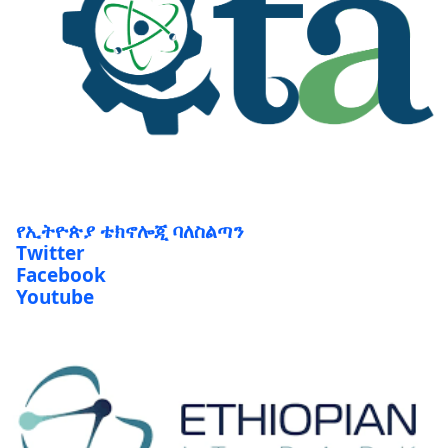
የኢትዮጵያ ቴክኖሎጂ ባለስልጣን
Twitter
Facebook
Youtube