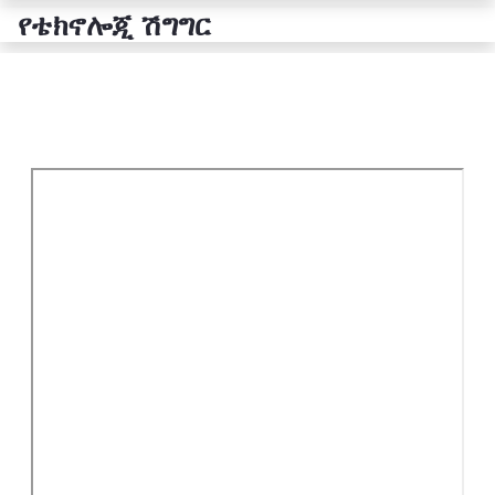
የቴክኖሎጂ ሽግግር