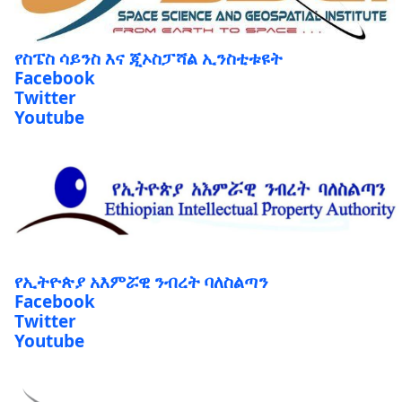
የስፔስ ሳይንስ እና ጂኦስፓሻል ኢንስቲቱዩት
Facebook
Twitter
Youtube
የኢትዮጵያ አእምሯዊ ንብረት ባለስልጣን
Facebook
Twitter
Youtube