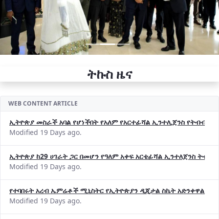
ትኩስ ዜና
WEB CONTENT ARTICLE
ኢትዮጵያ መስራች አባል የሆነችበት የአለም የአርተፊሻል ኢንተሊጀንስ የትብብር ድርጅት (
Modified 19 Days ago.
ኢትዮጵያ ከ29 ሀገራት ጋር በመሆን የዓለም አቀፍ አርቴፊሻል ኢንተለጀንስ ትብብ
Modified 19 Days ago.
የተባበሩት አረብ ኤምሬቶች ሚኒስትር የኢትዮጵያን ዲጂታል ስኬት አድንቀዋል —የ
Modified 19 Days ago.