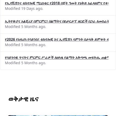
የኢኖቬሽንና ቴክኖሎጂ ሚኒስቴር የ2018 በጀት ዓመት የዕቅድ አፈጻጸምና የቀጣይ 
Modified 19 Days ago.
ኢትዮጵያና አልጄሪያ በምርምር፣ በልማትና በስታርታፕ ዘርፎች በጋራ ለመስራት መከሩ
Modified 5 Months ago.
የ2026 የአፍሪካ የሳይንስ፣ ቴክኖሎጂ እና ኢኖቬሽን ሳምንት በታላቅ ድምቀት ተጠና
Modified 5 Months ago.
የሳይንሳዊ ጥናትና ምርምር ሥራዎች ለዘላቂ የልማት አቅጣጫ መፍትሔ ጠቋሚ መ
Modified 5 Months ago.
ወቅታዊ ዜና