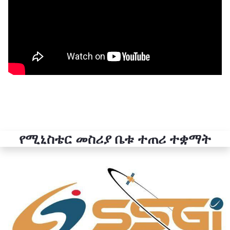
የሚኒስቴር መስሪያ ቤቱ ተጠሪ ተቋማት