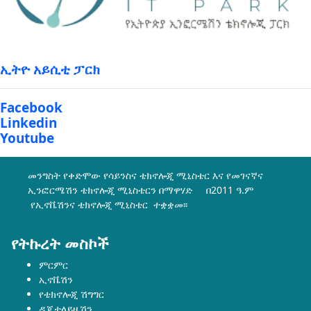
ኢትዮ አይሲቲ ፓርክ
Facebook
Linkedin
Youtube
መንግስት የቀድሞው የሳይንስና ቴክኖሎጂ ሚኒስቴር እና የመገናኛና
ኢንፎርሜሽን ቴክኖሎጂ ሚኒስቴርን በማዋሃድ በ2011 ዓ.ም
የኢኖቬሽንና ቴክኖሎጂ ሚኒስቴር ተቋቋመ፡፡
የትኩረት መስኮች
ምርምር
ኢኖቬሽን
የቴክኖሎጂ ሽግግር
ዲጂታላይዜሽን