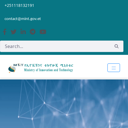
Skip to Main Content
Open Accessibility Menu
+251118132191
contact@mint.gov.et