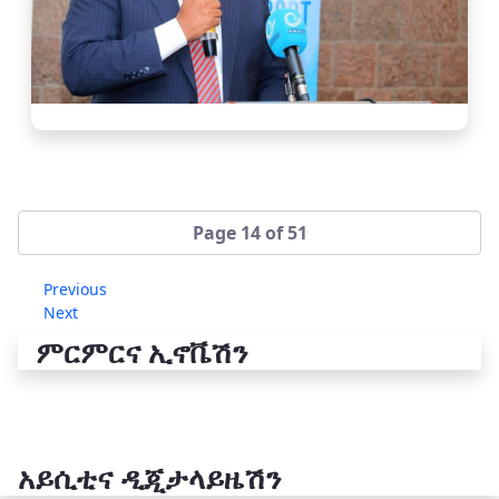
Page 14 of 51
Previous
Next
ምርምርና ኢኖቬሽን
አይሲቲና ዲጂታላይዜሽን