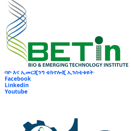
ባዮ እና ኢመርጂንግ ቴክኖሎጂ ኢንስቲቱዩት
Facebook
Linkedin
Youtube