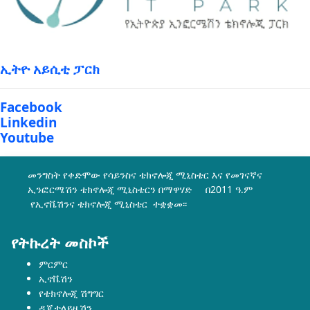
ኢትዮ አይሲቲ ፓርክ
Facebook
Linkedin
Youtube
መንግስት የቀድሞው የሳይንስና ቴክኖሎጂ ሚኒስቴር እና የመገናኛና
ኢንፎርሜሽን ቴክኖሎጂ ሚኒስቴርን በማዋሃድ በ2011 ዓ.ም
የኢኖቬሽንና ቴክኖሎጂ ሚኒስቴር ተቋቋመ፡፡
የትኩረት መስኮች
ምርምር
ኢኖቬሽን
የቴክኖሎጂ ሽግግር
ዲጂታላይዜሽን