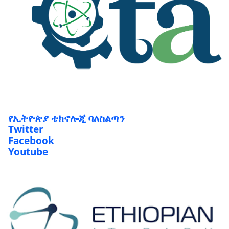
የኢትዮጵያ ቴክኖሎጂ ባለስልጣን
Twitter
Facebook
Youtube