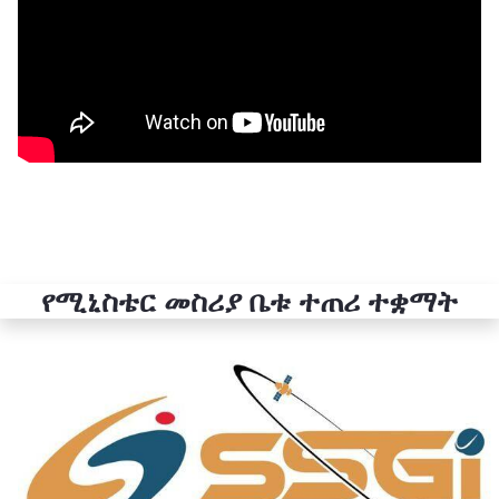
የሚኒስቴር መስሪያ ቤቱ ተጠሪ ተቋማት