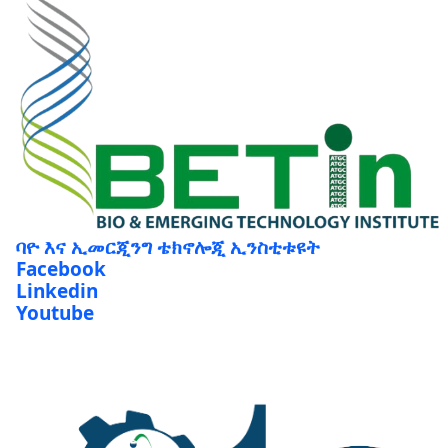
ባዮ እና ኢመርጂንግ ቴክኖሎጂ ኢንስቲቱዩት
Facebook
Linkedin
Youtube