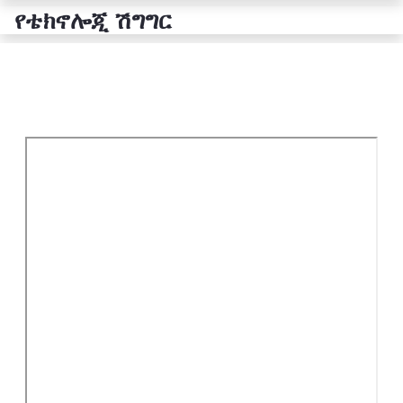
የቴክኖሎጂ ሽግግር