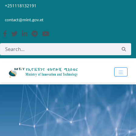
Skip to Main Content
Open Accessibility Menu
+251118132191
contact@mint.gov.et