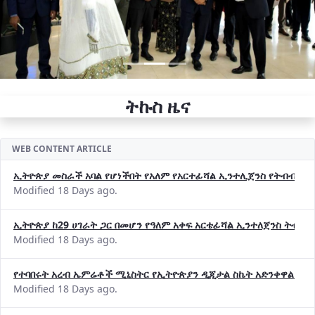
ትኩስ ዜና
WEB CONTENT ARTICLE
ኢትዮጵያ መስራች አባል የሆነችበት የአለም የአርተፊሻል ኢንተሊጀንስ የትብብር ድርጅት (
Modified 18 Days ago.
ኢትዮጵያ ከ29 ሀገራት ጋር በመሆን የዓለም አቀፍ አርቴፊሻል ኢንተለጀንስ ትብብ
Modified 18 Days ago.
የተባበሩት አረብ ኤምሬቶች ሚኒስትር የኢትዮጵያን ዲጂታል ስኬት አድንቀዋል —የ
Modified 18 Days ago.