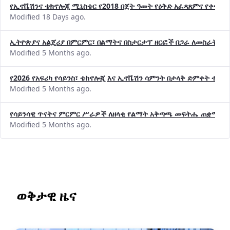
የኢኖቬሽንና ቴክኖሎጂ ሚኒስቴር የ2018 በጀት ዓመት የዕቅድ አፈጻጸምና የቀጣይ 
Modified 18 Days ago.
ኢትዮጵያና አልጄሪያ በምርምር፣ በልማትና በስታርታፕ ዘርፎች በጋራ ለመስራት መከሩ
Modified 5 Months ago.
የ2026 የአፍሪካ የሳይንስ፣ ቴክኖሎጂ እና ኢኖቬሽን ሳምንት በታላቅ ድምቀት ተጠና
Modified 5 Months ago.
የሳይንሳዊ ጥናትና ምርምር ሥራዎች ለዘላቂ የልማት አቅጣጫ መፍትሔ ጠቋሚ መ
Modified 5 Months ago.
ወቅታዊ ዜና