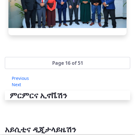
Page 16 of 51
Previous
Next
ምርምርና ኢኖቬሽን
አይሲቲና ዲጂታላይዜሽን