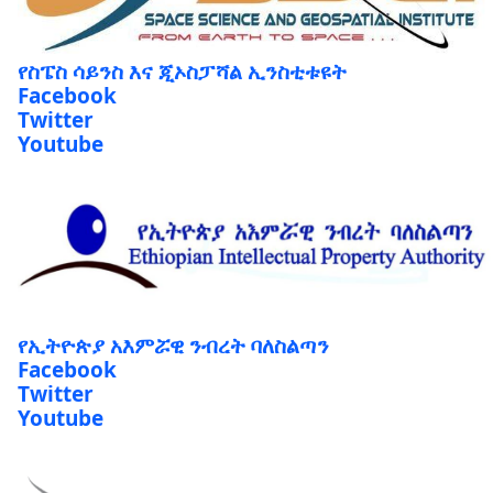
የስፔስ ሳይንስ እና ጂኦስፓሻል ኢንስቲቱዩት
Facebook
Twitter
Youtube
የኢትዮጵያ አእምሯዊ ንብረት ባለስልጣን
Facebook
Twitter
Youtube