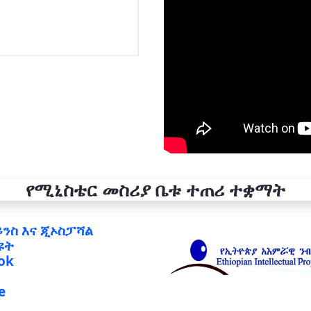
የሚኒስቴር መስሪያ ቤቱ ተጠሪ ተቋማት
ይንስ እና ጂኦስፓሻል
ዩት
ok
e