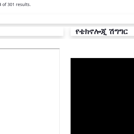
 of 301 results.
የቴክኖሎጂ ሽግግር