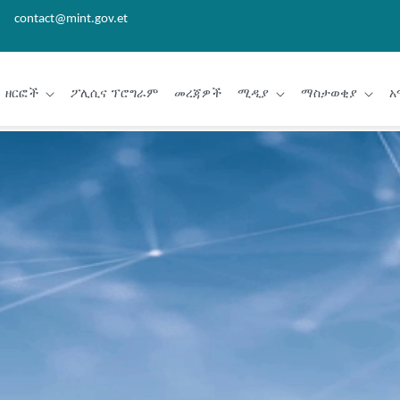
contact@mint.gov.et
ዘርፎች
ፖሊሲና ፕሮግራም
መረጃዎች
ሚዲያ
ማስታወቂያ
አ