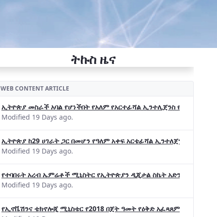
ትኩስ ዜና
WEB CONTENT ARTICLE
ኢትዮጵያ መስራች አባል የሆነችበት የአለም የአርተፊሻል ኢንተሊጀንስ የትብብር ድርጅት (Wo
Modified 19 Days ago.
ኢትዮጵያ ከ29 ሀገራት ጋር በመሆን የዓለም አቀፍ አርቴፊሻል ኢንተለጀንስ ትብብር 
Modified 19 Days ago.
የተባበሩት አረብ ኤምሬቶች ሚኒስትር የኢትዮጵያን ዲጂታል ስኬት አድንቀዋል —የኢት
Modified 19 Days ago.
የኢኖቬሽንና ቴክኖሎጂ ሚኒስቴር የ2018 በጀት ዓመት የዕቅድ አፈጻጸምና የቀጣይ አቅ