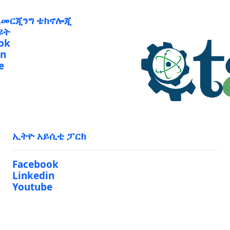
ኢመርጂንግ ቴክኖሎጂ
ዩት
ok
in
e
ኢትዮ አይሲቲ ፓርክ
Facebook
Linkedin
Youtube