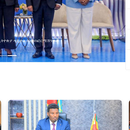
በኢትዮጵያ ዲጂታል ትራንስፎርሜሽን ጉዞ