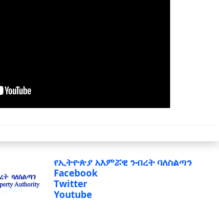
የኢትዮጵያ አእምሯዊ ንብረት ባለስልጣን
Facebook
Twitter
Youtube