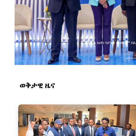
በአዲስ አበባ ሳይንስ ሙዚየም 
ወቅታዊ ዜና