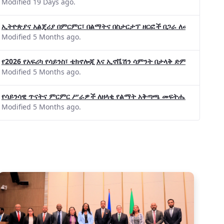
Modified 19 Days ago.
ኢትዮጵያና አልጄሪያ በምርምር፣ በልማትና በስታርታፕ ዘርፎች በጋራ ለመስራት መከሩ፡፡
Modified 5 Months ago.
የ2026 የአፍሪካ የሳይንስ፣ ቴክኖሎጂ እና ኢኖቬሽን ሳምንት በታላቅ ድምቀት ተጠናቀቀ
Modified 5 Months ago.
የሳይንሳዊ ጥናትና ምርምር ሥራዎች ለዘላቂ የልማት አቅጣጫ መፍትሔ ጠቋሚ መሆና
Modified 5 Months ago.