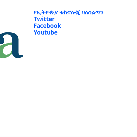
የኢትዮጵያ ቴክኖሎጂ ባለስልጣን
Twitter
Facebook
Youtube