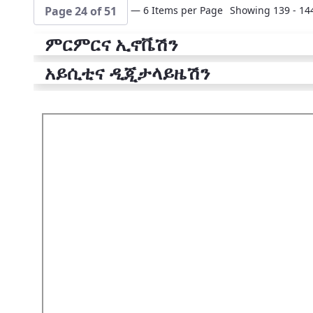
— 6 Items per Page
Showing 139 - 144
Page 24 of 51
ምርምርና ኢኖቬሽን
አይሲቲና ዲጂታላይዜሽን