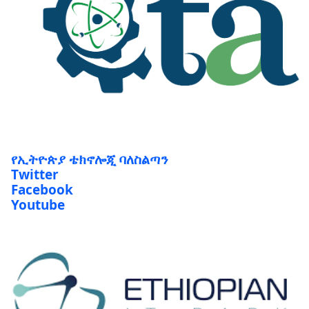
የኢትዮጵያ ቴክኖሎጂ ባለስልጣን
Twitter
Facebook
Youtube