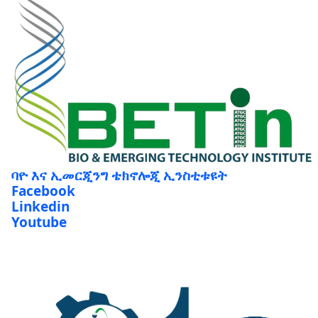
ባዮ እና ኢመርጂንግ ቴክኖሎጂ ኢንስቲቱዩት
Facebook
Linkedin
Youtube