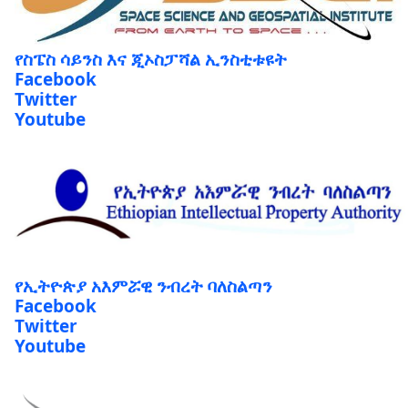
የስፔስ ሳይንስ እና ጂኦስፓሻል ኢንስቲቱዩት
Facebook
Twitter
Youtube
የኢትዮጵያ አእምሯዊ ንብረት ባለስልጣን
Facebook
Twitter
Youtube