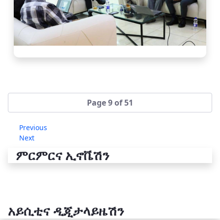
Page 9 of 51
Previous
Next
ምርምርና ኢኖቬሽን
አይሲቲና ዲጂታላይዜሽን