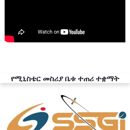
የሚኒስቴር መስሪያ ቤቱ ተጠሪ ተቋማት