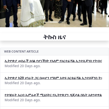
ትኩስ ዜና
WEB CONTENT ARTICLE
ኢትዮጵያ መስራች አባል የሆነችበት የአለም የአርተፊሻል ኢንተሊጀንስ የትብብር ድርጅት (
Modified 20 Days ago.
ኢትዮጵያ ከ29 ሀገራት ጋር በመሆን የዓለም አቀፍ አርቴፊሻል ኢንተለጀንስ ትብብ
Modified 20 Days ago.
የተባበሩት አረብ ኤምሬቶች ሚኒስትር የኢትዮጵያን ዲጂታል ስኬት አድንቀዋል —የ
Modified 20 Days ago.