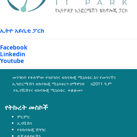
ኢትዮ አይሲቲ ፓርክ
Facebook
Linkedin
Youtube
መንግስት የቀድሞው የሳይንስና ቴክኖሎጂ ሚኒስቴር እና የመገናኛና
ኢንፎርሜሽን ቴክኖሎጂ ሚኒስቴርን በማዋሃድ በ2011 ዓ.ም
የኢኖቬሽንና ቴክኖሎጂ ሚኒስቴር ተቋቋመ፡፡
የትኩረት መስኮች
ምርምር
ኢኖቬሽን
የቴክኖሎጂ ሽግግር
ዲጂታላይዜሽን