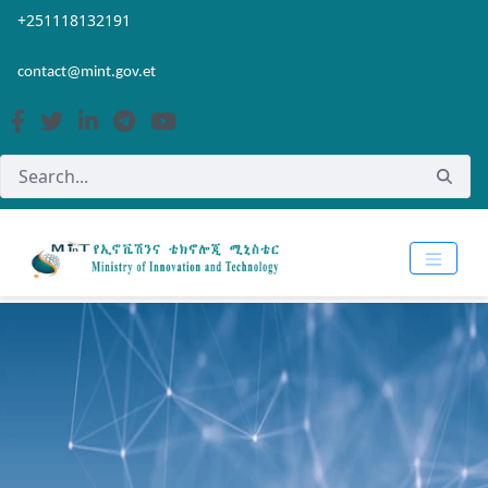
Skip to Main Content
Open Accessibility Menu
+251118132191
contact@mint.gov.et