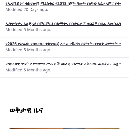
የኢኖቬሽንና ቴክኖሎጂ ሚኒስቴር የ2018 በጀት ዓመት የዕቅድ አፈጻጸምና የቀጣይ 
Modified 20 Days ago.
ኢትዮጵያና አልጄሪያ በምርምር፣ በልማትና በስታርታፕ ዘርፎች በጋራ ለመስራት መከሩ
Modified 5 Months ago.
የ2026 የአፍሪካ የሳይንስ፣ ቴክኖሎጂ እና ኢኖቬሽን ሳምንት በታላቅ ድምቀት ተጠና
Modified 5 Months ago.
የሳይንሳዊ ጥናትና ምርምር ሥራዎች ለዘላቂ የልማት አቅጣጫ መፍትሔ ጠቋሚ መ
Modified 5 Months ago.
ወቅታዊ ዜና