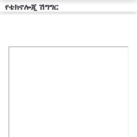
የቴክኖሎጂ ሽግግር