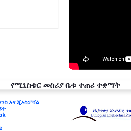
የሚኒስቴር መስሪያ ቤቱ ተጠሪ ተቋማት
ይንስ እና ጂኦስፓሻል
ዩት
ok
e