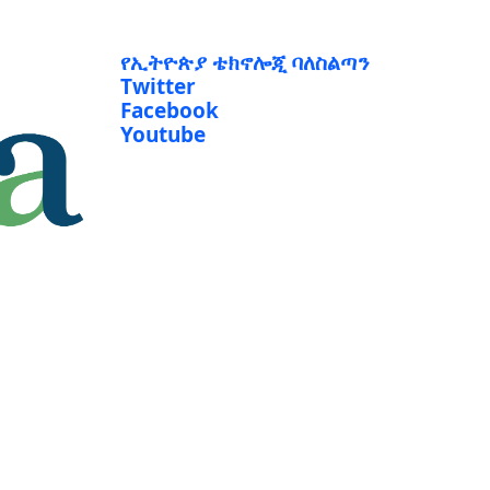
የኢትዮጵያ ቴክኖሎጂ ባለስልጣን
Twitter
Facebook
Youtube