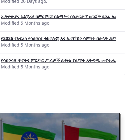
Modified 20 Days ago.
ኢትዮጵያና አልጄሪያ በምርምር፣ በልማትና በስታርታፕ ዘርፎች በጋራ ለመስራት መከሩ፡፡
Modified 5 Months ago.
የ2026 የአፍሪካ የሳይንስ፣ ቴክኖሎጂ እና ኢኖቬሽን ሳምንት በታላቅ ድምቀት ተጠናቀቀ
Modified 5 Months ago.
የሳይንሳዊ ጥናትና ምርምር ሥራዎች ለዘላቂ የልማት አቅጣጫ መፍትሔ ጠቋሚ መሆና
Modified 5 Months ago.