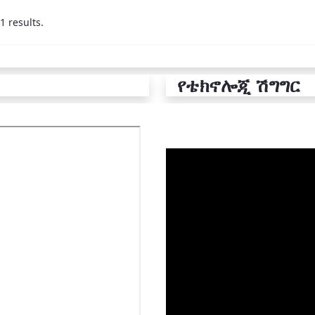
1 results.
የቴክኖሎጂ ሽግግር