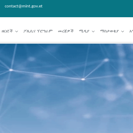
contact@mint.gov.et
ዘርፎች
ፖሊሲና ፕሮግራም
መረጃዎች
ሚዲያ
ማስታወቂያ
አ