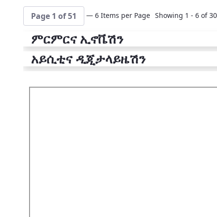
— 6 Items per Page
Showing 1 - 6 of 30
Page 1 of 51
ምርምርና ኢኖቬሽን
አይሲቲና ዲጂታላይዜሽን