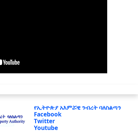
የኢትዮጵያ አእምሯዊ ንብረት ባለስልጣን
Facebook
Twitter
Youtube