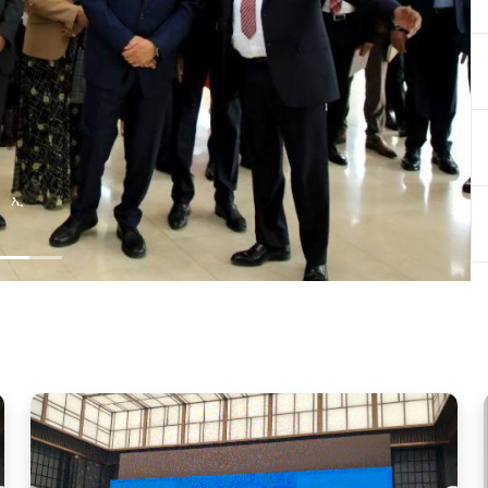
በኢትዮጵያ ዲጂታል ትራንስፎርሜሽን ጉዞ