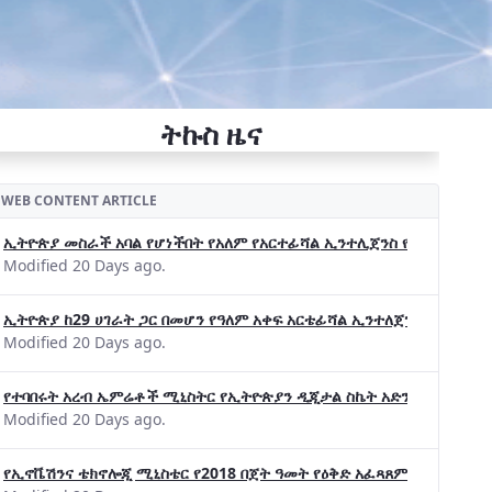
ትኩስ ዜና
WEB CONTENT ARTICLE
ኢትዮጵያ መስራች አባል የሆነችበት የአለም የአርተፊሻል ኢንተሊጀንስ የትብብር ድርጅት (Wo
Modified 20 Days ago.
ኢትዮጵያ ከ29 ሀገራት ጋር በመሆን የዓለም አቀፍ አርቴፊሻል ኢንተለጀንስ ትብብር 
Modified 20 Days ago.
የተባበሩት አረብ ኤምሬቶች ሚኒስትር የኢትዮጵያን ዲጂታል ስኬት አድንቀዋል —የኢት
Modified 20 Days ago.
የኢኖቬሽንና ቴክኖሎጂ ሚኒስቴር የ2018 በጀት ዓመት የዕቅድ አፈጻጸምና የቀጣይ አቅ