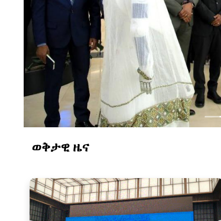
በአዲስ አበባ ሳይንስ ሙዚየም 
ወቅታዊ ዜና