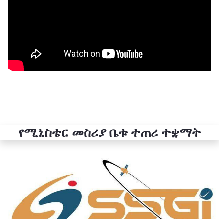
የሚኒስቴር መስሪያ ቤቱ ተጠሪ ተቋማት