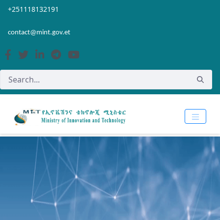
Skip to Main Content
Open Accessibility Menu
+251118132191
contact@mint.gov.et