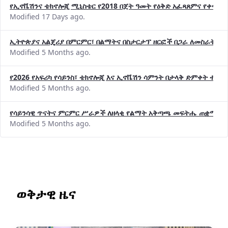
የኢኖቬሽንና ቴክኖሎጂ ሚኒስቴር የ2018 በጀት ዓመት የዕቅድ አፈጻጸምና የቀጣይ 
Modified 17 Days ago.
ኢትዮጵያና አልጄሪያ በምርምር፣ በልማትና በስታርታፕ ዘርፎች በጋራ ለመስራት መከሩ
Modified 5 Months ago.
የ2026 የአፍሪካ የሳይንስ፣ ቴክኖሎጂ እና ኢኖቬሽን ሳምንት በታላቅ ድምቀት ተጠና
Modified 5 Months ago.
የሳይንሳዊ ጥናትና ምርምር ሥራዎች ለዘላቂ የልማት አቅጣጫ መፍትሔ ጠቋሚ መ
Modified 5 Months ago.
ወቅታዊ ዜና