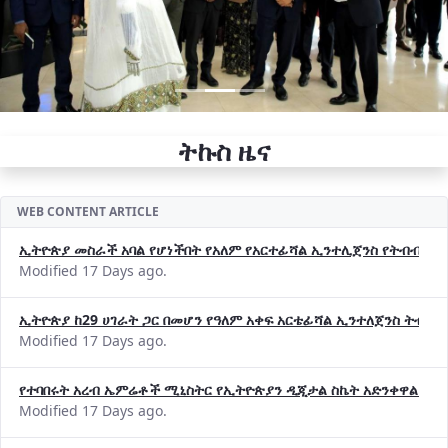
ትኩስ ዜና
WEB CONTENT ARTICLE
ኢትዮጵያ መስራች አባል የሆነችበት የአለም የአርተፊሻል ኢንተሊጀንስ የትብብር ድርጅት (
Modified 17 Days ago.
ኢትዮጵያ ከ29 ሀገራት ጋር በመሆን የዓለም አቀፍ አርቴፊሻል ኢንተለጀንስ ትብብ
Modified 17 Days ago.
የተባበሩት አረብ ኤምሬቶች ሚኒስትር የኢትዮጵያን ዲጂታል ስኬት አድንቀዋል —የ
Modified 17 Days ago.