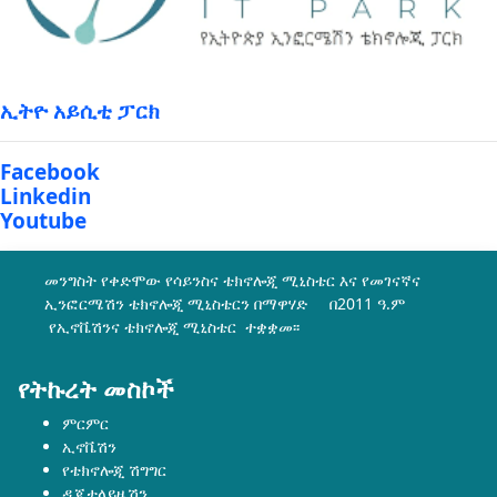
ኢትዮ አይሲቲ ፓርክ
Facebook
Linkedin
Youtube
መንግስት የቀድሞው የሳይንስና ቴክኖሎጂ ሚኒስቴር እና የመገናኛና
ኢንፎርሜሽን ቴክኖሎጂ ሚኒስቴርን በማዋሃድ በ2011 ዓ.ም
የኢኖቬሽንና ቴክኖሎጂ ሚኒስቴር ተቋቋመ፡፡
የትኩረት መስኮች
ምርምር
ኢኖቬሽን
የቴክኖሎጂ ሽግግር
ዲጂታላይዜሽን