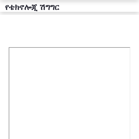
የቴክኖሎጂ ሽግግር