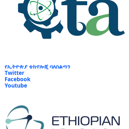
የኢትዮጵያ ቴክኖሎጂ ባለስልጣን
Twitter
Facebook
Youtube