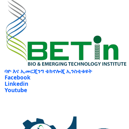
ባዮ እና ኢመርጂንግ ቴክኖሎጂ ኢንስቲቱዩት
Facebook
Linkedin
Youtube