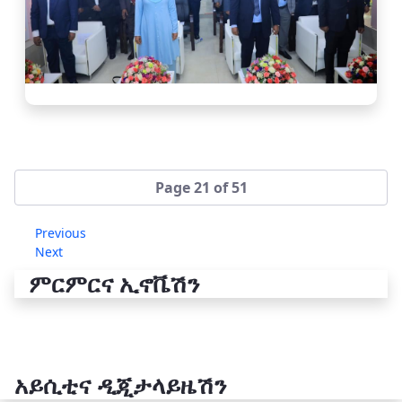
Page 21 of 51
Previous
Next
ምርምርና ኢኖቬሽን
አይሲቲና ዲጂታላይዜሽን