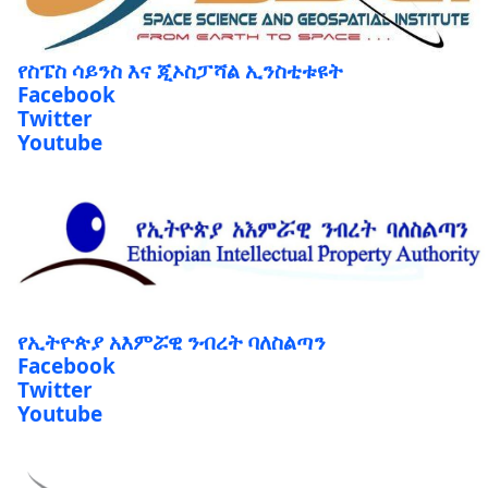
የስፔስ ሳይንስ እና ጂኦስፓሻል ኢንስቲቱዩት
Facebook
Twitter
Youtube
የኢትዮጵያ አእምሯዊ ንብረት ባለስልጣን
Facebook
Twitter
Youtube