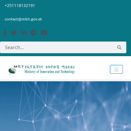
Skip to Main Content
Open Accessibility Menu
+251118132191
contact@mint.gov.et