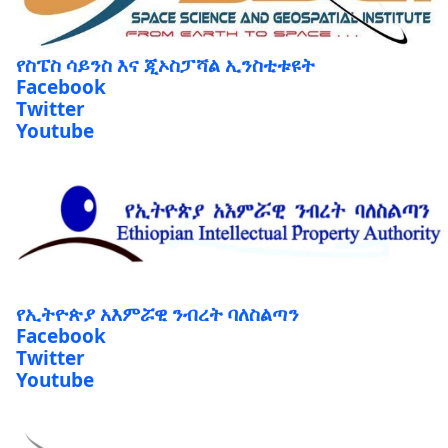
የስፔስ ሳይንስ እና ጂኦስፓሻል ኢንስቲቱዩት
Facebook
Twitter
Youtube
የኢትዮጵያ አእምሯዊ ንብረት ባለስልጣን
Facebook
Twitter
Youtube