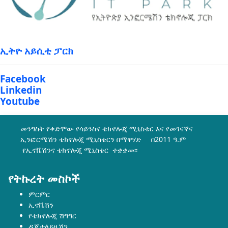
ኢትዮ አይሲቲ ፓርክ
Facebook
Linkedin
Youtube
መንግስት የቀድሞው የሳይንስና ቴክኖሎጂ ሚኒስቴር እና የመገናኛና
ኢንፎርሜሽን ቴክኖሎጂ ሚኒስቴርን በማዋሃድ በ2011 ዓ.ም
የኢኖቬሽንና ቴክኖሎጂ ሚኒስቴር ተቋቋመ፡፡
የትኩረት መስኮች
ምርምር
ኢኖቬሽን
የቴክኖሎጂ ሽግግር
ዲጂታላይዜሽን