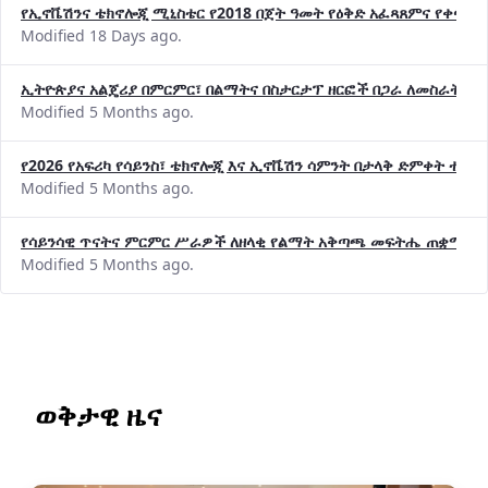
የኢኖቬሽንና ቴክኖሎጂ ሚኒስቴር የ2018 በጀት ዓመት የዕቅድ አፈጻጸምና የቀጣይ 
Modified 18 Days ago.
ኢትዮጵያና አልጄሪያ በምርምር፣ በልማትና በስታርታፕ ዘርፎች በጋራ ለመስራት መከሩ
Modified 5 Months ago.
የ2026 የአፍሪካ የሳይንስ፣ ቴክኖሎጂ እና ኢኖቬሽን ሳምንት በታላቅ ድምቀት ተጠና
Modified 5 Months ago.
የሳይንሳዊ ጥናትና ምርምር ሥራዎች ለዘላቂ የልማት አቅጣጫ መፍትሔ ጠቋሚ መ
Modified 5 Months ago.
ወቅታዊ ዜና