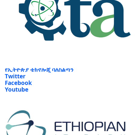
የኢትዮጵያ ቴክኖሎጂ ባለስልጣን
Twitter
Facebook
Youtube