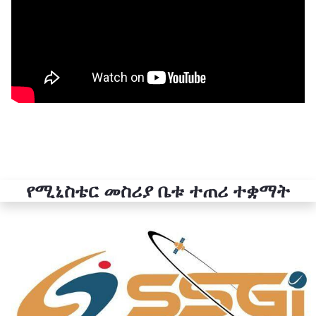
የሚኒስቴር መስሪያ ቤቱ ተጠሪ ተቋማት