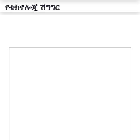
የቴክኖሎጂ ሽግግር