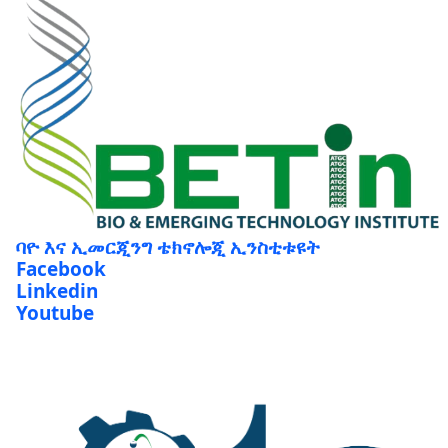
ባዮ እና ኢመርጂንግ ቴክኖሎጂ ኢንስቲቱዩት
Facebook
Linkedin
Youtube