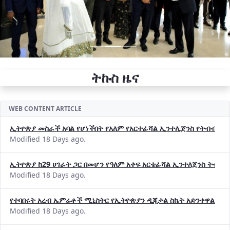
ትኩስ ዜና
WEB CONTENT ARTICLE
ኢትዮጵያ መስራች አባል የሆነችበት የአለም የአርተፊሻል ኢንተሊጀንስ የትብብር ድርጅት (
Modified 18 Days ago.
ኢትዮጵያ ከ29 ሀገራት ጋር በመሆን የዓለም አቀፍ አርቴፊሻል ኢንተለጀንስ ትብብ
Modified 18 Days ago.
የተባበሩት አረብ ኤምሬቶች ሚኒስትር የኢትዮጵያን ዲጂታል ስኬት አድንቀዋል —የ
Modified 18 Days ago.