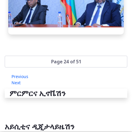
Page 24 of 51
Previous
Next
ምርምርና ኢኖቬሽን
አይሲቲና ዲጂታላይዜሽን