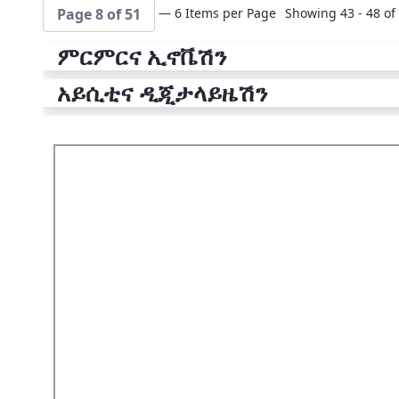
— 6 Items per Page
Showing 43 - 48 of 
Page 8 of 51
ምርምርና ኢኖቬሽን
አይሲቲና ዲጂታላይዜሽን