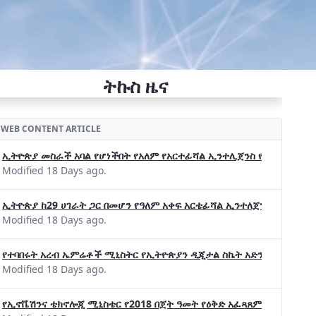
ትኩስ ዜና
WEB CONTENT ARTICLE
ኢትዮጵያ መስራች አባል የሆነችበት የአለም የአርተፊሻል ኢንተሊጀንስ የትብብር ድርጅት (Wo
Modified 18 Days ago.
ኢትዮጵያ ከ29 ሀገራት ጋር በመሆን የዓለም አቀፍ አርቴፊሻል ኢንተለጀንስ ትብብር 
Modified 18 Days ago.
የተባበሩት አረብ ኤምሬቶች ሚኒስትር የኢትዮጵያን ዲጂታል ስኬት አድንቀዋል —የኢት
Modified 18 Days ago.
የኢኖቬሽንና ቴክኖሎጂ ሚኒስቴር የ2018 በጀት ዓመት የዕቅድ አፈጻጸምና የቀጣይ አቅ