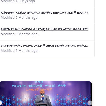
Modified 18 Days ago.
ኢትዮጵያና አልጄሪያ በምርምር፣ በልማትና በስታርታፕ ዘርፎች በጋራ ለመስራት መከሩ፡፡
Modified 5 Months ago.
የ2026 የአፍሪካ የሳይንስ፣ ቴክኖሎጂ እና ኢኖቬሽን ሳምንት በታላቅ ድምቀት ተጠናቀቀ
Modified 5 Months ago.
የሳይንሳዊ ጥናትና ምርምር ሥራዎች ለዘላቂ የልማት አቅጣጫ መፍትሔ ጠቋሚ መሆና
Modified 5 Months ago.