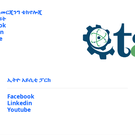
ኢመርጂንግ ቴክኖሎጂ
ዩት
ok
in
e
ኢትዮ አይሲቲ ፓርክ
Facebook
Linkedin
Youtube