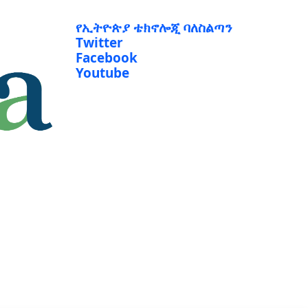
የኢትዮጵያ ቴክኖሎጂ ባለስልጣን
Twitter
Facebook
Youtube