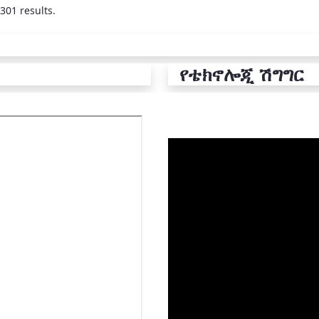
301 results.
የቴክኖሎጂ ሽግግር