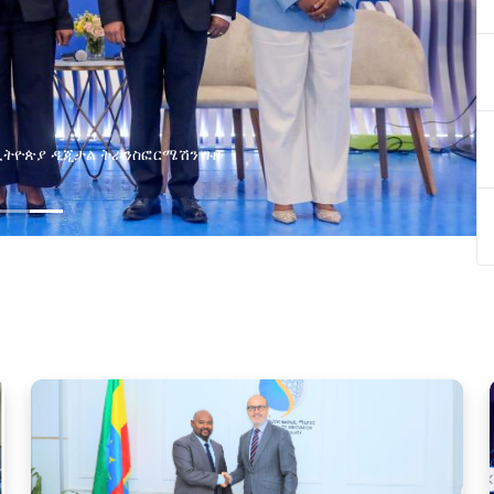
ያዘ የኢኖቬሽን፣የዲጅታል ኢኮኖሚ እና
ጂ የጋራ ግብረሃይል ተቋቋመ