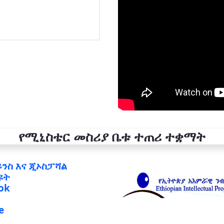
የሚኒስቴር መስሪያ ቤቱ ተጠሪ ተቋማት
ይንስ እና ጂኦስፓሻል
ዩት
ok
e