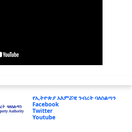
የኢትዮጵያ አእምሯዊ ንብረት ባለስልጣን
Facebook
Twitter
Youtube