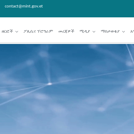
contact@mint.gov.et
ዘርፎች
ፖሊሲና ፕሮግራም
መረጃዎች
ሚዲያ
ማስታወቂያ
አ