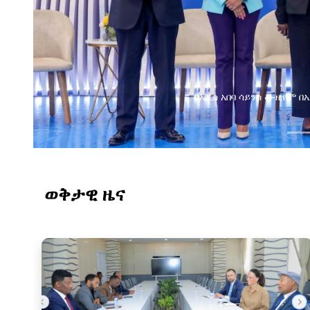
የልማት አጋሮች በአባልነት የየ
የኢንፎርሜሽን ቴክኖሎ
ወቅታዊ ዜና