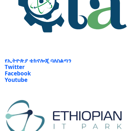
የኢትዮጵያ ቴክኖሎጂ ባለስልጣን
Twitter
Facebook
Youtube