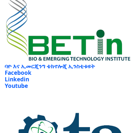
ባዮ እና ኢመርጂንግ ቴክኖሎጂ ኢንስቲቱዩት
Facebook
Linkedin
Youtube