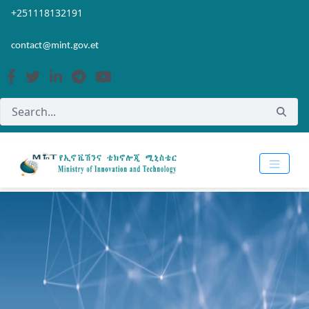
Skip to Main Content
Open Accessibility Menu
+251118132191
contact@mint.gov.et