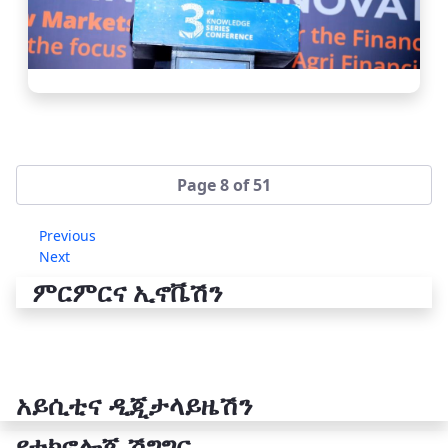
Page 8 of 51
Previous
Next
ምርምርና ኢኖቬሽን
አይሲቲና ዲጂታላይዜሽን
የቴክኖሎጂ ሽግግር