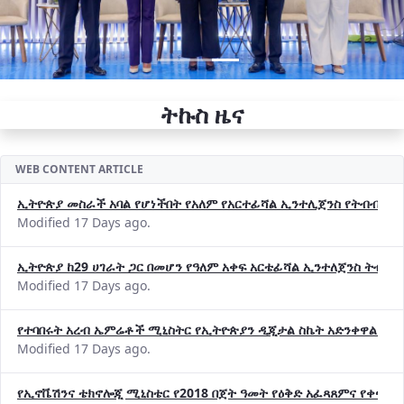
ትኩስ ዜና
WEB CONTENT ARTICLE
ኢትዮጵያ መስራች አባል የሆነችበት የአለም የአርተፊሻል ኢንተሊጀንስ የትብብር ድርጅት (
Modified 17 Days ago.
ኢትዮጵያ ከ29 ሀገራት ጋር በመሆን የዓለም አቀፍ አርቴፊሻል ኢንተለጀንስ ትብብ
Modified 17 Days ago.
የተባበሩት አረብ ኤምሬቶች ሚኒስትር የኢትዮጵያን ዲጂታል ስኬት አድንቀዋል —የ
Modified 17 Days ago.
የኢኖቬሽንና ቴክኖሎጂ ሚኒስቴር የ2018 በጀት ዓመት የዕቅድ አፈጻጸምና የቀጣይ 