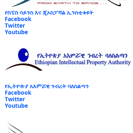
የስፔስ ሳይንስ እና ጂኦስፓሻል ኢንስቲቱዩት
Facebook
Twitter
Youtube
የኢትዮጵያ አእምሯዊ ንብረት ባለስልጣን
Facebook
Twitter
Youtube