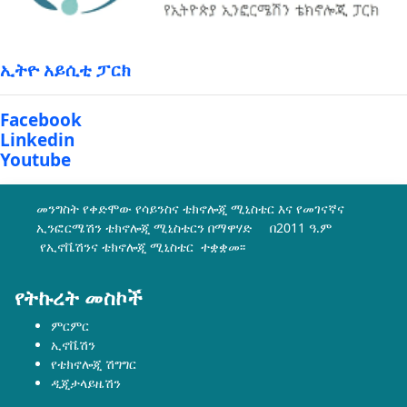
ኢትዮ አይሲቲ ፓርክ
Facebook
Linkedin
Youtube
መንግስት የቀድሞው የሳይንስና ቴክኖሎጂ ሚኒስቴር እና የመገናኛና
ኢንፎርሜሽን ቴክኖሎጂ ሚኒስቴርን በማዋሃድ በ2011 ዓ.ም
የኢኖቬሽንና ቴክኖሎጂ ሚኒስቴር ተቋቋመ፡፡
የትኩረት መስኮች
ምርምር
ኢኖቬሽን
የቴክኖሎጂ ሽግግር
ዲጂታላይዜሽን