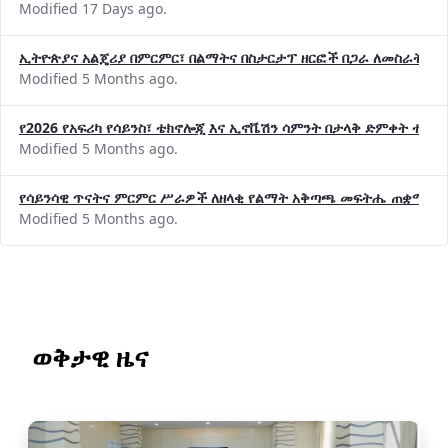
Modified 17 Days ago.
ኢትዮጵያና አልጄሪያ በምርምር፣ በልማትና በስታርታፕ ዘርፎች በጋራ ለመስራት መከሩ
Modified 5 Months ago.
የ2026 የአፍሪካ የሳይንስ፣ ቴክኖሎጂ እና ኢኖቬሽን ሳምንት በታላቅ ድምቀት ተጠና
Modified 5 Months ago.
የሳይንሳዊ ጥናትና ምርምር ሥራዎች ለዘላቂ የልማት አቅጣጫ መፍትሔ ጠቋሚ መ
Modified 5 Months ago.
ወቅታዊ ዜና