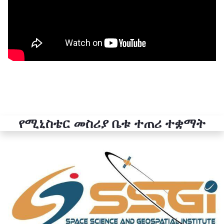
የሚኒስቴር መስሪያ ቤቱ ተጠሪ ተቋማት