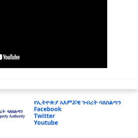
የኢትዮጵያ አእምሯዊ ንብረት ባለስልጣን
Facebook
Twitter
Youtube