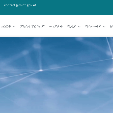
contact@mint.gov.et
ዘርፎች
ፖሊሲና ፕሮግራም
መረጃዎች
ሚዲያ
ማስታወቂያ
አ