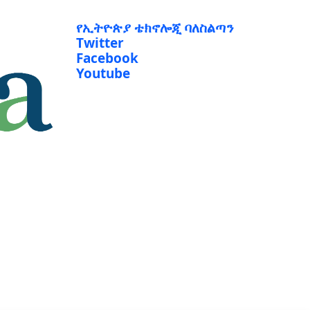
የኢትዮጵያ ቴክኖሎጂ ባለስልጣን
Twitter
Facebook
Youtube