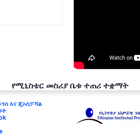
የሚኒስቴር መስሪያ ቤቱ ተጠሪ ተቋማት
ይንስ እና ጂኦስፓሻል
ዩት
ok
e