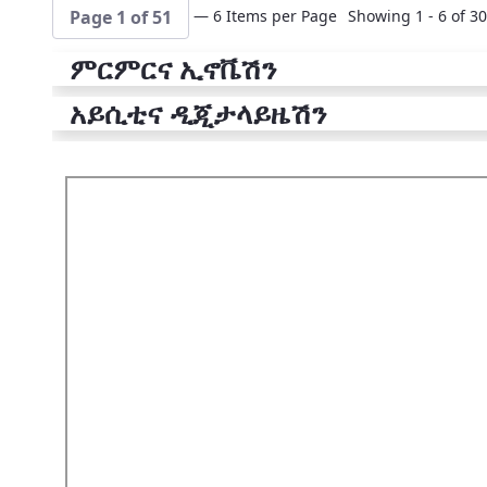
— 6 Items per Page
Showing 1 - 6 of 30
Page 1 of 51
ምርምርና ኢኖቬሽን
አይሲቲና ዲጂታላይዜሽን