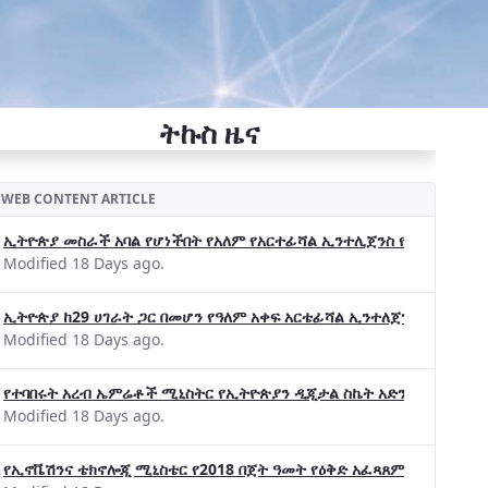
ትኩስ ዜና
WEB CONTENT ARTICLE
ኢትዮጵያ መስራች አባል የሆነችበት የአለም የአርተፊሻል ኢንተሊጀንስ የትብብር ድርጅት (Wo
Modified 18 Days ago.
ኢትዮጵያ ከ29 ሀገራት ጋር በመሆን የዓለም አቀፍ አርቴፊሻል ኢንተለጀንስ ትብብር 
Modified 18 Days ago.
የተባበሩት አረብ ኤምሬቶች ሚኒስትር የኢትዮጵያን ዲጂታል ስኬት አድንቀዋል —የኢት
Modified 18 Days ago.
የኢኖቬሽንና ቴክኖሎጂ ሚኒስቴር የ2018 በጀት ዓመት የዕቅድ አፈጻጸምና የቀጣይ አቅ