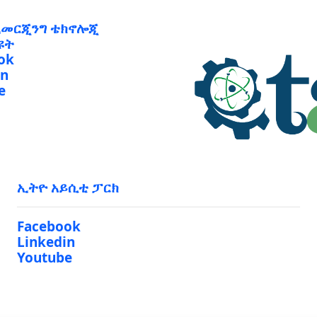
ኢመርጂንግ ቴክኖሎጂ
ዩት
ok
in
e
ኢትዮ አይሲቲ ፓርክ
Facebook
Linkedin
Youtube