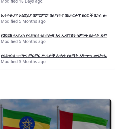
Modified 18 Days ago.
ኢትዮጵያና አልጄሪያ በምርምር፣ በልማትና በስታርታፕ ዘርፎች በጋራ ለመስራት መከሩ፡፡
Modified 5 Months ago.
የ2026 የአፍሪካ የሳይንስ፣ ቴክኖሎጂ እና ኢኖቬሽን ሳምንት በታላቅ ድምቀት ተጠናቀቀ
Modified 5 Months ago.
የሳይንሳዊ ጥናትና ምርምር ሥራዎች ለዘላቂ የልማት አቅጣጫ መፍትሔ ጠቋሚ መሆና
Modified 5 Months ago.