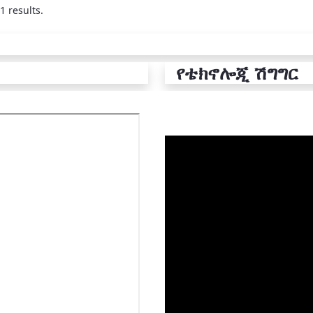
1 results.
የቴክኖሎጂ ሽግግር