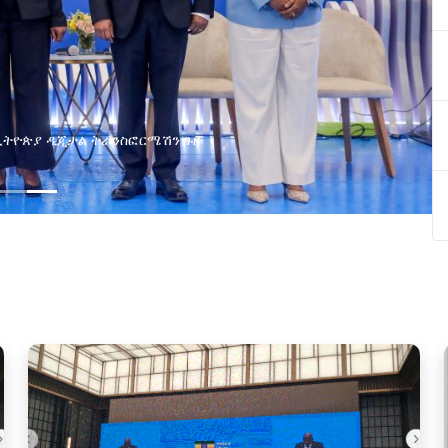
በኢትዮጵያ ዲጂታል ትራንስፎርሜሽን ጉዞ