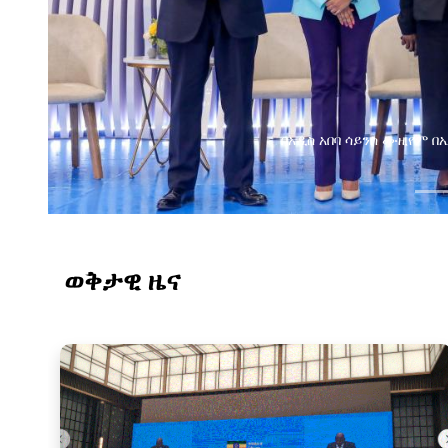
በአዲስ አበባ ሳይንስ ሙዚየም 
ወቅታዊ ዜና