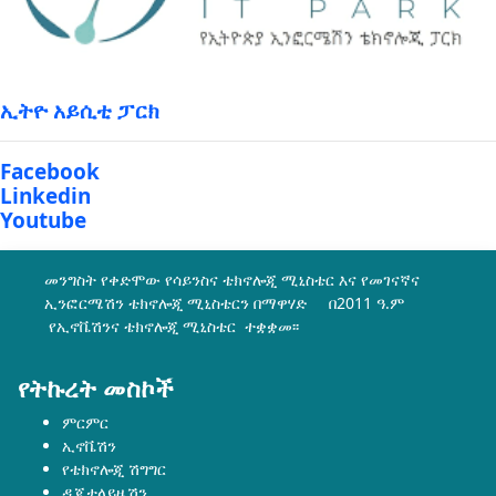
ኢትዮ አይሲቲ ፓርክ
Facebook
Linkedin
Youtube
መንግስት የቀድሞው የሳይንስና ቴክኖሎጂ ሚኒስቴር እና የመገናኛና
ኢንፎርሜሽን ቴክኖሎጂ ሚኒስቴርን በማዋሃድ በ2011 ዓ.ም
የኢኖቬሽንና ቴክኖሎጂ ሚኒስቴር ተቋቋመ፡፡
የትኩረት መስኮች
ምርምር
ኢኖቬሽን
የቴክኖሎጂ ሽግግር
ዲጂታላይዜሽን