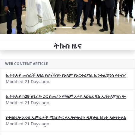
ትኩስ ዜና
WEB CONTENT ARTICLE
ኢትዮጵያ መስራች አባል የሆነችበት የአለም የአርተፊሻል ኢንተሊጀንስ የትብብር ድርጅት (
Modified 21 Days ago.
ኢትዮጵያ ከ29 ሀገራት ጋር በመሆን የዓለም አቀፍ አርቴፊሻል ኢንተለጀንስ ትብብ
Modified 21 Days ago.
የተባበሩት አረብ ኤምሬቶች ሚኒስትር የኢትዮጵያን ዲጂታል ስኬት አድንቀዋል —የ
Modified 21 Days ago.
የኢኖቬሽንና ቴክኖሎጂ ሚኒስቴር የ2018 በጀት ዓመት የዕቅድ አፈጻጸምና የቀጣይ 