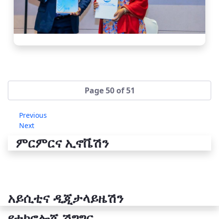
Page 50 of 51
Previous
Next
ምርምርና ኢኖቬሽን
አይሲቲና ዲጂታላይዜሽን
የቴክኖሎጂ ሽግግር