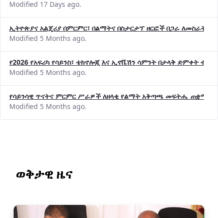
Modified 17 Days ago.
ኢትዮጵያና አልጄሪያ በምርምር፣ በልማትና በስታርታፕ ዘርፎች በጋራ ለመስራት መከሩ
Modified 5 Months ago.
የ2026 የአፍሪካ የሳይንስ፣ ቴክኖሎጂ እና ኢኖቬሽን ሳምንት በታላቅ ድምቀት ተጠና
Modified 5 Months ago.
የሳይንሳዊ ጥናትና ምርምር ሥራዎች ለዘላቂ የልማት አቅጣጫ መፍትሔ ጠቋሚ መ
Modified 5 Months ago.
ወቅታዊ ዜና