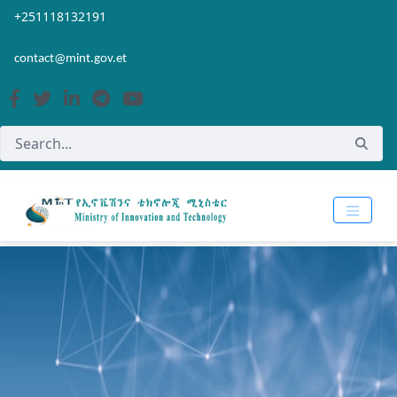
Skip to Main Content
Open Accessibility Menu
+251118132191
contact@mint.gov.et