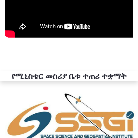
የሚኒስቴር መስሪያ ቤቱ ተጠሪ ተቋማት