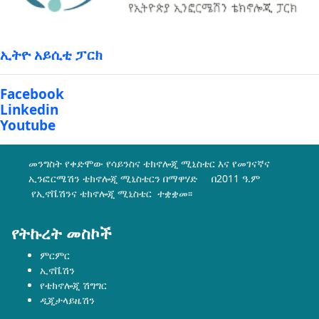
ኢትዮ አይሲቲ ፓርክ
Facebook
Linkedin
Youtube
መንግስት የቀድሞው የሳይንስና ቴክኖሎጂ ሚኒስቴር እና የመገናኛና
ኢንፎርሜሽን ቴክኖሎጂ ሚኒስቴርን በማዋሃድ በ2011 ዓ.ም
የኢኖቬሽንና ቴክኖሎጂ ሚኒስቴር ተቋቋመ፡፡
የትኩረት መስኮች
ምርምር
ኢኖቬሽን
የቴክኖሎጂ ሽግግር
ዲጂታላይዜሽን