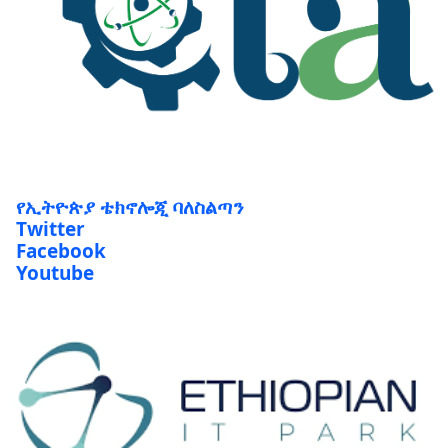
የኢትዮጵያ ቴክኖሎጂ ባለስልጣን
Twitter
Facebook
Youtube