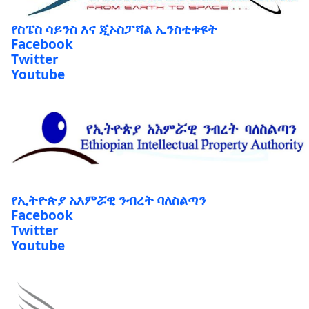
የስፔስ ሳይንስ እና ጂኦስፓሻል ኢንስቲቱዩት
Facebook
Twitter
Youtube
የኢትዮጵያ አእምሯዊ ንብረት ባለስልጣን
Facebook
Twitter
Youtube