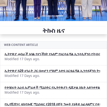
ትኩስ ዜና
WEB CONTENT ARTICLE
ኢትዮጵያ መስራች አባል የሆነችበት የአለም የአርተፊሻል ኢንተሊጀንስ የትብብር ድርጅት (
Modified 17 Days ago.
ኢትዮጵያ ከ29 ሀገራት ጋር በመሆን የዓለም አቀፍ አርቴፊሻል ኢንተለጀንስ ትብብ
Modified 17 Days ago.
የተባበሩት አረብ ኤምሬቶች ሚኒስትር የኢትዮጵያን ዲጂታል ስኬት አድንቀዋል —የ
Modified 17 Days ago.
የኢኖቬሽንና ቴክኖሎጂ ሚኒስቴር የ2018 በጀት ዓመት የዕቅድ አፈጻጸምና የቀጣይ 