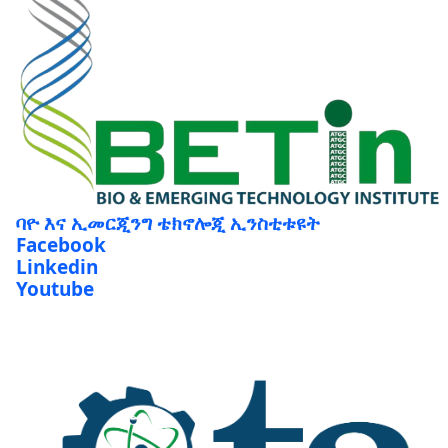
ባዮ እና ኢመርጂንግ ቴክኖሎጂ ኢንስቲቱዩት
Facebook
Linkedin
Youtube