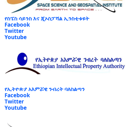
የስፔስ ሳይንስ እና ጂኦስፓሻል ኢንስቲቱዩት
Facebook
Twitter
Youtube
የኢትዮጵያ አእምሯዊ ንብረት ባለስልጣን
Facebook
Twitter
Youtube