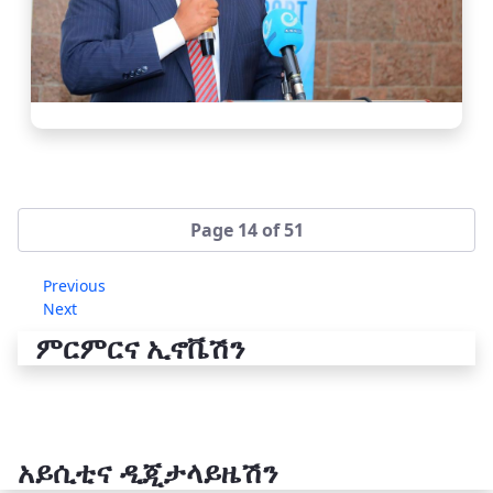
Page 14 of 51
Previous
Next
ምርምርና ኢኖቬሽን
አይሲቲና ዲጂታላይዜሽን