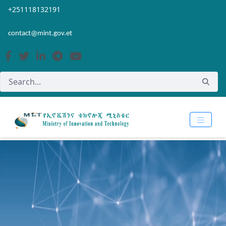
Skip to Main Content
Open Accessibility Menu
+251118132191
contact@mint.gov.et