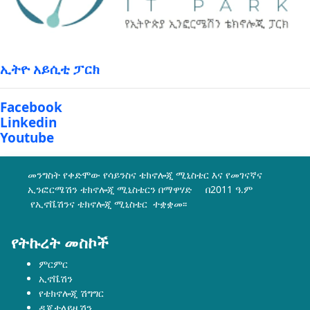
ኢትዮ አይሲቲ ፓርክ
Facebook
Linkedin
Youtube
መንግስት የቀድሞው የሳይንስና ቴክኖሎጂ ሚኒስቴር እና የመገናኛና
ኢንፎርሜሽን ቴክኖሎጂ ሚኒስቴርን በማዋሃድ በ2011 ዓ.ም
የኢኖቬሽንና ቴክኖሎጂ ሚኒስቴር ተቋቋመ፡፡
የትኩረት መስኮች
ምርምር
ኢኖቬሽን
የቴክኖሎጂ ሽግግር
ዲጂታላይዜሽን