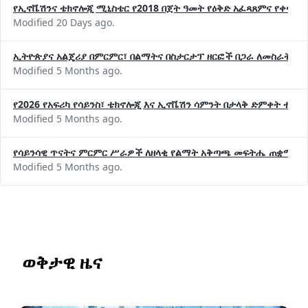
የኢኖቬሽንና ቴክኖሎጂ ሚኒስቴር የ2018 በጀት ዓመት የዕቅድ አፈጻጸምና የቀጣይ 
Modified 20 Days ago.
ኢትዮጵያና አልጄሪያ በምርምር፣ በልማትና በስታርታፕ ዘርፎች በጋራ ለመስራት መከሩ
Modified 5 Months ago.
የ2026 የአፍሪካ የሳይንስ፣ ቴክኖሎጂ እና ኢኖቬሽን ሳምንት በታላቅ ድምቀት ተጠና
Modified 5 Months ago.
የሳይንሳዊ ጥናትና ምርምር ሥራዎች ለዘላቂ የልማት አቅጣጫ መፍትሔ ጠቋሚ መ
Modified 5 Months ago.
ወቅታዊ ዜና