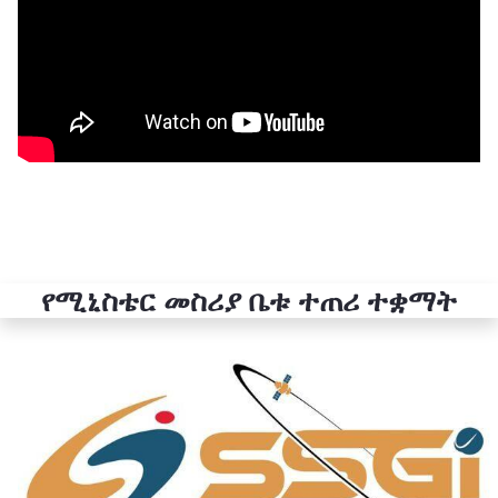
የሚኒስቴር መስሪያ ቤቱ ተጠሪ ተቋማት