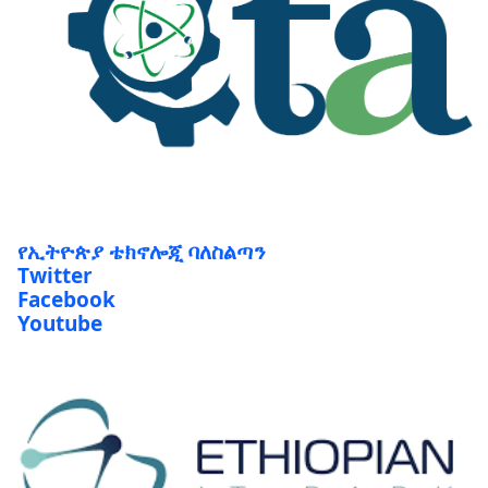
የኢትዮጵያ ቴክኖሎጂ ባለስልጣን
Twitter
Facebook
Youtube