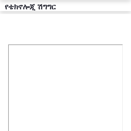
የቴክኖሎጂ ሽግግር