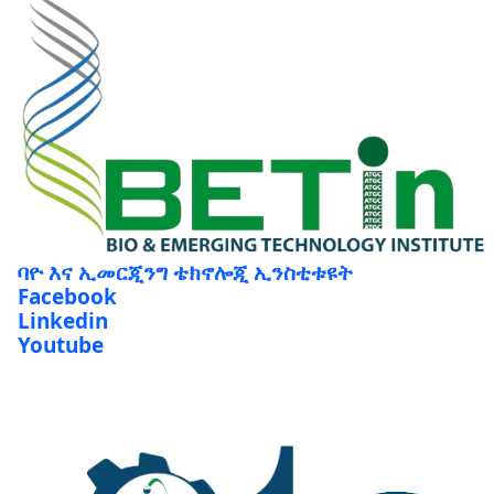
ባዮ እና ኢመርጂንግ ቴክኖሎጂ ኢንስቲቱዩት
Facebook
Linkedin
Youtube