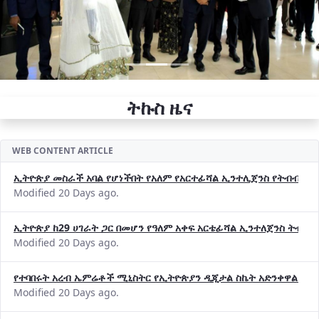
ትኩስ ዜና
WEB CONTENT ARTICLE
ኢትዮጵያ መስራች አባል የሆነችበት የአለም የአርተፊሻል ኢንተሊጀንስ የትብብር ድርጅት (
Modified 20 Days ago.
ኢትዮጵያ ከ29 ሀገራት ጋር በመሆን የዓለም አቀፍ አርቴፊሻል ኢንተለጀንስ ትብብ
Modified 20 Days ago.
የተባበሩት አረብ ኤምሬቶች ሚኒስትር የኢትዮጵያን ዲጂታል ስኬት አድንቀዋል —የ
Modified 20 Days ago.