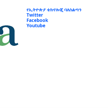
የኢትዮጵያ ቴክኖሎጂ ባለስልጣን
Twitter
Facebook
Youtube