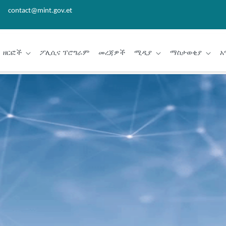
contact@mint.gov.et
ዘርፎች
ፖሊሲና ፕሮግራም
መረጃዎች
ሚዲያ
ማስታወቂያ
አ