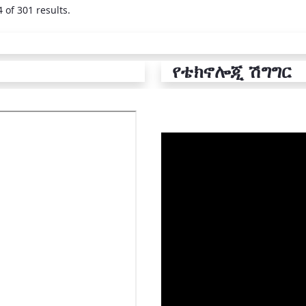
 of 301 results.
የቴክኖሎጂ ሽግግር