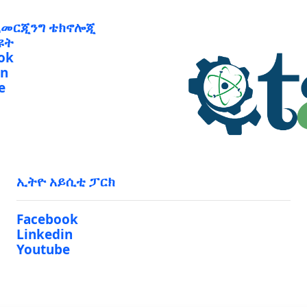
ኢመርጂንግ ቴክኖሎጂ
ዩት
ok
in
e
ኢትዮ አይሲቲ ፓርክ
Facebook
Linkedin
Youtube