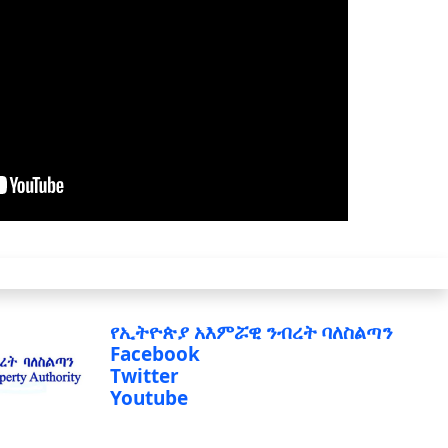
የኢትዮጵያ አእምሯዊ ንብረት ባለስልጣን
Facebook
Twitter
Youtube