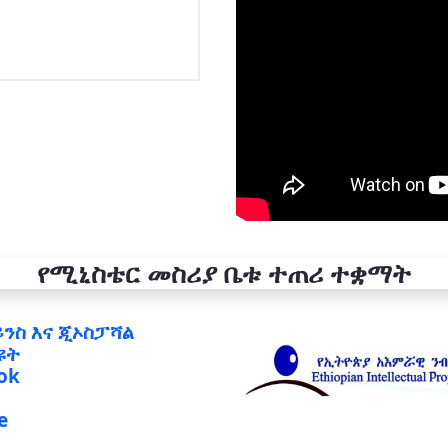
የሚኒስቴር መስሪያ ቤቱ ተጠሪ ተቋማት
ይንስ እና ጂኦስፓሻል
ዩት
ok
e