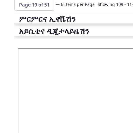
— 6 Items per Page
Showing 109 - 114
Page 19 of 51
ምርምርና ኢኖቬሽን
አይሲቲና ዲጂታላይዜሽን