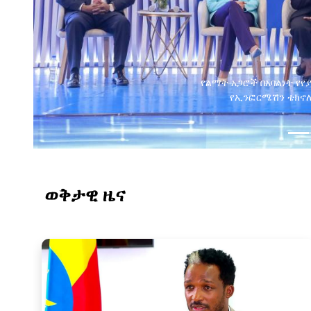
ወቅታዊ ዜና