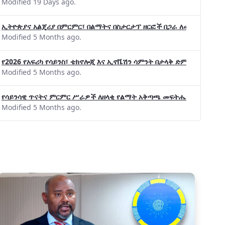
Modified 19 Days ago.
ኢትዮጵያና አልጄሪያ በምርምር፣ በልማትና በስታርታፕ ዘርፎች በጋራ ለመስራት መከሩ፡፡
Modified 5 Months ago.
የ2026 የአፍሪካ የሳይንስ፣ ቴክኖሎጂ እና ኢኖቬሽን ሳምንት በታላቅ ድምቀት ተጠናቀቀ
Modified 5 Months ago.
የሳይንሳዊ ጥናትና ምርምር ሥራዎች ለዘላቂ የልማት አቅጣጫ መፍትሔ ጠቋሚ መሆና
Modified 5 Months ago.