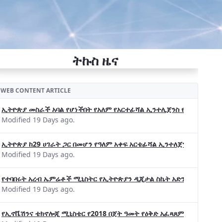
ትኩስ ዜና
WEB CONTENT ARTICLE
ኢትዮጵያ መስራች አባል የሆነችበት የአለም የአርተፊሻል ኢንተሊጀንስ የትብብር ድርጅት (Wo
Modified 19 Days ago.
ኢትዮጵያ ከ29 ሀገራት ጋር በመሆን የዓለም አቀፍ አርቴፊሻል ኢንተለጀንስ ትብብር 
Modified 19 Days ago.
የተባበሩት አረብ ኤምሬቶች ሚኒስትር የኢትዮጵያን ዲጂታል ስኬት አድንቀዋል —የኢት
Modified 19 Days ago.
የኢኖቬሽንና ቴክኖሎጂ ሚኒስቴር የ2018 በጀት ዓመት የዕቅድ አፈጻጸምና የቀጣይ አቅ