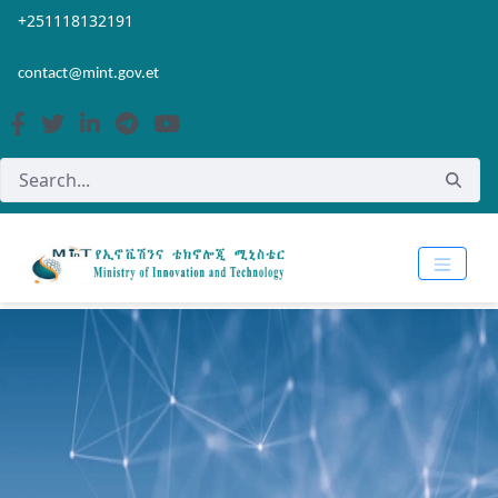
Skip to Main Content
Open Accessibility Menu
+251118132191
contact@mint.gov.et