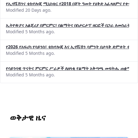
የኢኖቬሽንና ቴክኖሎጂ ሚኒስቴር የ2018 በጀት ዓመት የዕቅድ አፈጻጸምና የቀጣይ 
Modified 20 Days ago.
ኢትዮጵያና አልጄሪያ በምርምር፣ በልማትና በስታርታፕ ዘርፎች በጋራ ለመስራት መከሩ
Modified 5 Months ago.
የ2026 የአፍሪካ የሳይንስ፣ ቴክኖሎጂ እና ኢኖቬሽን ሳምንት በታላቅ ድምቀት ተጠና
Modified 5 Months ago.
የሳይንሳዊ ጥናትና ምርምር ሥራዎች ለዘላቂ የልማት አቅጣጫ መፍትሔ ጠቋሚ መ
Modified 5 Months ago.
ወቅታዊ ዜና