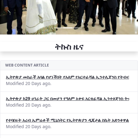
ትኩስ ዜና
WEB CONTENT ARTICLE
ኢትዮጵያ መስራች አባል የሆነችበት የአለም የአርተፊሻል ኢንተሊጀንስ የትብብር ድርጅት (
Modified 20 Days ago.
ኢትዮጵያ ከ29 ሀገራት ጋር በመሆን የዓለም አቀፍ አርቴፊሻል ኢንተለጀንስ ትብብ
Modified 20 Days ago.
የተባበሩት አረብ ኤምሬቶች ሚኒስትር የኢትዮጵያን ዲጂታል ስኬት አድንቀዋል —የ
Modified 20 Days ago.