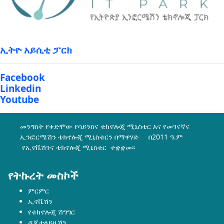
ኢትዮ አይሲቲ ፓርክ
Facebook
Linkedin
Youtube
መንግስት የቀድሞው የሳይንስና ቴክኖሎጂ ሚኒስቴር እና የመገናኛና
ኢንፎርሜሽን ቴክኖሎጂ ሚኒስቴርን በማዋሃድ በ2011 ዓ.ም
የኢኖቬሽንና ቴክኖሎጂ ሚኒስቴር ተቋቋመ፡፡
የትኩረት መስኮች
ምርምር
ኢኖቬሽን
የቴክኖሎጂ ሽግግር
ዲጂታላይዜሽን