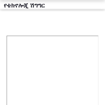
የቴክኖሎጂ ሽግግር