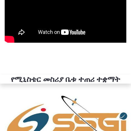
የሚኒስቴር መስሪያ ቤቱ ተጠሪ ተቋማት