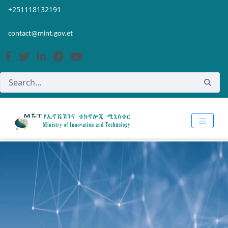
Skip to Main Content
Open Accessibility Menu
+251118132191
contact@mint.gov.et