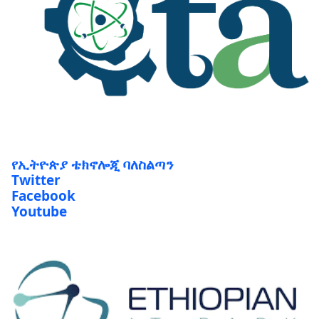
የኢትዮጵያ ቴክኖሎጂ ባለስልጣን
Twitter
Facebook
Youtube