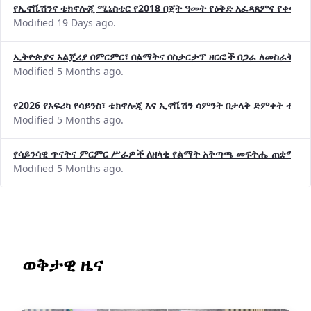
የኢኖቬሽንና ቴክኖሎጂ ሚኒስቴር የ2018 በጀት ዓመት የዕቅድ አፈጻጸምና የቀጣይ 
Modified 19 Days ago.
ኢትዮጵያና አልጄሪያ በምርምር፣ በልማትና በስታርታፕ ዘርፎች በጋራ ለመስራት መከሩ
Modified 5 Months ago.
የ2026 የአፍሪካ የሳይንስ፣ ቴክኖሎጂ እና ኢኖቬሽን ሳምንት በታላቅ ድምቀት ተጠና
Modified 5 Months ago.
የሳይንሳዊ ጥናትና ምርምር ሥራዎች ለዘላቂ የልማት አቅጣጫ መፍትሔ ጠቋሚ መ
Modified 5 Months ago.
ወቅታዊ ዜና