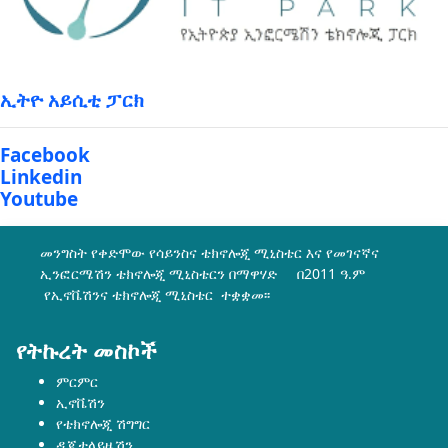
ኢትዮ አይሲቲ ፓርክ
Facebook
Linkedin
Youtube
መንግስት የቀድሞው የሳይንስና ቴክኖሎጂ ሚኒስቴር እና የመገናኛና
ኢንፎርሜሽን ቴክኖሎጂ ሚኒስቴርን በማዋሃድ በ2011 ዓ.ም
የኢኖቬሽንና ቴክኖሎጂ ሚኒስቴር ተቋቋመ፡፡
የትኩረት መስኮች
ምርምር
ኢኖቬሽን
የቴክኖሎጂ ሽግግር
ዲጂታላይዜሽን