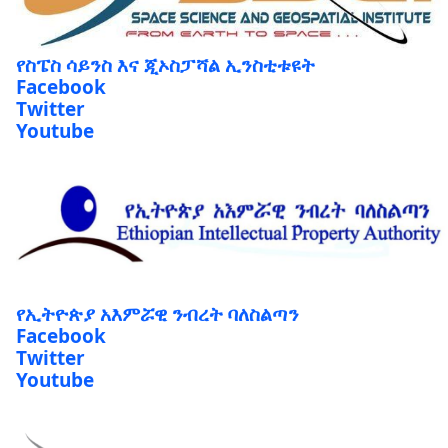
የስፔስ ሳይንስ እና ጂኦስፓሻል ኢንስቲቱዩት
Facebook
Twitter
Youtube
የኢትዮጵያ አእምሯዊ ንብረት ባለስልጣን
Facebook
Twitter
Youtube