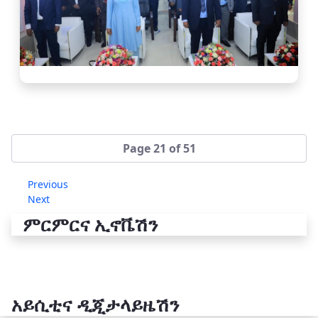
Page 21 of 51
Previous
Next
ምርምርና ኢኖቬሽን
አይሲቲና ዲጂታላይዜሽን