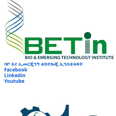
ባዮ እና ኢመርጂንግ ቴክኖሎጂ ኢንስቲቱዩት
Facebook
Linkedin
Youtube