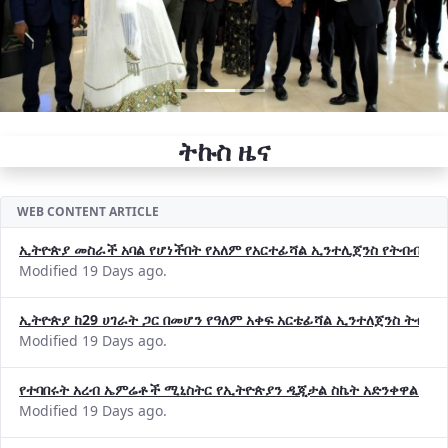
ትኩስ ዜና
WEB CONTENT ARTICLE
ኢትዮጵያ መስራች አባል የሆነችበት የአለም የአርተፊሻል ኢንተሊጀንስ የትብብር ድርጅት (
Modified 19 Days ago.
ኢትዮጵያ ከ29 ሀገራት ጋር በመሆን የዓለም አቀፍ አርቴፊሻል ኢንተለጀንስ ትብብ
Modified 19 Days ago.
የተባበሩት አረብ ኤምሬቶች ሚኒስትር የኢትዮጵያን ዲጂታል ስኬት አድንቀዋል —የ
Modified 19 Days ago.